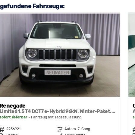
 gefundene Fahrzeuge:
Renegade
Limited 1.5 T4 DCT7 e-Hybrid 96kW, Winter-Paket, 8.4"-Navigationssystem, Radio DAB, AppleCarPlay&AndroidAuto, Tempomat, LaneSense, Lichtsensor, Nebelscheinwerfer, 17"-Leichtmetallfelgen, uvm.
sofort lieferbar
Fahrzeug mit Tageszulassung
s
Fahrzeugnr.
2236921
Getriebe
Autom. 7-Gang
F