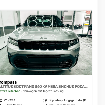
Compass
ALTITUDE DCT PANO 360 KAMERA SHZ HUD FOCAL BSD EL.HECKKLAPPE ACC
ofort lieferbar
Neuwagen mit Tageszulassung
ahrzeugnr.
2236943
Getriebe
Doppelkupplungsgetriebe (DSG)