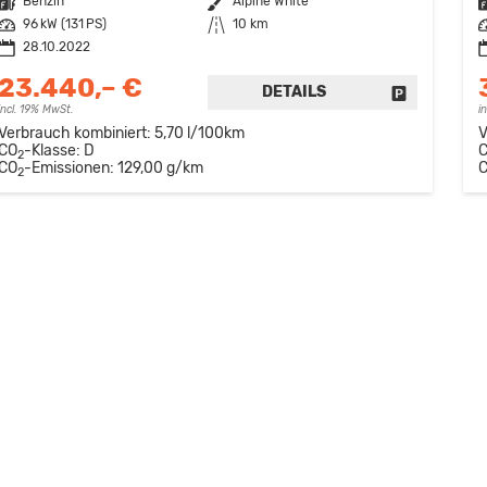
Kraftstoff
Benzin
Außenfarbe
Alpine White
K
Leistung
96 kW (131 PS)
Kilometerstand
10 km
L
28.10.2022
23.440,– €
DETAILS
FAHRZEUG 
incl. 19% MwSt.
i
Verbrauch kombiniert:
5,70 l/100km
V
CO
-Klasse:
D
2
CO
-Emissionen:
129,00 g/km
2