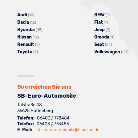
Audi
Alle
BMW
Alle
(10)
(1)
Dacia
Fahrzeuge
Alle
Fiat
Alle
Fahrzeuge
(12)
(1)
Hyundai
von
Fahrzeuge
Alle
Jeep
Fahrzeuge
von
Alle
(25)
(2)
Nissan
Audi
von
Alle
Fahrzeuge
Omoda
von
BMW
Fahrzeuge
Alle
(19)
(1)
Renault
anzeigen
Dacia
Fahrzeuge
Alle
von
Seat
Fiat
anzeigen
von
Alle
Fahrzeuge
(2)
(22)
Toyota
anzeigen
Alle
von
Fahrzeuge
Hyundai
Volkswagen
anzeigen
Jeep
Fahrzeuge
von
Alle
(9)
(80)
Fahrzeuge
Nissan
von
anzeigen
anzeigen
von
Omoda
Fahr
von
anzeigen
Renault
Seat
anzeigen
von
Toyota
anzeigen
anzeigen
Volk
anzeigen
anze
So erreichen Sie uns
SB-Euro-Automobile
Talstraße 48
35625
Hüttenberg
Telefon:
06403 / 778484
Telefax:
06403 / 778485
E-Mail:
sb-euroautomobile@t-online.de