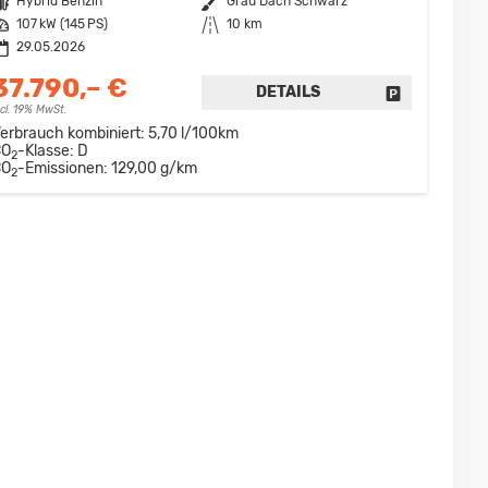
raftstoff
Hybrid Benzin
Außenfarbe
Grau Dach Schwarz
eistung
107 kW (145 PS)
Kilometerstand
10 km
29.05.2026
37.790,– €
DETAILS
DRUCKEN, PARKEN ODER VERGLEICHEN
FAHRZEUG D
ncl. 19% MwSt.
erbrauch kombiniert:
5,70 l/100km
CO
-Klasse:
D
2
CO
-Emissionen:
129,00 g/km
2