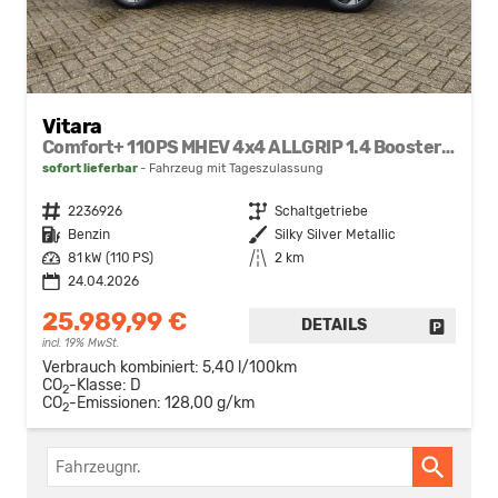
Vitara
Comfort+ 110PS MHEV 4x4 ALLGRIP 1.4 Boosterjet Allrad Teilleder mit Alcantara Navi Klimaautomatik Sitzheizung ACC PDC v+h Rückf.Kamera Suzuki-Radio Apple CarPlay Android Auto Touchscreen 2xKeyless 17-LM
sofort lieferbar
Fahrzeug mit Tageszulassung
Fahrzeugnr.
2236926
Getriebe
Schaltgetriebe
Kraftstoff
Benzin
Außenfarbe
Silky Silver Metallic
Leistung
81 kW (110 PS)
Kilometerstand
2 km
24.04.2026
25.989,99 €
DETAILS
FAHRZE
incl. 19% MwSt.
Verbrauch kombiniert:
5,40 l/100km
CO
-Klasse:
D
2
CO
-Emissionen:
128,00 g/km
2
Fahrzeugnr.