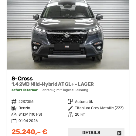
S-Cross
1,4 2WD Mild-Hybrid AT GL+ - LAGER
sofort lieferbar
Fahrzeug mit Tageszulassung
Fahrzeugnr.
2237056
Getriebe
Automatik
Kraftstoff
Benzin
Außenfarbe
Titanium Grey Metallic (ZZZ)
Leistung
81 kW (110 PS)
Kilometerstand
20 km
01.04.2026
25.240,– €
DETAILS
FAHRZE