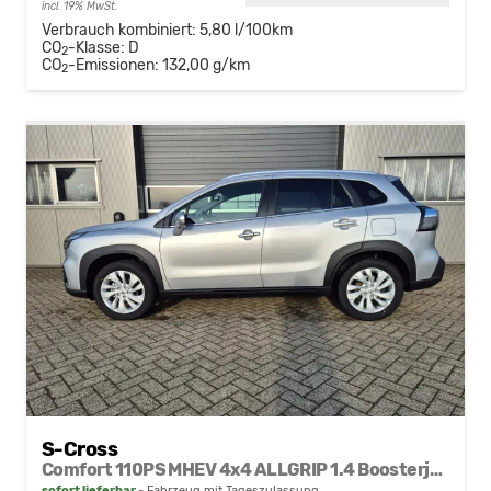
incl. 19% MwSt.
Verbrauch kombiniert:
5,80 l/100km
CO
-Klasse:
D
2
CO
-Emissionen:
132,00 g/km
2
S-Cross
Comfort 110PS MHEV 4x4 ALLGRIP 1.4 Boosterjet Navi Klimaautomatik Sitzheizung ACC PDC v+h Rückf.Kamera Suzuki-Radio Apple CarPlay Android Auto Touchscreen 2xKeyless 17-LM
sofort lieferbar
Fahrzeug mit Tageszulassung