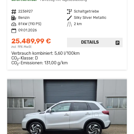
Fahrzeugnr.
2236927
Getriebe
Schaltgetriebe
Kraftstoff
Benzin
Außenfarbe
Silky Silver Metallic
Leistung
81 kW (110 PS)
Kilometerstand
2 km
09.01.2026
25.489,99 €
DETAILS
FAHRZE
incl. 19% MwSt.
Verbrauch kombiniert:
5,60 l/100km
CO
-Klasse:
D
2
CO
-Emissionen:
131,00 g/km
2