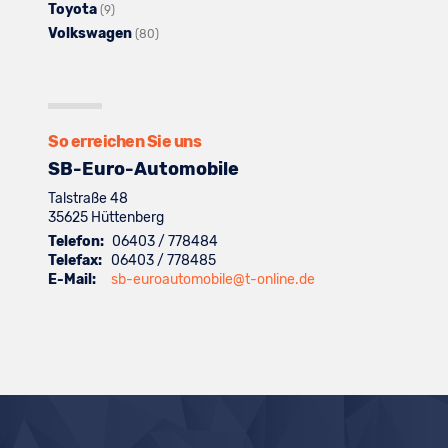
Toyota
Seat
Fahrzeuge
Alle
anzeigen
von
(9)
Volkswagen
anzeigen
von
Fahrzeuge
Skoda
Alle
(80)
Suzuki
von
anzeigen
Fahrzeuge
anzeigen
Toyota
von
anzeigen
Volkswagen
anzeigen
So erreichen Sie uns
SB-Euro-Automobile
Talstraße 48
35625
Hüttenberg
Telefon:
06403 / 778484
Telefax:
06403 / 778485
E-Mail:
sb-euroautomobile@t-online.de