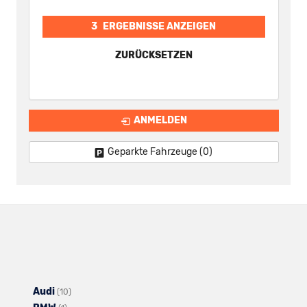
3
ERGEBNISSE ANZEIGEN
ZURÜCKSETZEN
ANMELDEN
Geparkte Fahrzeuge (
0
)
Audi
Alle
(10)