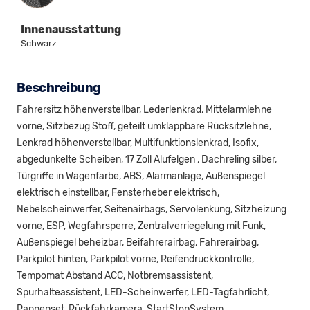
Innenausstattung
Schwarz
Beschreibung
Fahrersitz höhenverstellbar, Lederlenkrad, Mittelarmlehne
vorne, Sitzbezug Stoff, geteilt umklappbare Rücksitzlehne,
Lenkrad höhenverstellbar, Multifunktionslenkrad, Isofix,
abgedunkelte Scheiben, 17 Zoll Alufelgen , Dachreling silber,
Türgriffe in Wagenfarbe, ABS, Alarmanlage, Außenspiegel
elektrisch einstellbar, Fensterheber elektrisch,
Nebelscheinwerfer, Seitenairbags, Servolenkung, Sitzheizung
vorne, ESP, Wegfahrsperre, Zentralverriegelung mit Funk,
Außenspiegel beheizbar, Beifahrerairbag, Fahrerairbag,
Parkpilot hinten, Parkpilot vorne, Reifendruckkontrolle,
Tempomat Abstand ACC, Notbremsassistent,
Spurhalteassistent, LED-Scheinwerfer, LED-Tagfahrlicht,
Pannenset, Rückfahrkamera, StartStopSystem,