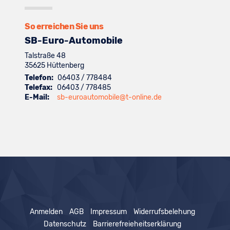
anzeigen
Volkswagen
anzeigen
So erreichen Sie uns
SB-Euro-Automobile
Talstraße 48
35625
Hüttenberg
Telefon:
06403 / 778484
Telefax:
06403 / 778485
E-Mail:
sb-euroautomobile@t-online.de
Anmelden
AGB
Impressum
Widerrufsbelehung
Datenschutz
Barrierefreieheitserklärung