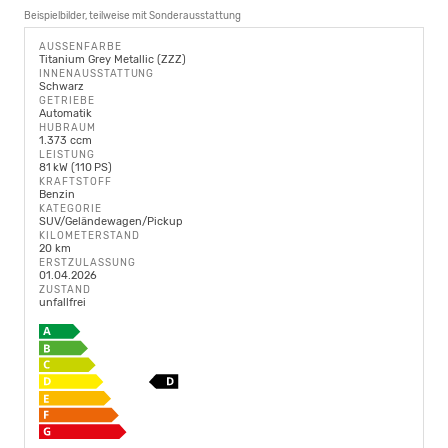
Beispielbilder, teilweise mit Sonderausstattung
AUSSENFARBE
Titanium Grey Metallic (ZZZ)
INNENAUSSTATTUNG
Schwarz
GETRIEBE
Automatik
HUBRAUM
1.373 ccm
LEISTUNG
81 kW (110 PS)
KRAFTSTOFF
Benzin
KATEGORIE
SUV/Geländewagen/Pickup
KILOMETERSTAND
20 km
ERSTZULASSUNG
01.04.2026
ZUSTAND
unfallfrei