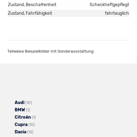
Zustand, Beschaffenheit
Scheckheftgepflegt
Zustand, Fahrfähigkeit
fahrtauglich
Teilweise Beispielbilder mit Sonderausstattung.
Audi
Alle
(10)
BMW
Alle
Fahrzeuge
(1)
Citroën
Fahrzeuge
von
Alle
(1)
Cupra
von
Audi
Alle
Fahrzeuge
(10)
Dacia
BMW
anzeigen
Alle
Fahrzeuge
von
(12)