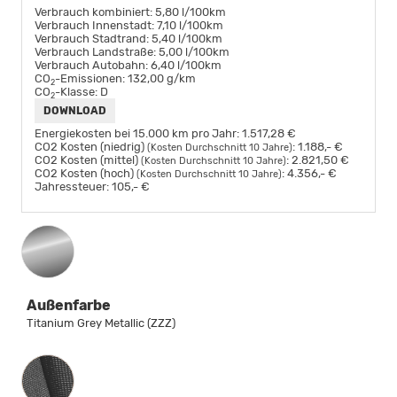
Verbrauch kombiniert:
5,80 l/100km
Verbrauch Innenstadt:
7,10 l/100km
Verbrauch Stadtrand:
5,40 l/100km
Verbrauch Landstraße:
5,00 l/100km
Verbrauch Autobahn:
6,40 l/100km
CO
-Emissionen:
132,00 g/km
2
CO
-Klasse:
D
2
DOWNLOAD
Energiekosten bei 15.000 km pro Jahr:
1.517,28 €
CO2 Kosten (niedrig)
:
1.188,- €
(Kosten Durchschnitt 10 Jahre)
CO2 Kosten (mittel)
:
2.821,50 €
(Kosten Durchschnitt 10 Jahre)
CO2 Kosten (hoch)
:
4.356,- €
(Kosten Durchschnitt 10 Jahre)
Jahressteuer:
105,- €
Außenfarbe
Titanium Grey Metallic (ZZZ)
Innenausstattung