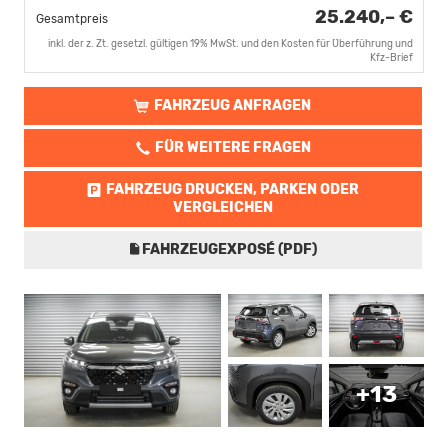
25.240,– €
Gesamtpreis
inkl. der z. Zt. gesetzl. gültigen 19% MwSt. und den Kosten für Überführung und
Kfz-Brief
FAHRZEUG ANFRAGEN
FÜR WEITERE FRAGEN
FAHRZEUG DRUCKEN, PARKEN ODER
VERGLEICHEN
FAHRZEUGEXPOSÉ (PDF)
+13