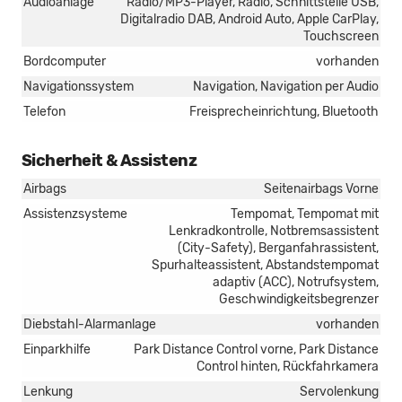
Audioanlage
Radio/MP3-Player, Radio, Schnittstelle USB,
Digitalradio DAB, Android Auto, Apple CarPlay,
Touchscreen
Bordcomputer
vorhanden
Navigationssystem
Navigation, Navigation per Audio
Telefon
Freisprecheinrichtung, Bluetooth
Sicherheit & Assistenz
Airbags
Seitenairbags Vorne
Assistenzsysteme
Tempomat, Tempomat mit
Lenkradkontrolle, Notbremsassistent
(City-Safety), Berganfahrassistent,
Spurhalteassistent, Abstandstempomat
adaptiv (ACC), Notrufsystem,
Geschwindigkeitsbegrenzer
Diebstahl-Alarmanlage
vorhanden
Einparkhilfe
Park Distance Control vorne, Park Distance
Control hinten, Rückfahrkamera
Lenkung
Servolenkung