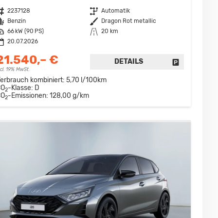
ahrzeugnr.
2237128
Getriebe
Automatik
raftstoff
Benzin
Außenfarbe
Dragon Rot metallic
eistung
66 kW (90 PS)
Kilometerstand
20 km
20.07.2026
21.540,– €
DETAILS
DRUCKEN, PARKEN ODER VERGLEICHEN
FAHRZEUG D
ncl. 19% MwSt.
erbrauch kombiniert:
5,70 l/100km
CO
-Klasse:
D
2
CO
-Emissionen:
128,00 g/km
2