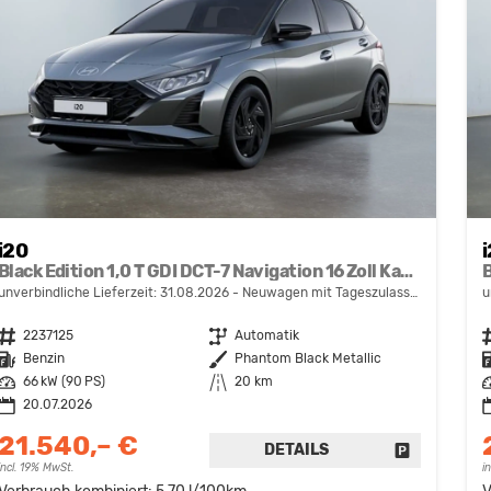
i20
Black Edition 1,0 T GDI DCT-7 Navigation 16 Zoll Kamera PDC Sitzheizung
unverbindliche Lieferzeit:
31.08.2026
Neuwagen mit Tageszulassung
u
Fahrzeugnr.
2237125
Getriebe
Automatik
F
Kraftstoff
Benzin
Außenfarbe
Phantom Black Metallic
K
Leistung
66 kW (90 PS)
Kilometerstand
20 km
L
20.07.2026
21.540,– €
DETAILS
FAHRZEUG 
incl. 19% MwSt.
i