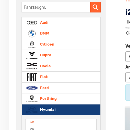
in
Fahrzeugnr.
i
Hi
Audi
ei
Kl
BMW
Citroën
Ve
Cupra
Dacia
An
Fiat
Ford
Forthing
Hyundai
i20
i30