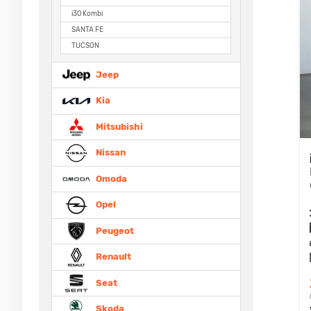
i30 Kombi
SANTA FE
TUCSON
Jeep
Kia
Mitsubishi
Nissan
Omoda
Opel
Peugeot
Renault
Seat
Skoda