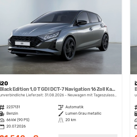
i20
Black Edition 1,0 T GDI DCT-7 Navigation 16 Zoll Kamera PDC Sitzheizung
unverbindliche Lieferzeit:
31.08.2026
Neuwagen mit Tageszulassung
u
Fahrzeugnr.
2237131
Getriebe
Automatik
F
Kraftstoff
Benzin
Außenfarbe
Lumen Grau metallic
K
Leistung
66 kW (90 PS)
Kilometerstand
20 km
L
20.07.2026