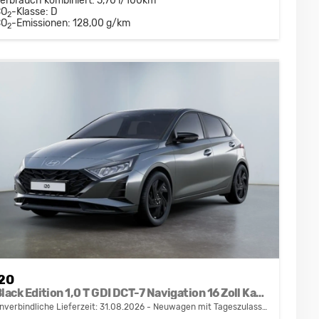
erbrauch kombiniert:
5,70 l/100km
CO
-Klasse:
D
2
CO
-Emissionen:
128,00 g/km
2
i20
Black Edition 1,0 T GDI DCT-7 Navigation 16 Zoll Kamera PDC Sitzheizung
nverbindliche Lieferzeit:
31.08.2026
Neuwagen mit Tageszulassung