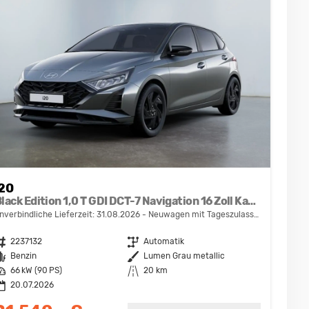
i20
Black Edition 1,0 T GDI DCT-7 Navigation 16 Zoll Kamera PDC Sitzheizung
nverbindliche Lieferzeit:
31.08.2026
Neuwagen mit Tageszulassung
ahrzeugnr.
2237132
Getriebe
Automatik
raftstoff
Benzin
Außenfarbe
Lumen Grau metallic
eistung
66 kW (90 PS)
Kilometerstand
20 km
20.07.2026