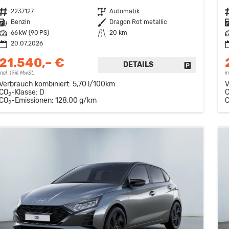
Fahrzeugnr.
2237127
Getriebe
Automatik
F
Kraftstoff
Benzin
Außenfarbe
Dragon Rot metallic
K
Leistung
66 kW (90 PS)
Kilometerstand
20 km
L
20.07.2026
21.540,– €
DETAILS
FAHRZEUG 
incl. 19% MwSt.
i
Verbrauch kombiniert:
5,70 l/100km
V
CO
-Klasse:
D
2
CO
-Emissionen:
128,00 g/km
2