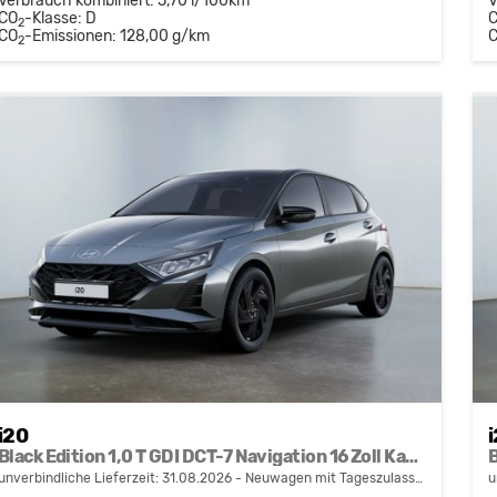
Verbrauch kombiniert:
5,70 l/100km
V
CO
-Klasse:
D
2
CO
-Emissionen:
128,00 g/km
2
i20
Black Edition 1,0 T GDI DCT-7 Navigation 16 Zoll Kamera PDC Sitzheizung
unverbindliche Lieferzeit:
31.08.2026
Neuwagen mit Tageszulassung
u