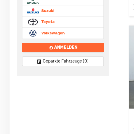
Suzuki
Toyota
Volkswagen
ANMELDEN
Geparkte Fahrzeuge (
0
)