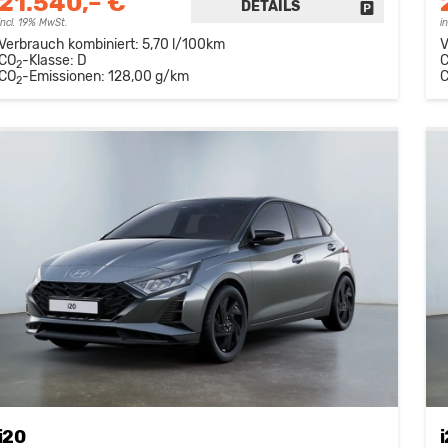
21.540,– €
DETAILS
FAHRZEUG 
incl. 19% MwSt.
i
Verbrauch kombiniert:
5,70 l/100km
V
CO
-Klasse:
D
2
CO
-Emissionen:
128,00 g/km
2
i20