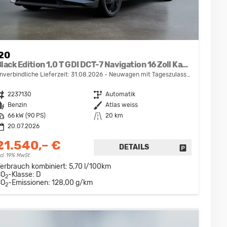
i20
Black Edition 1,0 T GDI DCT-7 Navigation 16 Zoll Kamera PDC Sitzheizung
nverbindliche Lieferzeit:
31.08.2026
Neuwagen mit Tageszulassung
ahrzeugnr.
2237130
Getriebe
Automatik
raftstoff
Benzin
Außenfarbe
Atlas weiss
eistung
66 kW (90 PS)
Kilometerstand
20 km
20.07.2026
21.540,– €
DETAILS
DRUCKEN, PARKEN ODER VERGLEICHEN
FAHRZEUG D
ncl. 19% MwSt.
erbrauch kombiniert:
5,70 l/100km
CO
-Klasse:
D
2
CO
-Emissionen:
128,00 g/km
2