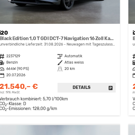
i20
Black Edition 1,0 T GDI DCT-7 Navigation 16 Zoll Kamera PDC Sitzheizung
unverbindliche Lieferzeit:
31.08.2026
Neuwagen mit Tageszulassung
u
Fahrzeugnr.
2237129
Getriebe
Automatik
F
Kraftstoff
Benzin
Außenfarbe
Atlas weiss
K
Leistung
66 kW (90 PS)
Kilometerstand
20 km
L
20.07.2026
21.540,– €
DETAILS
FAHRZEUG 
incl. 19% MwSt.
i
Verbrauch kombiniert:
5,70 l/100km
V
CO
-Klasse:
D
2
CO
-Emissionen:
128,00 g/km
2