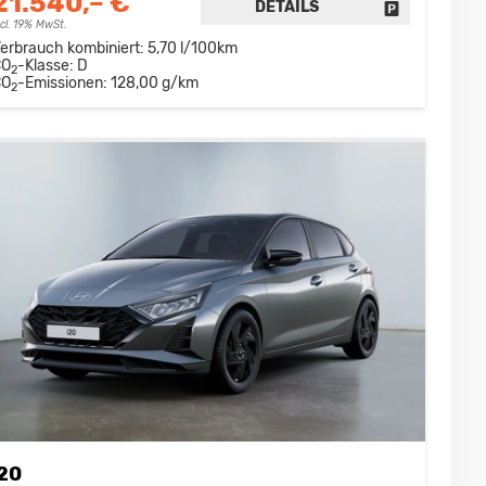
21.540,– €
DETAILS
DRUCKEN, PARKEN ODER VERGLEICHEN
FAHRZEUG D
ncl. 19% MwSt.
erbrauch kombiniert:
5,70 l/100km
CO
-Klasse:
D
2
CO
-Emissionen:
128,00 g/km
2
i20