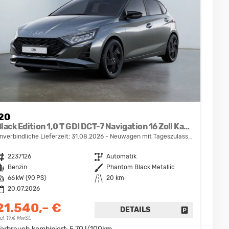
i20
Black Edition 1,0 T GDI DCT-7 Navigation 16 Zoll Kamera PDC Sitzheizung
nverbindliche Lieferzeit:
31.08.2026
Neuwagen mit Tageszulassung
ahrzeugnr.
2237126
Getriebe
Automatik
raftstoff
Benzin
Außenfarbe
Phantom Black Metallic
eistung
66 kW (90 PS)
Kilometerstand
20 km
20.07.2026
21.540,– €
DETAILS
DRUCKEN, PARKEN ODER VERGLEICHEN
FAHRZEUG D
ncl. 19% MwSt.