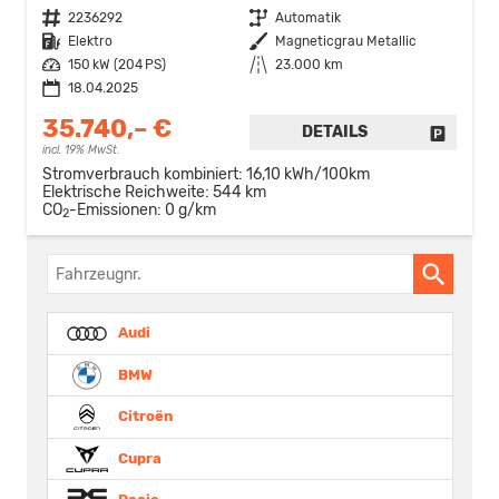
Fahrzeugnr.
2236292
Getriebe
Automatik
Kraftstoff
Elektro
Außenfarbe
Magneticgrau Metallic
Leistung
150 kW (204 PS)
Kilometerstand
23.000 km
18.04.2025
35.740,– €
DETAILS
FAHRZE
incl. 19% MwSt.
Stromverbrauch kombiniert:
16,10 kWh/100km
Elektrische Reichweite:
544 km
CO
-Emissionen:
0 g/km
2
Fahrzeugnr.
Audi
BMW
Citroën
Cupra