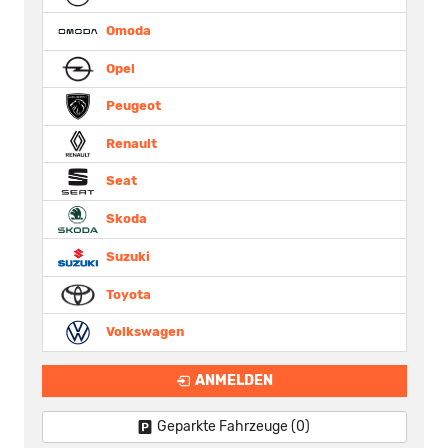
Omoda
Opel
Peugeot
Renault
Seat
Skoda
Suzuki
Toyota
Volkswagen
ANMELDEN
Geparkte Fahrzeuge (
0
)