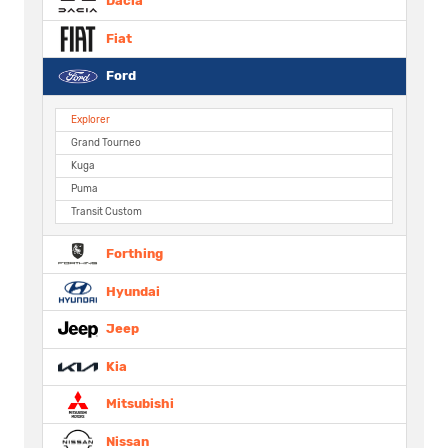
Dacia
Fiat
Ford
Explorer
Grand Tourneo
Kuga
Puma
Transit Custom
Forthing
Hyundai
Jeep
Kia
Mitsubishi
Nissan