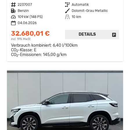
Fahrzeugnr.
2237007
Getriebe
Automatik
Kraftstoff
Benzin
Außenfarbe
Dolomit-Grau Metallic
Leistung
109 kW (148 PS)
Kilometerstand
10 km
04.06.2026
32.680,01 €
DETAILS
FAHRZE
incl. 19% MwSt.
Verbrauch kombiniert:
6,40 l/100km
CO
-Klasse:
E
2
CO
-Emissionen:
145,00 g/km
2