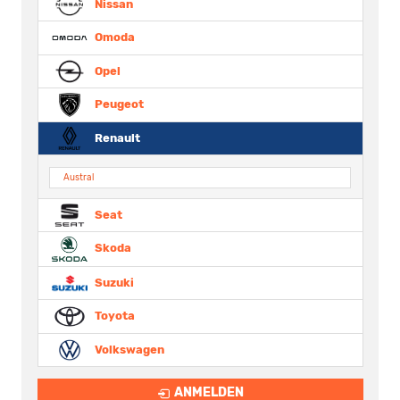
Nissan
Omoda
Opel
Peugeot
Renault
Austral
Seat
Skoda
Suzuki
Toyota
Volkswagen
ANMELDEN