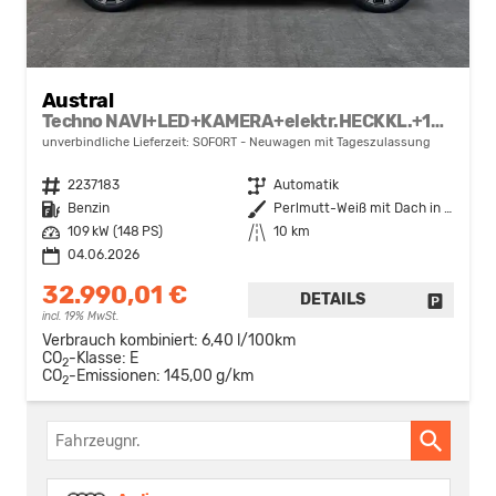
Austral
Techno NAVI+LED+KAMERA+elektr.HECKKL.+19"LM
unverbindliche Lieferzeit: SOFORT
Neuwagen mit Tageszulassung
Fahrzeugnr.
2237183
Getriebe
Automatik
Kraftstoff
Benzin
Außenfarbe
Perlmutt-Weiß mit Dach in Black-Pearl-Schwarz
Leistung
109 kW (148 PS)
Kilometerstand
10 km
04.06.2026
32.990,01 €
DETAILS
FAHRZE
incl. 19% MwSt.
Verbrauch kombiniert:
6,40 l/100km
CO
-Klasse:
E
2
CO
-Emissionen:
145,00 g/km
2
Fahrzeugnr.