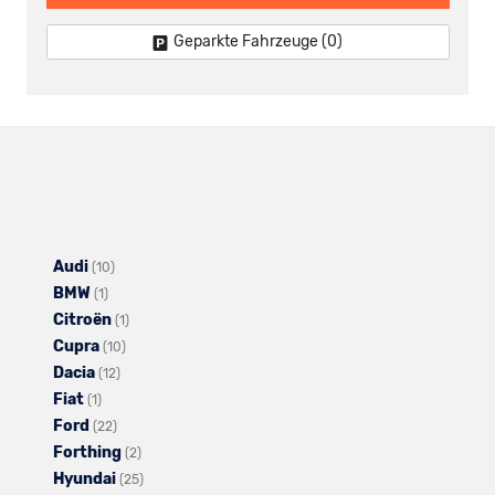
Geparkte Fahrzeuge (
0
)
Audi
Alle
(10)
BMW
Alle
Fahrzeuge
(1)
Citroën
Fahrzeuge
von
Alle
(1)
Cupra
von
Audi
Alle
Fahrzeuge
(10)
Dacia
BMW
anzeigen
Alle
Fahrzeuge
von
(12)
Fiat
Alle
anzeigen
Fahrzeuge
von
Citroën
(1)
Ford
Fahrzeuge
Alle
von
Cupra
anzeigen
(22)
Forthing
von
Fahrzeuge
Dacia
anzeigen
Alle
(2)
Hyundai
Fiat
von
anzeigen
Fahrzeuge
Alle
(25)