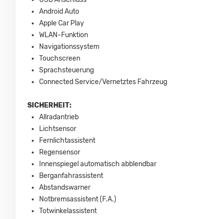
Android Auto
Apple Car Play
WLAN-Funktion
Navigationssystem
Touchscreen
Sprachsteuerung
Connected Service/Vernetztes Fahrzeug
SICHERHEIT:
Allradantrieb
Lichtsensor
Fernlichtassistent
Regensensor
Innenspiegel automatisch abblendbar
Berganfahrassistent
Abstandswarner
Notbremsassistent (F.A.)
Totwinkelassistent