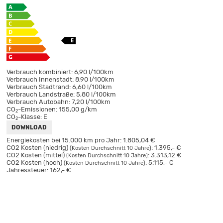
Verbrauch kombiniert:
6,90 l/100km
Verbrauch Innenstadt:
8,90 l/100km
Verbrauch Stadtrand:
6,60 l/100km
Verbrauch Landstraße:
5,80 l/100km
Verbrauch Autobahn:
7,20 l/100km
CO
-Emissionen:
155,00 g/km
2
CO
-Klasse:
E
2
DOWNLOAD
Energiekosten bei 15.000 km pro Jahr:
1.805,04 €
CO2 Kosten (niedrig)
:
1.395,- €
(Kosten Durchschnitt 10 Jahre)
CO2 Kosten (mittel)
:
3.313,12 €
(Kosten Durchschnitt 10 Jahre)
CO2 Kosten (hoch)
:
5.115,- €
(Kosten Durchschnitt 10 Jahre)
Jahressteuer:
162,- €