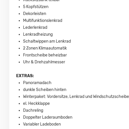
5 Kopfstützen
Dekorleisten
Multifunktionslenkrad
Lederlenkrad
Lenkradheizung
Schaltwippen am Lenkrad
2 Zonen Klimaautomatik
Frontscheibe beheizbar
Uhr & Drehzahlmesser
EXTRAS:
Panoramadach
dunkle Scheiben hinten
Winterpaket: Vordersitze, Lenkrad und Windschutzscheib
el. Heckklappe
Dachreling
Doppelter Laderaumboden
Variabler Ladeboden