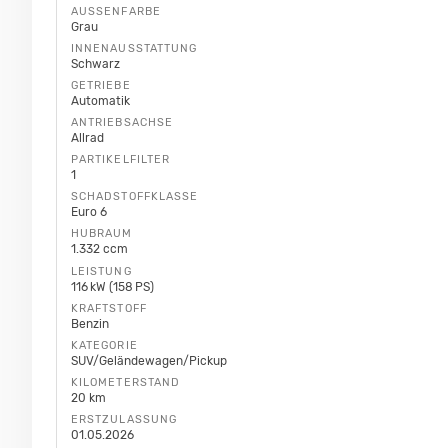
AUSSENFARBE
Grau
INNENAUSSTATTUNG
Schwarz
GETRIEBE
Automatik
ANTRIEBSACHSE
Allrad
PARTIKELFILTER
1
SCHADSTOFFKLASSE
Euro 6
HUBRAUM
1.332 ccm
LEISTUNG
116 kW (158 PS)
KRAFTSTOFF
Benzin
KATEGORIE
SUV/Geländewagen/Pickup
KILOMETERSTAND
20 km
ERSTZULASSUNG
01.05.2026