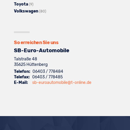
Toyota
Seat
Fahrzeuge
Alle
anzeigen
von
(9)
Volkswagen
anzeigen
von
Fahrzeuge
Skoda
Alle
(80)
Suzuki
von
anzeigen
Fahrzeuge
anzeigen
Toyota
von
anzeigen
Volkswagen
anzeigen
So erreichen Sie uns
SB-Euro-Automobile
Talstraße 48
35625
Hüttenberg
Telefon:
06403 / 778484
Telefax:
06403 / 778485
E-Mail:
sb-euroautomobile@t-online.de