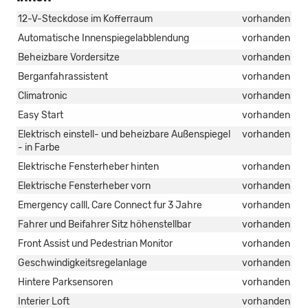
12-V-Steckdose im Kofferraum
vorhanden
Automatische Innenspiegelabblendung
vorhanden
Beheizbare Vordersitze
vorhanden
Berganfahrassistent
vorhanden
Climatronic
vorhanden
Easy Start
vorhanden
Elektrisch einstell- und beheizbare Außenspiegel
vorhanden
- in Farbe
Elektrische Fensterheber hinten
vorhanden
Elektrische Fensterheber vorn
vorhanden
Emergency calll, Care Connect fur 3 Jahre
vorhanden
Fahrer und Beifahrer Sitz höhenstellbar
vorhanden
Front Assist und Pedestrian Monitor
vorhanden
Geschwindigkeitsregelanlage
vorhanden
Hintere Parksensoren
vorhanden
Interier Loft
vorhanden