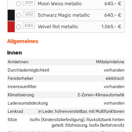
2Y2Y
Moon Weiss metallic
640,– €
1Z1Z
Schwarz Magic metallic
640,– €
K1K1
Velvet Rot metallic
1.065,– €
Allgemeines
Innen
Armlehnen
Mittelarmlehne
Durchlademöglichkeit
vorhanden
Fensterheber
elektrisch
Innenraumfilter
vorhanden
Klimatisierung
2-Zonen-Klimaautomatik
Laderaumabdeckung
vorhanden
Lenkrad
in Leder, höhenverstellbar, mit Multifunktionen
Sitze
Isofix (Kindersitzbefestigung), Rücksitzbank hinten
geteilt, Sitzheizung, Isofix Beifahrersitz