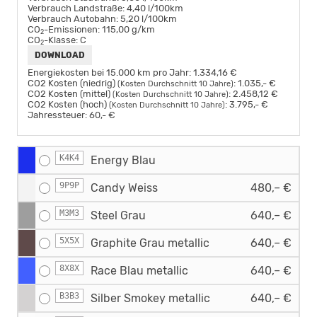
Verbrauch Landstraße:
4,40 l/100km
Verbrauch Autobahn:
5,20 l/100km
CO
-Emissionen:
115,00 g/km
2
CO
-Klasse:
C
2
DOWNLOAD
Energiekosten bei 15.000 km pro Jahr:
1.334,16 €
CO2 Kosten (niedrig)
:
1.035,- €
(Kosten Durchschnitt 10 Jahre)
CO2 Kosten (mittel)
:
2.458,12 €
(Kosten Durchschnitt 10 Jahre)
CO2 Kosten (hoch)
:
3.795,- €
(Kosten Durchschnitt 10 Jahre)
Jahressteuer:
60,- €
K4K4
Energy Blau
9P9P
Candy Weiss
480,– €
M3M3
Steel Grau
640,– €
5X5X
Graphite Grau metallic
640,– €
8X8X
Race Blau metallic
640,– €
B3B3
Silber Smokey metallic
640,– €