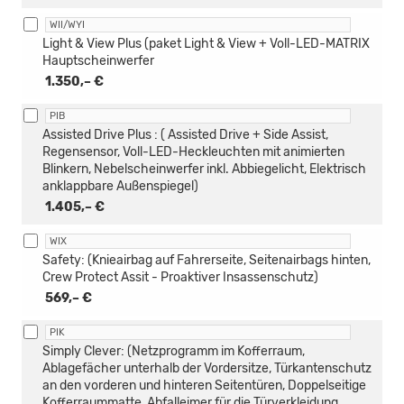
WII/WYI
Light & View Plus (paket Light & View + Voll-LED-MATRIX
Hauptscheinwerfer
1.350,– €
PIB
Assisted Drive Plus : ( Assisted Drive + Side Assist,
Regensensor, Voll-LED-Heckleuchten mit animierten
Blinkern, Nebelscheinwerfer inkl. Abbiegelicht, Elektrisch
anklappbare Außenspiegel)
1.405,– €
WIX
Safety: (Knieairbag auf Fahrerseite, Seitenairbags hinten,
Crew Protect Assit - Proaktiver Insassenschutz)
569,– €
PIK
Simply Clever: (Netzprogramm im Kofferraum,
Ablagefächer unterhalb der Vordersitze, Türkantenschutz
an den vorderen und hinteren Seitentüren, Doppelseitige
Kofferraummatte, Abfalleimer für die Türverkleidung,