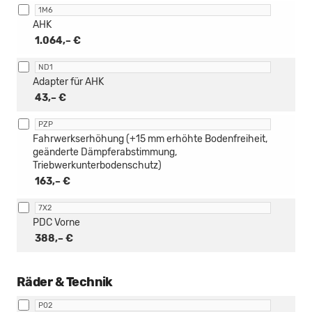
1M6
AHK
1.064,– €
ND1
Adapter für AHK
43,– €
PZP
Fahrwerkserhöhung (+15 mm erhöhte Bodenfreiheit,
geänderte Dämpferabstimmung,
Triebwerkunterbodenschutz)
163,– €
7X2
PDC Vorne
388,– €
Räder & Technik
P02