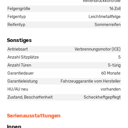
Reifendruckkontrolle
Felgengröße
16 Zoll
Felgentyp
Leichtmetallfelge
Reifentyp
Sommerreifen
Sonstiges
Antriebsart
Verbrennungsmotor (ICE)
Anzahl Sitzplätze
5
Anzahl Türen
5-türig
Garantiedauer
60 Monate
Garantieleistung
Fahrzeuggarantie vom Hersteller
HU/AU neu
vorhanden
Zustand, Beschaffenheit
Scheckheftgepflegt
Serienausstattungen
Innen