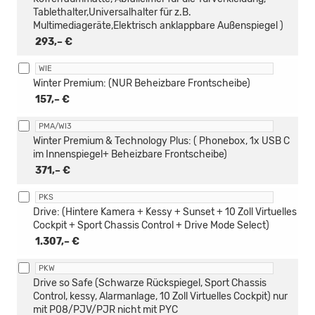
Tablethalter,Universalhalter für z.B.
Multimediageräte,Elektrisch anklappbare Außenspiegel )
293,– €
WIE
Winter Premium: (NUR Beheizbare Frontscheibe)
157,– €
PMA/WI3
Winter Premium & Technology Plus: ( Phonebox, 1x USB C
im Innenspiegel+ Beheizbare Frontscheibe)
371,– €
PKS
Drive: (Hintere Kamera + Kessy + Sunset + 10 Zoll Virtuelles
Cockpit + Sport Chassis Control + Drive Mode Select)
1.307,– €
PKW
Drive so Safe (Schwarze Rückspiegel, Sport Chassis
Control, kessy, Alarmanlage, 10 Zoll Virtuelles Cockpit) nur
mit P08/PJV/PJR nicht mit PYC