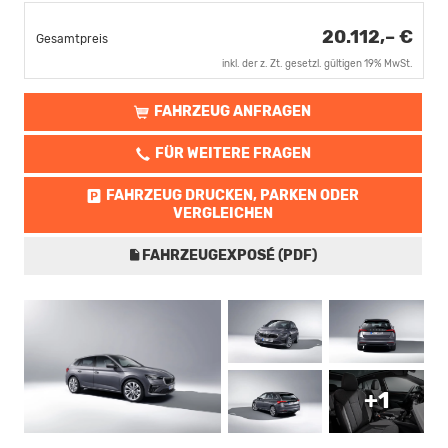
20.112,– €
Gesamtpreis
inkl. der z. Zt. gesetzl. gültigen 19% MwSt.
FAHRZEUG ANFRAGEN
FÜR WEITERE FRAGEN
FAHRZEUG DRUCKEN, PARKEN ODER
VERGLEICHEN
FAHRZEUGEXPOSÉ (PDF)
+1