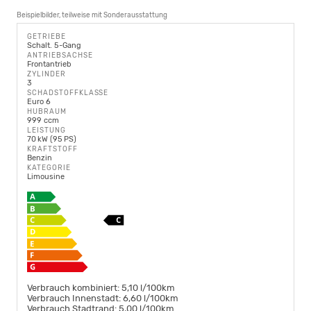
Beispielbilder, teilweise mit Sonderausstattung
GETRIEBE
Schalt. 5-Gang
ANTRIEBSACHSE
Frontantrieb
ZYLINDER
3
SCHADSTOFFKLASSE
Euro 6
HUBRAUM
999 ccm
LEISTUNG
70 kW (95 PS)
KRAFTSTOFF
Benzin
KATEGORIE
Limousine
Verbrauch kombiniert:
5,10 l/100km
Verbrauch Innenstadt:
6,60 l/100km
Verbrauch Stadtrand:
5,00 l/100km