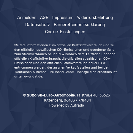
Anmelden
AGB
Impressum
Widerrufsbelehung
Datenschutz
Barrierefreieheitserklärung
Cookie-Einstellungen
Weitere Informationen zum offiziellen Kraftstoffverbrauch und zu
den offiziellen spezifischen CO
-Emissionen und gegebenenfalls
2
zum Stromverbrauch neuer PKW können dem 'Leitfaden über den
offiziellen Kraftstoffverbrauch, die offiziellen spezifischen CO
-
2
Emissionen und den offiziellen Stromverbrauch neuer PKW'
entnommen werden, der an allen Verkaufsstellen und bei der
'Deutschen Automobil Treuhand GmbH' unentgeltlich erhältlich ist
unter www.dat.de.
© 2026
SB-Euro-Automobile
,
Talstraße 48
,
35625
Hüttenberg,
06403 / 778484
Powered by Autrado