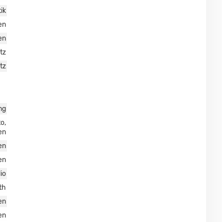
ik
en
en
tz
tz
ng
o,
en
en
en
io
th
en
en