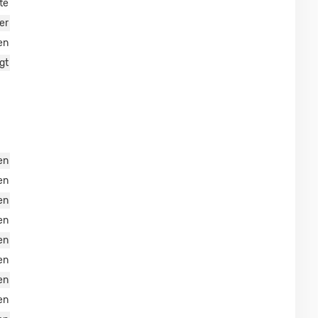
te
er
en
gt
en
en
en
en
en
en
en
en