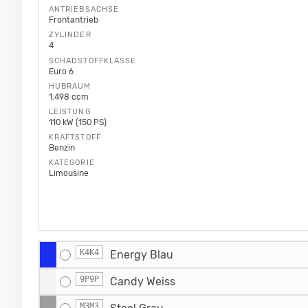
ANTRIEBSACHSE
Frontantrieb
ZYLINDER
4
SCHADSTOFFKLASSE
Euro 6
HUBRAUM
1.498 ccm
LEISTUNG
110 kW (150 PS)
KRAFTSTOFF
Benzin
KATEGORIE
Limousine
K4K4
Energy Blau
9P9P
Candy Weiss
M3M3