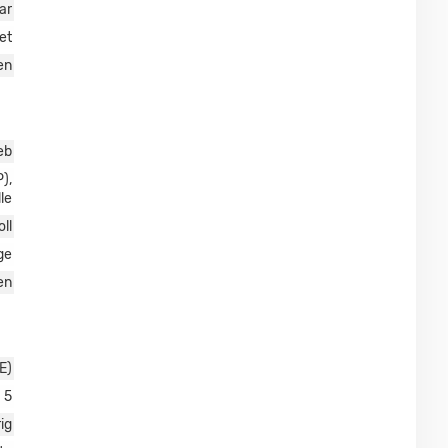
ar
et
en
eb
),
le
oll
ge
en
E)
5
ig