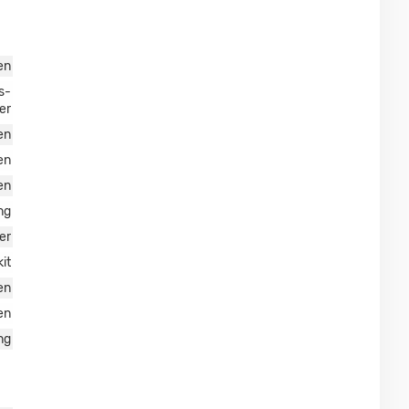
en
s-
er
en
en
en
ng
er
it
en
en
ng