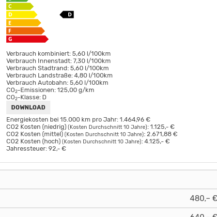
Verbrauch kombiniert:
5,60 l/100km
Verbrauch Innenstadt:
7,30 l/100km
Verbrauch Stadtrand:
5,60 l/100km
Verbrauch Landstraße:
4,80 l/100km
Verbrauch Autobahn:
5,60 l/100km
CO
-Emissionen:
125,00 g/km
2
CO
-Klasse:
D
2
DOWNLOAD
Energiekosten bei 15.000 km pro Jahr:
1.464,96 €
CO2 Kosten (niedrig)
:
1.125,- €
(Kosten Durchschnitt 10 Jahre)
CO2 Kosten (mittel)
:
2.671,88 €
(Kosten Durchschnitt 10 Jahre)
CO2 Kosten (hoch)
:
4.125,- €
(Kosten Durchschnitt 10 Jahre)
Jahressteuer:
92,- €
480,– 