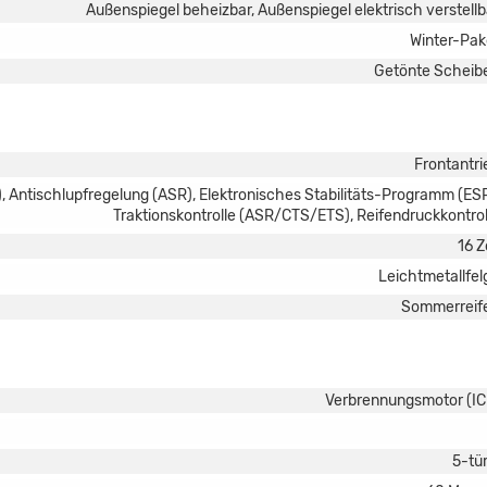
Außenspiegel beheizbar, Außenspiegel elektrisch verstellb
Winter-Pak
Getönte Scheib
Frontantri
, Antischlupfregelung (ASR), Elektronisches Stabilitäts-Programm (ESP
Traktionskontrolle (ASR/CTS/ETS), Reifendruckkontrol
16 Z
Leichtmetallfel
Sommerreif
Verbrennungsmotor (IC
5-tür