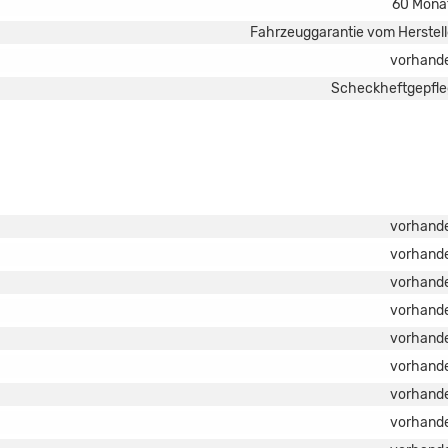
60 Mona
Fahrzeuggarantie vom Herstell
vorhand
Scheckheftgepfle
vorhand
vorhand
vorhand
vorhand
vorhand
vorhand
vorhand
vorhand