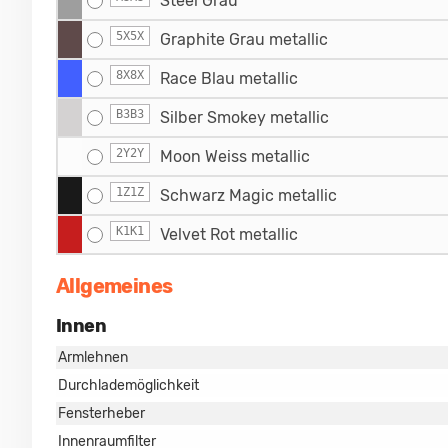
Steel Grau
5X5X
Graphite Grau metallic
8X8X
Race Blau metallic
B3B3
Silber Smokey metallic
2Y2Y
Moon Weiss metallic
1Z1Z
Schwarz Magic metallic
K1K1
Velvet Rot metallic
Allgemeines
Innen
Armlehnen
Durchlademöglichkeit
Fensterheber
Innenraumfilter