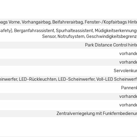
rbags Vorne, Vorhangairbag, Beifahrerairbag, Fenster-/Kopfairbags Hint
fety), Berganfahrassistent, Spurhalteassistent, Müdigkeitserkennung
Sensor, Notrufsystem, Geschwindigkeitsbegrenz
Park Distance Control hint
vorhand
vorhand
Servolenku
einwerfer, LED-Rückleuchten, LED-Scheinwerfer, Voll-LED Scheinwerf
Pannenk
vorhand
vorhand
Zentralverriegelung mit Funkfernbedienu