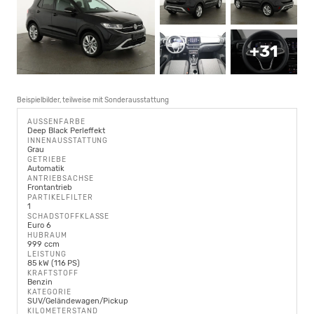
+31
Beispielbilder, teilweise mit Sonderausstattung
AUSSENFARBE
Deep Black Perleffekt
INNENAUSSTATTUNG
Grau
GETRIEBE
Automatik
ANTRIEBSACHSE
Frontantrieb
PARTIKELFILTER
1
SCHADSTOFFKLASSE
Euro 6
HUBRAUM
999 ccm
LEISTUNG
85 kW (116 PS)
KRAFTSTOFF
Benzin
KATEGORIE
SUV/Geländewagen/Pickup
KILOMETERSTAND