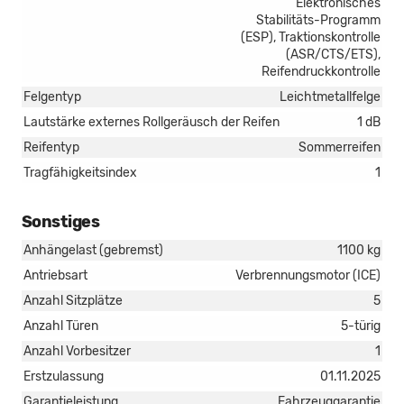
Elektronisches
Stabilitäts-Programm
(ESP), Traktionskontrolle
(ASR/CTS/ETS),
Reifendruckkontrolle
Felgentyp
Leichtmetallfelge
Lautstärke externes Rollgeräusch der Reifen
1 dB
Reifentyp
Sommerreifen
Tragfähigkeitsindex
1
Sonstiges
Anhängelast (gebremst)
1100 kg
Antriebsart
Verbrennungsmotor (ICE)
Anzahl Sitzplätze
5
Anzahl Türen
5-türig
Anzahl Vorbesitzer
1
Erstzulassung
01.11.2025
Garantieleistung
Fahrzeuggarantie