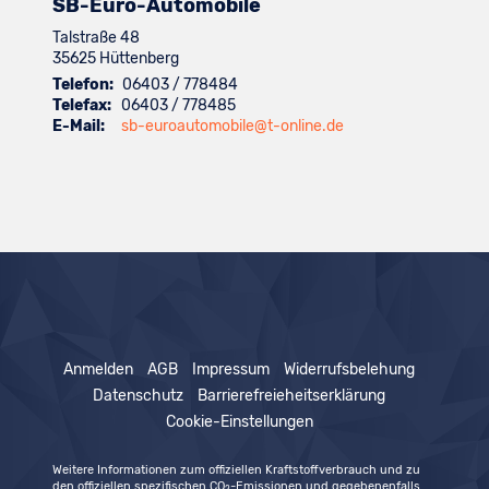
SB-Euro-Automobile
Talstraße 48
35625
Hüttenberg
Telefon:
06403 / 778484
Telefax:
06403 / 778485
E-Mail:
sb-euroautomobile@t-online.de
Anmelden
AGB
Impressum
Widerrufsbelehung
Datenschutz
Barrierefreieheitserklärung
Cookie-Einstellungen
Weitere Informationen zum offiziellen Kraftstoffverbrauch und zu
den offiziellen spezifischen CO
-Emissionen und gegebenenfalls