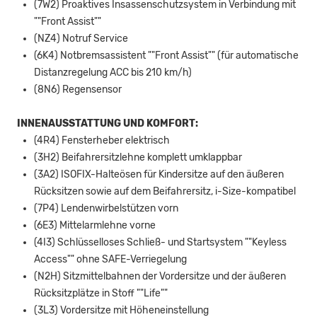
(7W2) Proaktives Insassenschutzsystem in Verbindung mit
""Front Assist""
(NZ4) Notruf Service
(6K4) Notbremsassistent ""Front Assist"" (für automatische
Distanzregelung ACC bis 210 km/h)
(8N6) Regensensor
INNENAUSSTATTUNG UND KOMFORT:
(4R4) Fensterheber elektrisch
(3H2) Beifahrersitzlehne komplett umklappbar
(3A2) ISOFIX-Halteösen für Kindersitze auf den äußeren
Rücksitzen sowie auf dem Beifahrersitz, i-Size-kompatibel
(7P4) Lendenwirbelstützen vorn
(6E3) Mittelarmlehne vorne
(4I3) Schlüsselloses Schließ- und Startsystem ""Keyless
Access"" ohne SAFE-Verriegelung
(N2H) Sitzmittelbahnen der Vordersitze und der äußeren
Rücksitzplätze in Stoff ""Life""
(3L3) Vordersitze mit Höheneinstellung