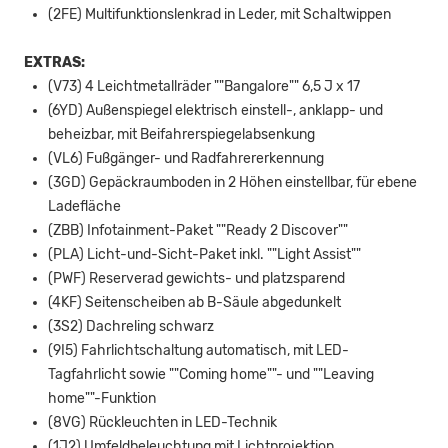
(2FE) Multifunktionslenkrad in Leder, mit Schaltwippen
EXTRAS:
(V73) 4 Leichtmetallräder ""Bangalore"" 6,5 J x 17
(6YD) Außenspiegel elektrisch einstell-, anklapp- und
beheizbar, mit Beifahrerspiegelabsenkung
(VL6) Fußgänger- und Radfahrererkennung
(3GD) Gepäckraumboden in 2 Höhen einstellbar, für ebene
Ladefläche
(ZBB) Infotainment-Paket ""Ready 2 Discover""
(PLA) Licht-und-Sicht-Paket inkl. ""Light Assist""
(PWF) Reserverad gewichts- und platzsparend
(4KF) Seitenscheiben ab B-Säule abgedunkelt
(3S2) Dachreling schwarz
(9I5) Fahrlichtschaltung automatisch, mit LED-
Tagfahrlicht sowie ""Coming home""- und ""Leaving
home""-Funktion
(8VG) Rückleuchten in LED-Technik
(1J2) Umfeldbeleuchtung mit Lichtprojektion