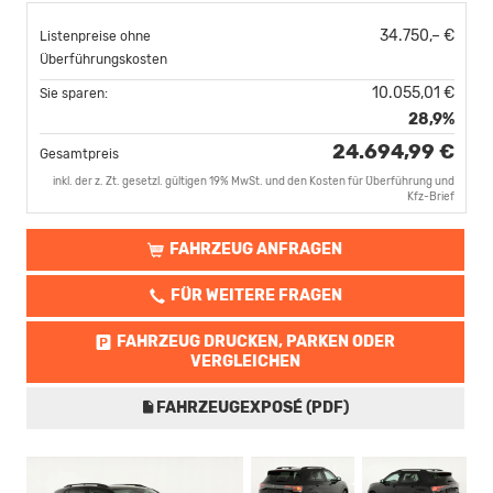
34.750,– €
Listenpreise ohne
Überführungskosten
10.055,01 €
Sie sparen:
28,9%
24.694,99 €
Gesamtpreis
inkl. der z. Zt. gesetzl. gültigen 19% MwSt. und den Kosten für Überführung und
Kfz-Brief
FAHRZEUG ANFRAGEN
FÜR WEITERE FRAGEN
FAHRZEUG DRUCKEN, PARKEN ODER
VERGLEICHEN
FAHRZEUGEXPOSÉ (PDF)