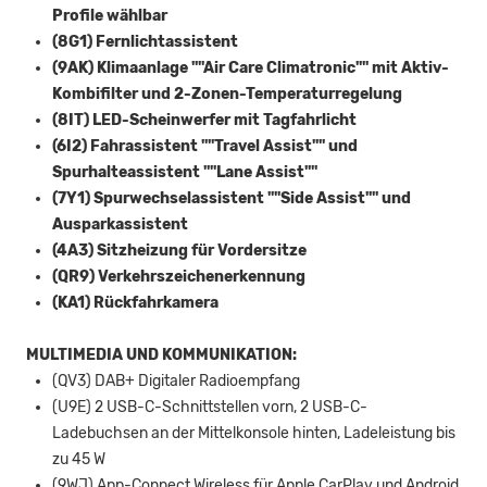
Profile wählbar
(8G1) Fernlichtassistent
(9AK) Klimaanlage ""Air Care Climatronic"" mit Aktiv-
Kombifilter und 2-Zonen-Temperaturregelung
(8IT) LED-Scheinwerfer mit Tagfahrlicht
(6I2) Fahrassistent ""Travel Assist"" und
Spurhalteassistent ""Lane Assist""
(7Y1) Spurwechselassistent ""Side Assist"" und
Ausparkassistent
(4A3) Sitzheizung für Vordersitze
(QR9) Verkehrszeichenerkennung
(KA1) Rückfahrkamera
MULTIMEDIA UND KOMMUNIKATION:
(QV3) DAB+ Digitaler Radioempfang
(U9E) 2 USB-C-Schnittstellen vorn, 2 USB-C-
Ladebuchsen an der Mittelkonsole hinten, Ladeleistung bis
zu 45 W
(9WJ) App-Connect Wireless für Apple CarPlay und Android