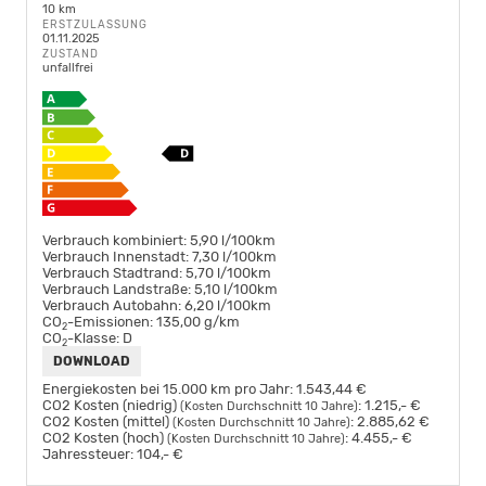
10 km
ERSTZULASSUNG
01.11.2025
ZUSTAND
unfallfrei
Verbrauch kombiniert:
5,90 l/100km
Verbrauch Innenstadt:
7,30 l/100km
Verbrauch Stadtrand:
5,70 l/100km
Verbrauch Landstraße:
5,10 l/100km
Verbrauch Autobahn:
6,20 l/100km
CO
-Emissionen:
135,00 g/km
2
CO
-Klasse:
D
2
DOWNLOAD
Energiekosten bei 15.000 km pro Jahr:
1.543,44 €
CO2 Kosten (niedrig)
:
1.215,- €
(Kosten Durchschnitt 10 Jahre)
CO2 Kosten (mittel)
:
2.885,62 €
(Kosten Durchschnitt 10 Jahre)
CO2 Kosten (hoch)
:
4.455,- €
(Kosten Durchschnitt 10 Jahre)
Jahressteuer:
104,- €