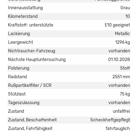
Innenausstattung
Grau
Kilometerstand
10
Kraftstoff: unterstützte
E10 geeignet
Lackierung
Metallic
Leergewicht
1296 kg
Nichtraucher-Fahrzeug
vorhanden
Nächste Hauptuntersuchung
01.10.2028
Polsterung
Stoff
Radstand
2551 mm
Rußpartikelfilter / SCR
vorhanden
Stützlast
75 kg
Tageszulassung
vorhanden
Zustand
unfallfrei
Zustand, Beschaffenheit
Scheckheftgepflegt
Zustand, Fahrfähigkeit
fahrtauglich