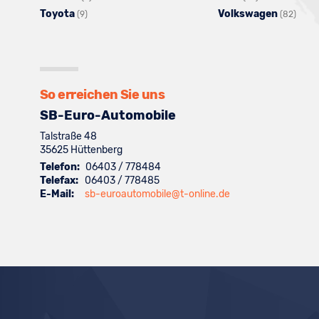
Toyota
anzeigen
Alle
von
Fahrzeuge
Hyundai
Volkswagen
anzeigen
Jeep
Fahrzeuge
von
Alle
(9)
(82)
Fahrzeuge
Nissan
von
anzeigen
anzeigen
von
Omoda
Fahr
von
anzeigen
Renault
Seat
anzeigen
von
Toyota
anzeigen
anzeigen
Volk
anzeigen
anze
So erreichen Sie uns
SB-Euro-Automobile
Talstraße 48
35625
Hüttenberg
Telefon:
06403 / 778484
Telefax:
06403 / 778485
E-Mail:
sb-euroautomobile@t-online.de