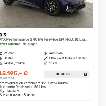
ID.3
GTX Performance 240 kW Fire+Ice kW, HuD, IQ.Light, H&K, Wärmepumpe, 20-Zoll, 4 J.-Garantie
ofort lieferbar
Neuwagen
ahrzeugnr.
2237071
Getriebe
Automatik
raftstoff
Elektro
Außenfarbe
Ultra Violet Metallic/ Dach Schwarz
eistung
240 kW (326 PS)
Kilometerstand
10 km
45.195,– €
DETAILS
FAHRZEUG D
DRUCKEN, PARKEN ODER VERGLEICHEN
ncl. 19% MwSt.
tromverbrauch kombiniert:
15,10 kWh/100km
lektrische Reichweite:
584 km
CO
-Klasse:
A
2
CO
-Emissionen:
0 g/km
2