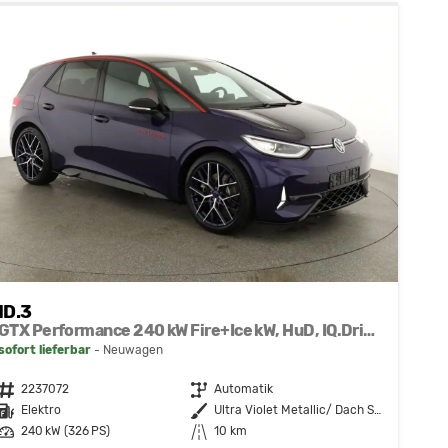
ID.3
GTX Performance 240 kW Fire+Ice kW, HuD, IQ.Drive, IQ.Light, H&K, Wärmepumpe, 20-Zoll, 4 J.-Garantie
sofort lieferbar
Neuwagen
Fahrzeugnr.
2237072
Getriebe
Automatik
Kraftstoff
Elektro
Außenfarbe
Ultra Violet Metallic/ Dach Schwarz
Leistung
240 kW (326 PS)
Kilometerstand
10 km