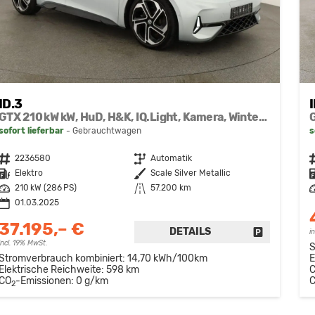
ID.3
GTX 210 kW kW, HuD, H&K, IQ.Light, Kamera, Winter, 20-Zoll
sofort lieferbar
Gebrauchtwagen
s
Fahrzeugnr.
2236580
Getriebe
Automatik
F
Kraftstoff
Elektro
Außenfarbe
Scale Silver Metallic
K
Leistung
210 kW (286 PS)
Kilometerstand
57.200 km
L
01.03.2025
37.195,– €
DETAILS
FAHRZEUG 
i
incl. 19% MwSt.
S
Stromverbrauch kombiniert:
14,70 kWh/100km
E
Elektrische Reichweite:
598 km
CO
-Emissionen:
0 g/km
2