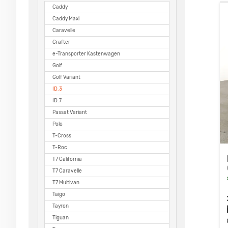
Caddy
Caddy Maxi
Caravelle
Crafter
e-Transporter Kastenwagen
Golf
Golf Variant
ID.3
ID.7
Passat Variant
Polo
T-Cross
T-Roc
T7 California
T7 Caravelle
T7 Multivan
Taigo
Tayron
Tiguan