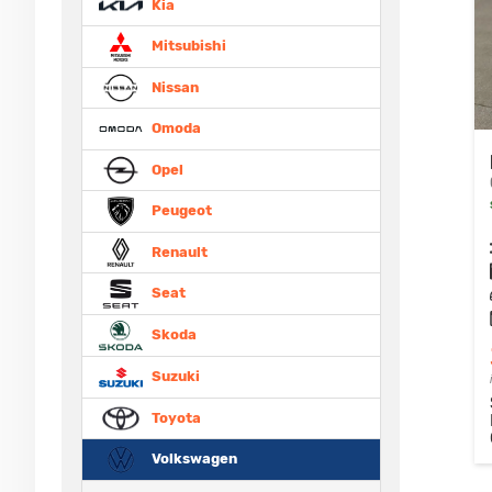
Kia
Mitsubishi
Nissan
Omoda
Opel
Peugeot
Renault
Seat
Skoda
Suzuki
Toyota
Volkswagen