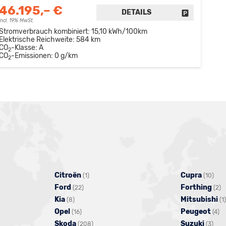
46.195,– €
DETAILS
FAHRZEUG 
incl. 19% MwSt.
Stromverbrauch kombiniert:
15,10 kWh/100km
Elektrische Reichweite:
584 km
CO
-Klasse:
A
2
CO
-Emissionen:
0 g/km
2
Citroën
Alle
Cupra
Alle
(1)
(10)
Ford
Alle
Fahrzeuge
Forthing
Fah
A
(22)
(2)
Kia
Alle
Fahrzeuge
von
Mitsubishi
von
F
(8)
(1)
Opel
Fahrzeuge
Alle
von
Citroën
Peugeot
Cup
Al
v
(16)
(4)
Skoda
von
Fahrzeuge
Ford
anzeigen
Alle
Suzuki
Alle
anz
F
F
(208)
(3)