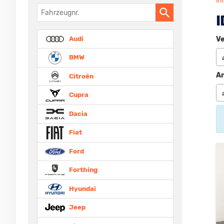
in
Fahrzeugnr.
I
Audi
Ve
BMW
An
Citroën
Cupra
Dacia
Fiat
Ford
Forthing
Hyundai
Jeep