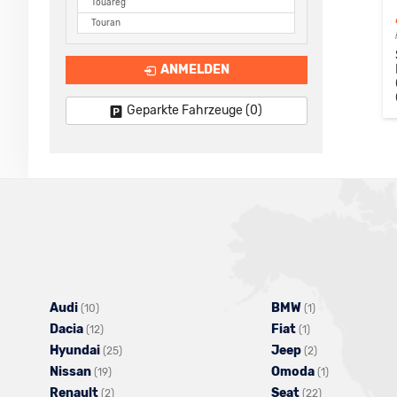
Touareg
Touran
ANMELDEN
Geparkte Fahrzeuge (
0
)
Audi
Alle
BMW
Alle
(10)
(1)
Dacia
Fahrzeuge
Alle
Fiat
Alle
Fahrzeuge
(12)
(1)
Hyundai
von
Fahrzeuge
Alle
Jeep
Fahrzeuge
von
Alle
(25)
(2)
Nissan
Audi
von
Alle
Fahrzeuge
Omoda
von
BMW
Fahrzeuge
Alle
(19)
(1)
Renault
anzeigen
Dacia
Fahrzeuge
Alle
von
Seat
Fiat
anzeigen
von
Alle
Fahrzeuge
(2)
(22)