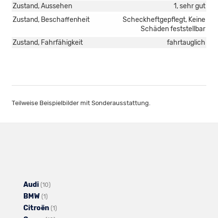
Zustand, Aussehen
1, sehr gut
Zustand, Beschaffenheit
Scheckheftgepflegt, Keine
Schäden feststellbar
Zustand, Fahrfähigkeit
fahrtauglich
Teilweise Beispielbilder mit Sonderausstattung.
Audi
Alle
(10)
BMW
Alle
Fahrzeuge
(1)
Citroën
Fahrzeuge
von
Alle
(1)