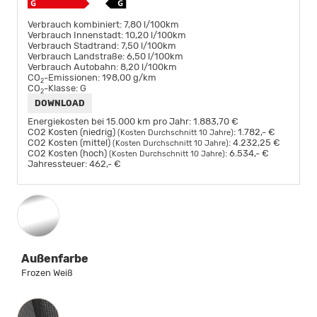
Verbrauch kombiniert:
7,80 l/100km
Verbrauch Innenstadt:
10,20 l/100km
Verbrauch Stadtrand:
7,50 l/100km
Verbrauch Landstraße:
6,50 l/100km
Verbrauch Autobahn:
8,20 l/100km
CO
-Emissionen:
198,00 g/km
2
CO
-Klasse:
G
2
DOWNLOAD
Energiekosten bei 15.000 km pro Jahr:
1.883,70 €
CO2 Kosten (niedrig)
:
1.782,- €
(Kosten Durchschnitt 10 Jahre)
CO2 Kosten (mittel)
:
4.232,25 €
(Kosten Durchschnitt 10 Jahre)
CO2 Kosten (hoch)
:
6.534,- €
(Kosten Durchschnitt 10 Jahre)
Jahressteuer:
462,- €
Außenfarbe
Frozen Weiß
Innenausstattung