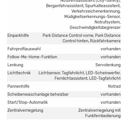
Notbremsassistent (City-Safety),
Berganfahrassistent, Spurhalteassistent,
Verkehrzeichenerkennung,
Müdigkeitserkennungs-Sensor,
Notrufsystem,
Geschwindigkeitsbegrenzer
Einparkhilfe
Park Distance Control vorne, Park Distance
Control hinten, Rückfahrkamera
Fahrprofilauswahl
vorhanden
Follow-Me-Home-Funktion
vorhanden
Lenkung
Servolenkung
Lichttechnik
Lichtsensor, Tagfahrlicht, LED-Scheinwerfer,
Fernlichtassistent, LED-Tagfahrlicht
Pannenhilfe
Notrad
Scheibenwaschanlage beheizbar
vorhanden
Start/Stop-Automatik
vorhanden
Zentralverriegelung
Zentralverriegelung mit
Funkfernbedienung