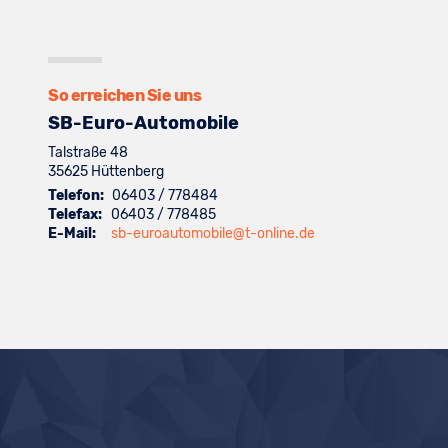
Suzuki
von
anzeigen
Fahrzeuge
anzeigen
Toyota
von
anzeigen
Volkswagen
anzeigen
So erreichen Sie uns
SB-Euro-Automobile
Talstraße 48
35625
Hüttenberg
Telefon:
06403 / 778484
Telefax:
06403 / 778485
E-Mail:
sb-euroautomobile@t-online.de