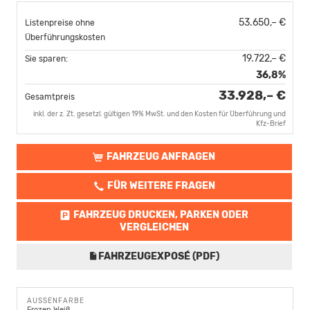
53.650,– €
Listenpreise ohne
Überführungskosten
19.722,– €
Sie sparen:
36,8%
33.928,– €
Gesamtpreis
inkl. der z. Zt. gesetzl. gültigen 19% MwSt. und den Kosten für Überführung und
Kfz-Brief
FAHRZEUG ANFRAGEN
FÜR WEITERE FRAGEN
FAHRZEUG DRUCKEN, PARKEN ODER
VERGLEICHEN
FAHRZEUGEXPOSÉ (PDF)
AUSSENFARBE
Frozen Weiß