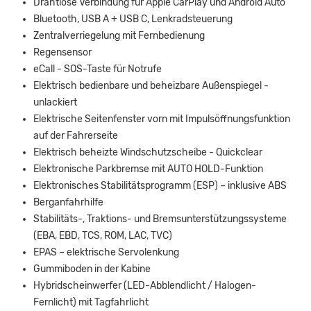
Drahtlose Verbindung für Apple CarPlay und Android Auto
Bluetooth, USB A + USB C, Lenkradsteuerung
Zentralverriegelung mit Fernbedienung
Regensensor
eCall - SOS-Taste für Notrufe
Elektrisch bedienbare und beheizbare Außenspiegel -
unlackiert
Elektrische Seitenfenster vorn mit Impulsöffnungsfunktion
auf der Fahrerseite
Elektrisch beheizte Windschutzscheibe - Quickclear
Elektronische Parkbremse mit AUTO HOLD-Funktion
Elektronisches Stabilitätsprogramm (ESP) – inklusive ABS
Berganfahrhilfe
Stabilitäts-, Traktions- und Bremsunterstützungssysteme
(EBA, EBD, TCS, ROM, LAC, TVC)
EPAS – elektrische Servolenkung
Gummiboden in der Kabine
Hybridscheinwerfer (LED-Abblendlicht / Halogen-
Fernlicht) mit Tagfahrlicht