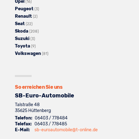
Opel
anzeigen
Alle
Fahrzeuge
von
Mitsubishi
(16)
Peugeot
Fahrzeuge
von
Nissan
Alle
anzeigen
(3)
Renault
von
Omoda
anzeigen
Alle
Fahrzeuge
(2)
Seat
Opel
Alle
anzeigen
Fahrzeuge
von
(22)
Skoda
anzeigen
Fahrzeuge
von
Alle
Peugeot
(208)
Suzuki
von
Alle
Renault
Fahrzeuge
anzeigen
(3)
Toyota
Seat
Fahrzeuge
Alle
anzeigen
von
(9)
Volkswagen
anzeigen
von
Fahrzeuge
Skoda
Alle
(81)
Suzuki
von
anzeigen
Fahrzeuge
anzeigen
Toyota
von
anzeigen
Volkswagen
anzeigen
So erreichen Sie uns
SB-Euro-Automobile
Talstraße 48
35625
Hüttenberg
Telefon:
06403 / 778484
Telefax:
06403 / 778485
E-Mail:
sb-euroautomobile@t-online.de