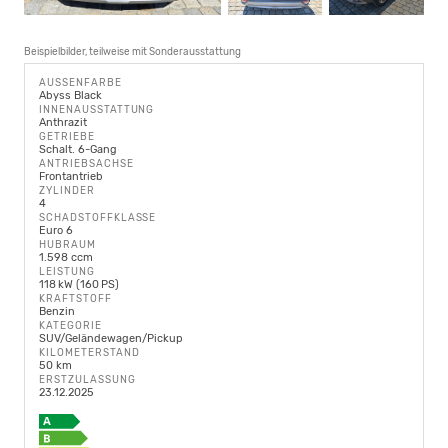
Beispielbilder, teilweise mit Sonderausstattung
AUSSENFARBE
Abyss Black
INNENAUSSTATTUNG
Anthrazit
GETRIEBE
Schalt. 6-Gang
ANTRIEBSACHSE
Frontantrieb
ZYLINDER
4
SCHADSTOFFKLASSE
Euro 6
HUBRAUM
1.598 ccm
LEISTUNG
118 kW (160 PS)
KRAFTSTOFF
Benzin
KATEGORIE
SUV/Geländewagen/Pickup
KILOMETERSTAND
50 km
ERSTZULASSUNG
23.12.2025