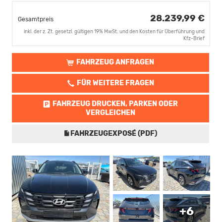
28.239,99 €
Gesamtpreis
inkl. der z. Zt. gesetzl. gültigen 19% MwSt. und den Kosten für Überführung und
Kfz-Brief
FAHRZEUG ANFRAGEN
FÜR WEITERE FRAGEN
FAHRZEUG DRUCKEN, PARKEN ODER
VERGLEICHEN
FAHRZEUGEXPOSÉ (PDF)
+6