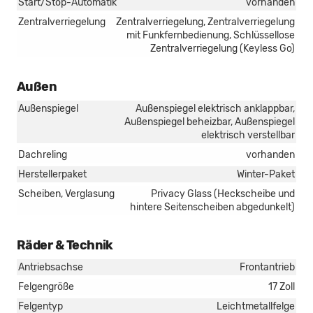
Start/Stop-Automatik
vorhanden
Zentralverriegelung
Zentralverriegelung, Zentralverriegelung
mit Funkfernbedienung, Schlüssellose
Zentralverriegelung (Keyless Go)
Außen
Außenspiegel
Außenspiegel elektrisch anklappbar,
Außenspiegel beheizbar, Außenspiegel
elektrisch verstellbar
Dachreling
vorhanden
Herstellerpaket
Winter-Paket
Scheiben, Verglasung
Privacy Glass (Heckscheibe und
hintere Seitenscheiben abgedunkelt)
Räder & Technik
Antriebsachse
Frontantrieb
Felgengröße
17 Zoll
Felgentyp
Leichtmetallfelge