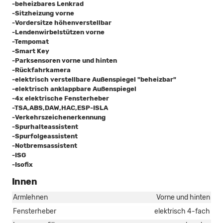
-beheizbares Lenkrad
-Sitzheizung vorne
-Vordersitze höhenverstellbar
-Lendenwirbelstützen vorne
-Tempomat
-Smart Key
-Parksensoren vorne und hinten
-Rückfahrkamera
-elektrisch verstellbare Außenspiegel "beheizbar"
-elektrisch anklappbare Außenspiegel
-4x elektrische Fensterheber
-TSA,ABS,DAW,HAC,ESP-ISLA
-Verkehrszeichenerkennung
-Spurhalteassistent
-Spurfolgeassistent
-Notbremsassistent
-ISG
-Isofix
Innen
Armlehnen
Vorne und hinten
Fensterheber
elektrisch 4-fach