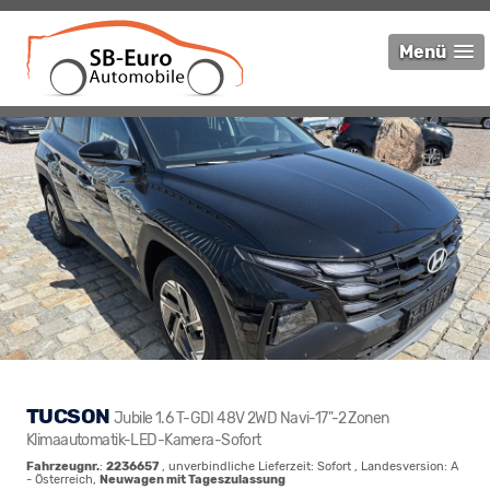
Menü
TUCSON
Jubile 1.6 T-GDI 48V 2WD Navi-17"-2 Zonen
Klimaautomatik-LED-Kamera-Sofort
Fahrzeugnr.
:
2236657
, unverbindliche Lieferzeit: Sofort , Landesversion: A
- Österreich,
Neuwagen mit Tageszulassung