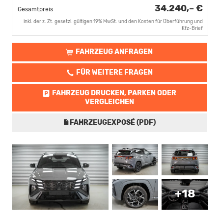
34.240,– €
Gesamtpreis
inkl. der z. Zt. gesetzl. gültigen 19% MwSt. und den Kosten für Überführung und
Kfz-Brief
FAHRZEUG ANFRAGEN
FÜR WEITERE FRAGEN
FAHRZEUG DRUCKEN, PARKEN ODER
VERGLEICHEN
FAHRZEUGEXPOSÉ (PDF)
+18