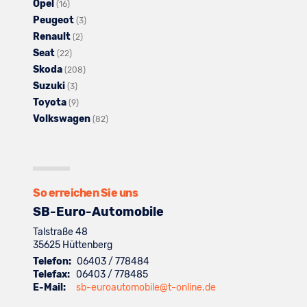
Opel
anzeigen
Alle
Fahrzeuge
von
Mitsubishi
(16)
Peugeot
Fahrzeuge
von
Nissan
Alle
anzeigen
(3)
Renault
von
Omoda
anzeigen
Alle
Fahrzeuge
(2)
Seat
Opel
Alle
anzeigen
Fahrzeuge
von
(22)
Skoda
anzeigen
Fahrzeuge
von
Alle
Peugeot
(208)
Suzuki
von
Alle
Renault
Fahrzeuge
anzeigen
(3)
Toyota
Seat
Fahrzeuge
Alle
anzeigen
von
(9)
Volkswagen
anzeigen
von
Fahrzeuge
Skoda
Alle
(82)
Suzuki
von
anzeigen
Fahrzeuge
anzeigen
Toyota
von
anzeigen
Volkswagen
anzeigen
So erreichen Sie uns
SB-Euro-Automobile
Talstraße 48
35625
Hüttenberg
Telefon:
06403 / 778484
Telefax:
06403 / 778485
E-Mail:
sb-euroautomobile@t-online.de