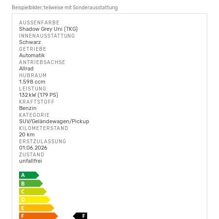
Beispielbilder, teilweise mit Sonderausstattung
AUSSENFARBE
Shadow Grey Uni (TKG)
INNENAUSSTATTUNG
Schwarz
GETRIEBE
Automatik
ANTRIEBSACHSE
Allrad
HUBRAUM
1.598 ccm
LEISTUNG
132 kW (179 PS)
KRAFTSTOFF
Benzin
KATEGORIE
SUV/Geländewagen/Pickup
KILOMETERSTAND
20 km
ERSTZULASSUNG
01.06.2026
ZUSTAND
unfallfrei