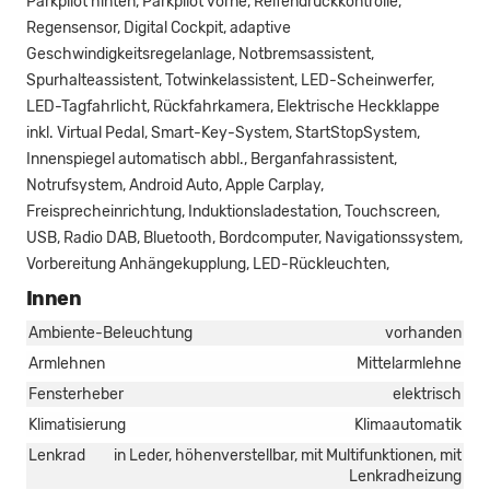
Parkpilot hinten, Parkpilot vorne, Reifendruckkontrolle,
Regensensor, Digital Cockpit, adaptive
Geschwindigkeitsregelanlage, Notbremsassistent,
Spurhalteassistent, Totwinkelassistent, LED-Scheinwerfer,
LED-Tagfahrlicht, Rückfahrkamera, Elektrische Heckklappe
inkl. Virtual Pedal, Smart-Key-System, StartStopSystem,
Innenspiegel automatisch abbl., Berganfahrassistent,
Notrufsystem, Android Auto, Apple Carplay,
Freisprecheinrichtung, Induktionsladestation, Touchscreen,
USB, Radio DAB, Bluetooth, Bordcomputer, Navigationssystem,
Vorbereitung Anhängekupplung, LED-Rückleuchten,
Innen
Ambiente-Beleuchtung
vorhanden
Armlehnen
Mittelarmlehne
Fensterheber
elektrisch
Klimatisierung
Klimaautomatik
Lenkrad
in Leder, höhenverstellbar, mit Multifunktionen, mit
Lenkradheizung