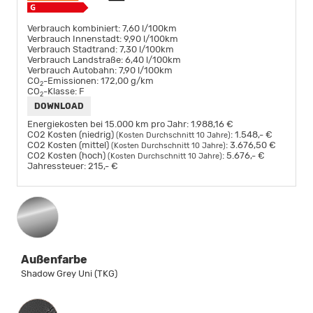
Verbrauch kombiniert:
7,60 l/100km
Verbrauch Innenstadt:
9,90 l/100km
Verbrauch Stadtrand:
7,30 l/100km
Verbrauch Landstraße:
6,40 l/100km
Verbrauch Autobahn:
7,90 l/100km
CO
-Emissionen:
172,00 g/km
2
CO
-Klasse:
F
2
DOWNLOAD
Energiekosten bei 15.000 km pro Jahr:
1.988,16 €
CO2 Kosten (niedrig)
:
1.548,- €
(Kosten Durchschnitt 10 Jahre)
CO2 Kosten (mittel)
:
3.676,50 €
(Kosten Durchschnitt 10 Jahre)
CO2 Kosten (hoch)
:
5.676,- €
(Kosten Durchschnitt 10 Jahre)
Jahressteuer:
215,- €
Außenfarbe
Shadow Grey Uni (TKG)
Innenausstattung