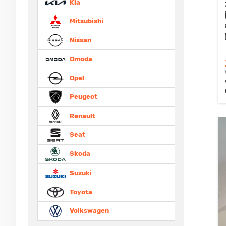
Kia
Mitsubishi
Nissan
Omoda
Opel
Peugeot
Renault
Seat
Skoda
Suzuki
Toyota
Volkswagen