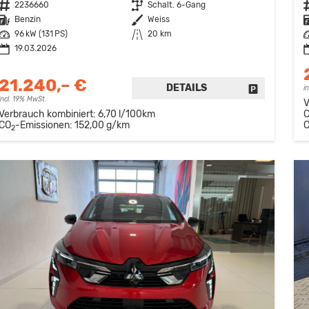
Fahrzeugnr.
2236660
Getriebe
Schalt. 6-Gang
F
Kraftstoff
Benzin
Außenfarbe
Weiss
K
Leistung
96 kW (131 PS)
Kilometerstand
20 km
L
19.03.2026
21.240,– €
DETAILS
FAHRZEUG 
i
incl. 19% MwSt.
V
Verbrauch kombiniert:
6,70 l/100km
CO
-Emissionen:
152,00 g/km
2