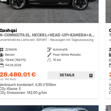
Qashqai
N-CONNECTA EL. HECKKL+HEAD-UP+KAMERA+ACC+PDC+SHZ+LED
unverbindliche Lieferzeit: SOFORT
Neuwagen mit Tageszulassung
u
Fahrzeugnr.
2236616
Getriebe
Automatik
F
Kraftstoff
Benzin
Außenfarbe
Pearl White Metallic
K
Leistung
116 kW (158 PS)
Kilometerstand
10 km
L
04.06.2026
28.480,01 €
DETAILS
FAHRZEUG 
incl. 19% MwSt.
i
Verbrauch kombiniert:
6,30 l/100km
V
CO
-Klasse:
E
2
CO
-Emissionen:
142,00 g/km
2