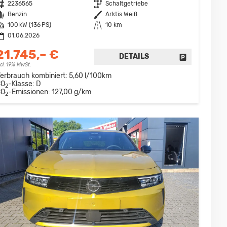
ahrzeugnr.
2236565
Getriebe
Schaltgetriebe
raftstoff
Benzin
Außenfarbe
Arktis Weiß
eistung
100 kW (136 PS)
Kilometerstand
10 km
01.06.2026
21.745,– €
DETAILS
FAHRZEUG D
DRUCKEN, PARKEN ODER VERGLEICHEN
ncl. 19% MwSt.
erbrauch kombiniert:
5,60 l/100km
CO
-Klasse:
D
2
CO
-Emissionen:
127,00 g/km
2