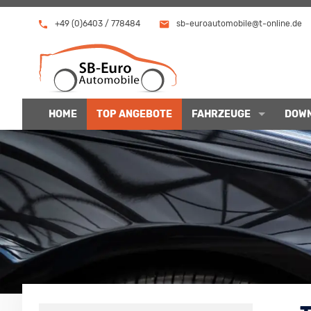
+49 (0)6403 / 778484
sb-euroautomobile@t-online.de
HOME
TOP ANGEBOTE
FAHRZEUGE
DOW