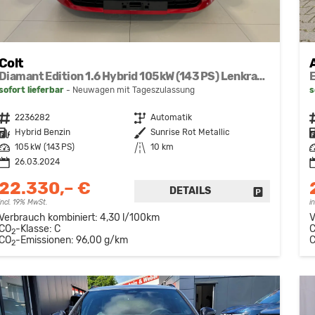
Colt
Diamant Edition 1.6 Hybrid 105 kW (143 PS) Lenkradheizung, Sitzheizung, Klimaautomatik, Around View Monitor mit Einparkhilfe und Rückfahrkamera, Navigationssystem, Radio, DAB, Android Auto & Apple CarPlay, 17 Zoll Leichtmetallfelgen, uvm.
sofort lieferbar
Neuwagen mit Tageszulassung
s
Fahrzeugnr.
2236282
Getriebe
Automatik
F
Kraftstoff
Hybrid Benzin
Außenfarbe
Sunrise Rot Metallic
K
Leistung
105 kW (143 PS)
Kilometerstand
10 km
L
26.03.2024
22.330,– €
DETAILS
FAHRZEUG 
incl. 19% MwSt.
i
Verbrauch kombiniert:
4,30 l/100km
V
CO
-Klasse:
C
2
CO
-Emissionen:
96,00 g/km
2