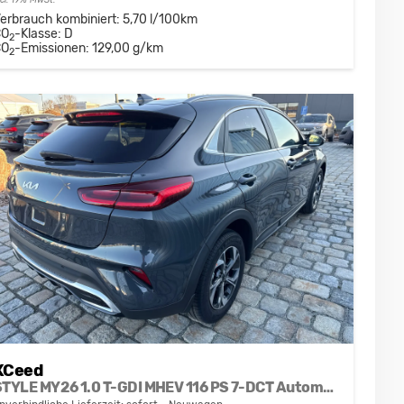
ncl. 19% MwSt.
erbrauch kombiniert:
5,70 l/100km
CO
-Klasse:
D
2
CO
-Emissionen:
129,00 g/km
2
XCeed
STYLE MY26 1.0 T-GDI MHEV 116 PS 7-DCT Automatik-Teilleder-Navi-SHZ-beheizbares Lenkrad-Klimaautomatik 2Zonen-LED-Kamera-2xPDC-16"Alu-Sofort