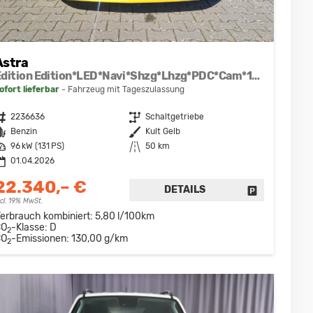
Astra
Edition Edition*LED*Navi*Shzg*Lhzg*PDC*Cam*17Zoll*
ofort lieferbar
Fahrzeug mit Tageszulassung
ahrzeugnr.
2236636
Getriebe
Schaltgetriebe
raftstoff
Benzin
Außenfarbe
Kult Gelb
eistung
96 kW (131 PS)
Kilometerstand
50 km
01.04.2026
22.340,– €
DETAILS
DRUCKEN, PARKEN ODER VERGLEICHEN
FAHRZEUG D
ncl. 19% MwSt.
erbrauch kombiniert:
5,80 l/100km
CO
-Klasse:
D
2
CO
-Emissionen:
130,00 g/km
2