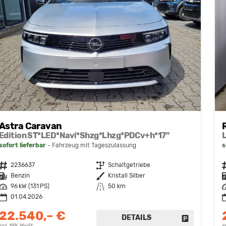
Astra Caravan
Edition ST*LED*Navi*Shzg*Lhzg*PDCv+h*17"
sofort lieferbar
Fahrzeug mit Tageszulassung
s
Fahrzeugnr.
2236637
Getriebe
Schaltgetriebe
F
Kraftstoff
Benzin
Außenfarbe
Kristall Silber
K
Leistung
96 kW (131 PS)
Kilometerstand
50 km
L
01.04.2026
22.540,– €
DETAILS
FAHRZEUG 