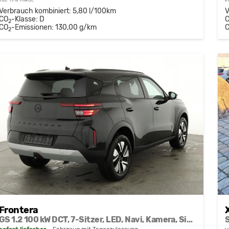
incl. 19% MwSt.
i
Verbrauch kombiniert:
5,80 l/100km
V
CO
-Klasse:
D
2
CO
-Emissionen:
130,00 g/km
2
Frontera
GS 1.2 100 kW DCT, 7-Sitzer, LED, Navi, Kamera, Side, 17-Zoll