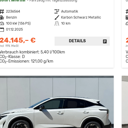
sofort lieferbar
Fahrzeug mit Tageszulassung
u
Fahrzeugnr.
2236564
Getriebe
Automatik
F
Kraftstoff
Benzin
Außenfarbe
Karbon Schwarz Metallic
K
Leistung
100 kW (136 PS)
Kilometerstand
10 km
L
01.12.2025
24.145,– €
DETAILS
FAHRZEUG 
incl. 19% MwSt.
i
Verbrauch kombiniert:
5,40 l/100km
V
CO
-Klasse:
D
2
CO
-Emissionen:
121,00 g/km
2