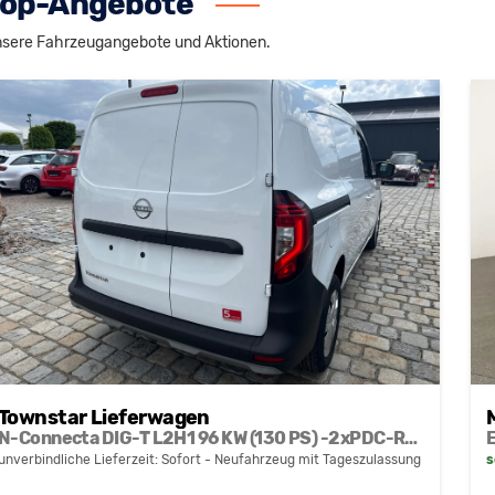
op-Angebote
sere Fahrzeugangebote und Aktionen.
Townstar Lieferwagen
N-Connecta DIG-T L2H1 96 KW (130 PS) -2xPDC-Rückfahrkamera-Klima-Hecktüren-Sofort
unverbindliche Lieferzeit: Sofort
Neufahrzeug mit Tageszulassung
s