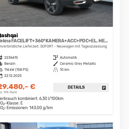
Qashqai
Tekna FACELIFT+360°KAMERA+ACC+PDC+EL. HECKKL.
nverbindliche Lieferzeit: SOFORT
Neuwagen mit Tageszulassung
ahrzeugnr.
2236615
Getriebe
Automatik
raftstoff
Benzin
Außenfarbe
Ceramic Grey Metallic
eistung
116 kW (158 PS)
Kilometerstand
10 km
22.12.2025
29.480,– €
DETAILS
DRUCKEN, PARKEN ODER VERGLEICHEN
FAHRZEUG D
ncl. 19% MwSt.
erbrauch kombiniert:
6,30 l/100km
CO
-Klasse:
E
2
CO
-Emissionen:
143,00 g/km
2