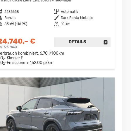
nverbindliche Lieferzeit: sofort
Neuwagen
ahrzeugnr.
2236658
Getriebe
Automatik
raftstoff
Benzin
Außenfarbe
Dark Penta Metallic
eistung
85 kW (116 PS)
Kilometerstand
10 km
24.740,– €
DETAILS
DRUCKEN, PARKEN ODER VERGLEICHEN
FAHRZEUG D
ncl. 19% MwSt.
erbrauch kombiniert:
6,70 l/100km
CO
-Klasse:
E
2
CO
-Emissionen:
152,00 g/km
2