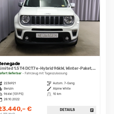
Renegade
Limited 1.5 T4 DCT7 e-Hybrid 96kW, Winter-Paket, 8.4"-Navigationssystem, Radio DAB, AppleCarPlay&AndroidAuto, Tempomat, LaneSense, Lichtsensor, Nebelscheinwerfer, 17"-Leichtmetallfelgen, uvm.
ofort lieferbar
Fahrzeug mit Tageszulassung
ahrzeugnr.
2236921
Getriebe
Autom. 7-Gang
raftstoff
Benzin
Außenfarbe
Alpine White
eistung
96 kW (131 PS)
Kilometerstand
10 km
28.10.2022
23.440,– €
DETAILS
DRUCKEN, PARKEN ODER VERGLEICHEN
FAHRZEUG D