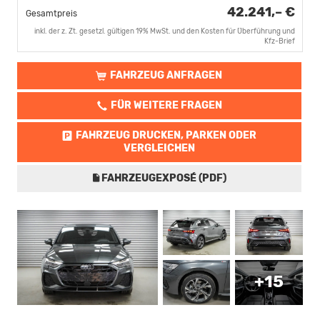
42.241,– €
Gesamtpreis
inkl. der z. Zt. gesetzl. gültigen 19% MwSt. und den Kosten für Überführung und
Kfz-Brief
FAHRZEUG ANFRAGEN
FÜR WEITERE FRAGEN
FAHRZEUG DRUCKEN, PARKEN ODER
VERGLEICHEN
FAHRZEUGEXPOSÉ (PDF)
+15