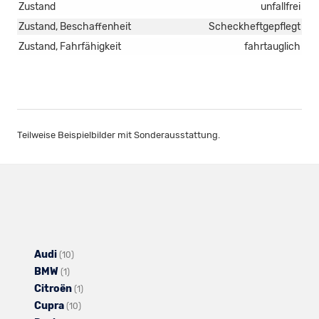
Zustand
unfallfrei
Zustand, Beschaffenheit
Scheckheftgepflegt
Zustand, Fahrfähigkeit
fahrtauglich
Teilweise Beispielbilder mit Sonderausstattung.
Audi
Alle
(10)
BMW
Alle
Fahrzeuge
(1)
Citroën
Fahrzeuge
von
Alle
(1)
Cupra
von
Audi
Alle
Fahrzeuge
(10)