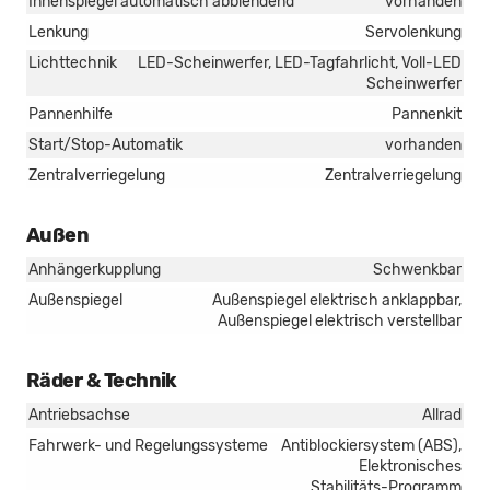
Innenspiegel automatisch abblendend
vorhanden
Lenkung
Servolenkung
Lichttechnik
LED-Scheinwerfer, LED-Tagfahrlicht, Voll-LED
Scheinwerfer
Pannenhilfe
Pannenkit
Start/Stop-Automatik
vorhanden
Zentralverriegelung
Zentralverriegelung
Außen
Anhängerkupplung
Schwenkbar
Außenspiegel
Außenspiegel elektrisch anklappbar,
Außenspiegel elektrisch verstellbar
Räder & Technik
Antriebsachse
Allrad
Fahrwerk- und Regelungssysteme
Antiblockiersystem (ABS),
Elektronisches
Stabilitäts-Programm