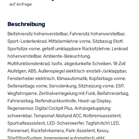
auf Anfrage
Beschreibung
Beifahrersitz höhenverstellbar, Fahrersitz höhenverstellbar,
Sport-Lederlenkrad, Mittelarmlehne vorne, Sitzbezug Stoff,
Sportsitze vorne, geteilt umklappbare Rücksitzlehne, Lenkrad
höhenverstellbar, Ambiente-Beleuchtung,
Multifunktionslenkrad, Isofix, abgedunkelte Scheiben, 18 Zoll
Alufelgen, ABS, Außenspiegel elektrisch einstell-/anklappbar,
Fensterheber elektrisch, Klimaautomatik, Kopfairbags vorne,
Seitenairbags vorne, Servolenkung, Sitzheizung vorne, ESP,
Wegfahrsperre, Zentralverriegelung mit Funk, Beifahrerairbag,
Fahrerairbag, Reifendruckkontrolle, Head-up Display,
Regensensor, Digital Cockpit Plus, Anhängekupplung
schwenkbar, Tempomat Abstand ACC, Notbremsassistent,
Spurhalteassistent, LED-Scheinwerfer, Tagfahrlicht LED,
Pannenset, Rückfahrkamera, Park-Assistent, Kessy,
StartStopSystem, Innenspiegel automatisch abbl.,