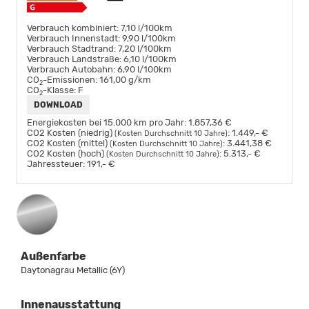
Verbrauch kombiniert:
7,10 l/100km
Verbrauch Innenstadt:
9,90 l/100km
Verbrauch Stadtrand:
7,20 l/100km
Verbrauch Landstraße:
6,10 l/100km
Verbrauch Autobahn:
6,90 l/100km
CO
-Emissionen:
161,00 g/km
2
CO
-Klasse:
F
2
DOWNLOAD
Energiekosten bei 15.000 km pro Jahr:
1.857,36 €
CO2 Kosten (niedrig)
:
1.449,- €
(Kosten Durchschnitt 10 Jahre)
CO2 Kosten (mittel)
:
3.441,38 €
(Kosten Durchschnitt 10 Jahre)
CO2 Kosten (hoch)
:
5.313,- €
(Kosten Durchschnitt 10 Jahre)
Jahressteuer:
191,- €
Außenfarbe
Daytonagrau Metallic (6Y)
Innenausstattung