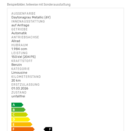
Beispielbilder, teilweise mit Sonderausstattung
AUSSENFARBE
Daytonagrau Metallic (6Y)
INNENAUSSTATTUNG
auf Anfrage
GETRIEBE
Automatik
ANTRIEBSACHSE
Allrad
HUBRAUM
1.984 ccm
LEISTUNG
150 kW (204 PS)
KRAFTSTOFF
Benzin
KATEGORIE
Limousine
KILOMETERSTAND
20 km
ERSTZULASSUNG
01.03.2026
ZUSTAND
unfallfrei