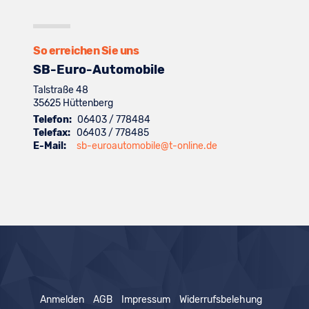
anzeigen
Toyota
von
anzeigen
Volkswagen
anzeigen
So erreichen Sie uns
SB-Euro-Automobile
Talstraße 48
35625
Hüttenberg
Telefon:
06403 / 778484
Telefax:
06403 / 778485
E-Mail:
sb-euroautomobile@t-online.de
Anmelden
AGB
Impressum
Widerrufsbelehung