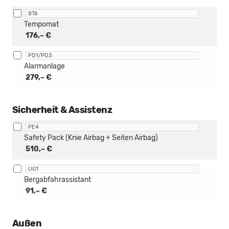
8T6
Tempomat
176,– €
PD1/PD3
Alarmanlage
279,– €
Sicherheit & Assistenz
PE4
Safety Pack (Knie Airbag + Seiten Airbag)
510,– €
UG1
Bergabfahrassistant
91,– €
Außen