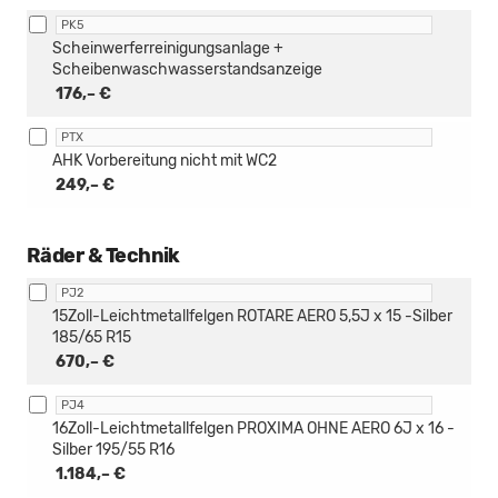
PK5
Scheinwerferreinigungsanlage +
Scheibenwaschwasserstandsanzeige
176,– €
PTX
AHK Vorbereitung nicht mit WC2
249,– €
Räder & Technik
PJ2
15Zoll-Leichtmetallfelgen ROTARE AERO 5,5J x 15 -Silber
185/65 R15
670,– €
PJ4
16Zoll-Leichtmetallfelgen PROXIMA OHNE AERO 6J x 16 -
Silber 195/55 R16
1.184,– €