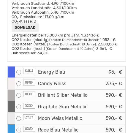
Verbrauch Stadtrand:
4,90 l/100km
Verbrauch Landstraße:
4,50 l/100km
Verbrauch Autobahn:
5,40 l/100km
CO
-Emissionen:
117,00 g/km
2
CO
-Klasse:
D
2
DOWNLOAD
Energiekosten bei 15.000 km pro Jahr:
1.334,16 €
CO2 Kosten (niedrig)
:
1.053,- €
(Kosten Durchschnitt 10 Jahre)
CO2 Kosten (mittel)
:
2.500,88 €
(Kosten Durchschnitt 10 Jahre)
CO2 Kosten (hoch)
:
3.861,- €
(Kosten Durchschnitt 10 Jahre)
Jahressteuer:
64,- €
K4K4
Energy Blau
95,– €
9P9P
Candy Weiss
375,– €
8E8E
Brilliant Silber Metallic
590,– €
5X5X
Graphite Grau Metallic
590,– €
2Y2Y
Moon Weiss Metallic
590,– €
8X8X
Race Blau Metallic
590,– €