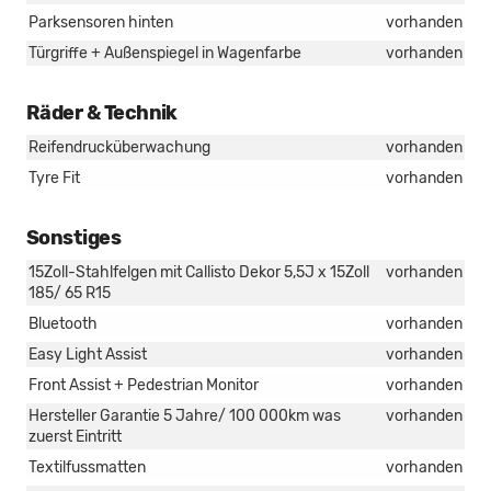
Parksensoren hinten
vorhanden
Türgriffe + Außenspiegel in Wagenfarbe
vorhanden
Räder & Technik
Reifendrucküberwachung
vorhanden
Tyre Fit
vorhanden
Sonstiges
15Zoll-Stahlfelgen mit Callisto Dekor 5,5J x 15Zoll
vorhanden
185/ 65 R15
Bluetooth
vorhanden
Easy Light Assist
vorhanden
Front Assist + Pedestrian Monitor
vorhanden
Hersteller Garantie 5 Jahre/ 100 000km was
vorhanden
zuerst Eintritt
Textilfussmatten
vorhanden