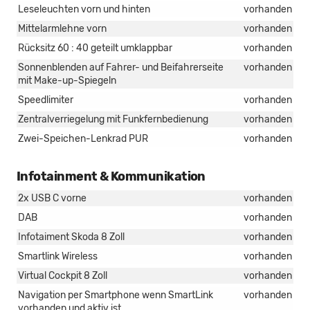
Leseleuchten vorn und hinten
vorhanden
Mittelarmlehne vorn
vorhanden
Rücksitz 60 : 40 geteilt umklappbar
vorhanden
Sonnenblenden auf Fahrer- und Beifahrerseite
vorhanden
mit Make-up-Spiegeln
Speedlimiter
vorhanden
Zentralverriegelung mit Funkfernbedienung
vorhanden
Zwei-Speichen-Lenkrad PUR
vorhanden
Infotainment & Kommunikation
2x USB C vorne
vorhanden
DAB
vorhanden
Infotaiment Skoda 8 Zoll
vorhanden
Smartlink Wireless
vorhanden
Virtual Cockpit 8 Zoll
vorhanden
Navigation per Smartphone wenn SmartLink
vorhanden
vorhanden und aktiv ist