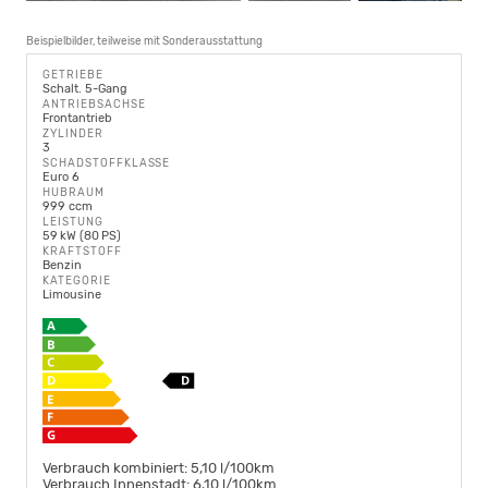
Beispielbilder, teilweise mit Sonderausstattung
GETRIEBE
Schalt. 5-Gang
ANTRIEBSACHSE
Frontantrieb
ZYLINDER
3
SCHADSTOFFKLASSE
Euro 6
HUBRAUM
999 ccm
LEISTUNG
59 kW (80 PS)
KRAFTSTOFF
Benzin
KATEGORIE
Limousine
Verbrauch kombiniert:
5,10 l/100km
Verbrauch Innenstadt:
6,10 l/100km