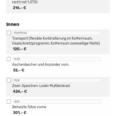
nicht mit 1.5TSI
216,– €
Innen
PUP/PUQ
Transport (flexible Korbhalterung im Kofferrraum,
Gepäcknetzprogramm, Kofferraum zweiseitige Matte)
120,– €
9JD
Aschenbecher und Anzünder vorn
32,– €
PLB
Zwei-Speichen-Leder Multilenkrad
426,– €
4A3
Beheizte Sitze vorne
301,– €