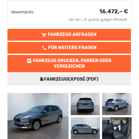
16.472,– €
Gesamtpreis
inkl. der z. Zt. gesetzl. gültigen 19% MwSt.
FAHRZEUG ANFRAGEN
FÜR WEITERE FRAGEN
FAHRZEUG DRUCKEN, PARKEN ODER
VERGLEICHEN
FAHRZEUGEXPOSÉ (PDF)
+1