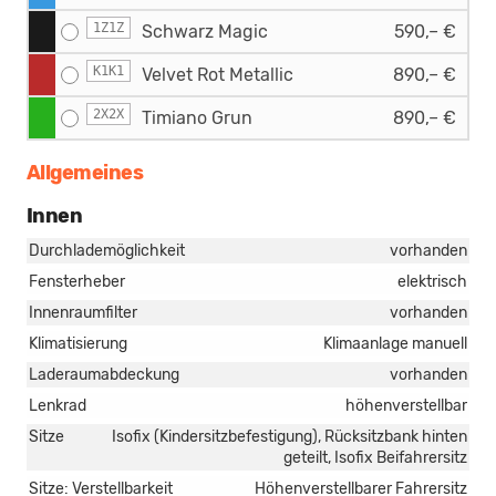
1Z1Z
Schwarz Magic
590,– €
K1K1
Velvet Rot Metallic
890,– €
2X2X
Timiano Grun
890,– €
Allgemeines
Innen
Durchlademöglichkeit
vorhanden
Fensterheber
elektrisch
Innenraumfilter
vorhanden
Klimatisierung
Klimaanlage manuell
Laderaumabdeckung
vorhanden
Lenkrad
höhenverstellbar
Sitze
Isofix (Kindersitzbefestigung), Rücksitzbank hinten
geteilt, Isofix Beifahrersitz
Sitze: Verstellbarkeit
Höhenverstellbarer Fahrersitz