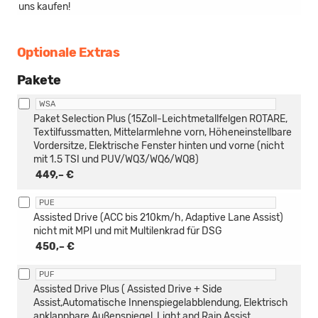
uns kaufen!
Optionale Extras
Pakete
WSA
Paket Selection Plus (15Zoll-Leichtmetallfelgen ROTARE,
Textilfussmatten, Mittelarmlehne vorn, Höheneinstellbare
Vordersitze, Elektrische Fenster hinten und vorne (nicht
mit 1.5 TSI und PUV/WQ3/WQ6/WQ8)
449,– €
PUE
Assisted Drive (ACC bis 210km/h, Adaptive Lane Assist)
nicht mit MPI und mit Multilenkrad für DSG
450,– €
PUF
Assisted Drive Plus ( Assisted Drive + Side
Assist,Automatische Innenspiegelabblendung, Elektrisch
anklappbare Außenspiegel, Light and Rain Assist