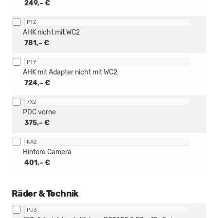
249,– €
PTZ
AHK nicht mit WC2
781,– €
PTY
AHK mit Adapter nicht mit WC2
724,– €
7X2
PDC vorne
375,– €
KA2
Hintere Camera
401,– €
Räder & Technik
PJ3