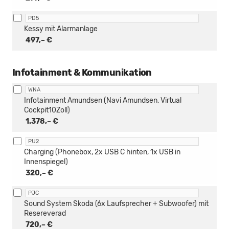
PD5
Kessy mit Alarmanlage
497,– €
Infotainment & Kommunikation
WNA
Infotainment Amundsen (Navi Amundsen, Virtual
Cockpit10Zoll)
1.378,– €
PU2
Charging (Phonebox, 2x USB C hinten, 1x USB in
Innenspiegel)
320,– €
PJC
Sound System Skoda (6x Laufsprecher + Subwoofer) mit
Resereverad
720,– €