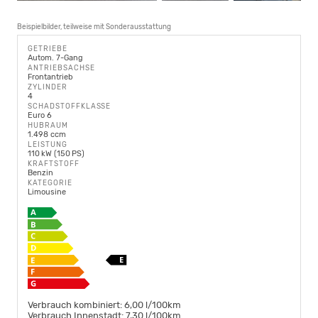
Beispielbilder, teilweise mit Sonderausstattung
GETRIEBE
Autom. 7-Gang
ANTRIEBSACHSE
Frontantrieb
ZYLINDER
4
SCHADSTOFFKLASSE
Euro 6
HUBRAUM
1.498 ccm
LEISTUNG
110 kW (150 PS)
KRAFTSTOFF
Benzin
KATEGORIE
Limousine
Verbrauch kombiniert:
6,00 l/100km
Verbrauch Innenstadt:
7,30 l/100km