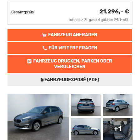
21.296,– €
Gesamtpreis
inkl. der z. Zt. gesetzl. gültigen 19% MwSt.
FAHRZEUG ANFRAGEN
FÜR WEITERE FRAGEN
FAHRZEUG DRUCKEN, PARKEN ODER
VERGLEICHEN
FAHRZEUGEXPOSÉ (PDF)
+1