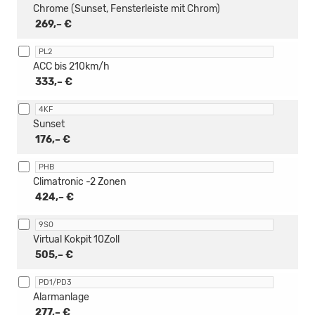
Chrome (Sunset, Fensterleiste mit Chrom)
269,– €
PL2
ACC bis 210km/h
333,– €
4KF
Sunset
176,– €
PHB
Climatronic -2 Zonen
424,– €
9S0
Virtual Kokpit 10Zoll
505,– €
PD1/PD3
Alarmanlage
277,– €