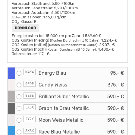
Verbrauch Stadtrand:
5,80 l/100km
Verbrauch Landstraße:
5,20 l/100km
Verbrauch Autobahn:
6,50 l/100km
CO
-Emissionen:
136,00 g/km
2
CO
-Klasse:
E
2
DOWNLOAD
Energiekosten bei 15.000 km pro Jahr:
1.569,60 €
CO2 Kosten (niedrig)
:
1.224,- €
(Kosten Durchschnitt 10 Jahre)
CO2 Kosten (mittel)
:
2.907,- €
(Kosten Durchschnitt 10 Jahre)
CO2 Kosten (hoch)
:
4.488,- €
(Kosten Durchschnitt 10 Jahre)
Jahressteuer:
117,- €
K4K4
Energy Blau
95,– €
9P9P
Candy Weiss
375,– €
8E8E
Brilliant Silber Metallic
590,– €
5X5X
Graphite Grau Metallic
590,– €
2Y2Y
Moon Weiss Metallic
590,– €
8X8X
Race Blau Metallic
590,– €