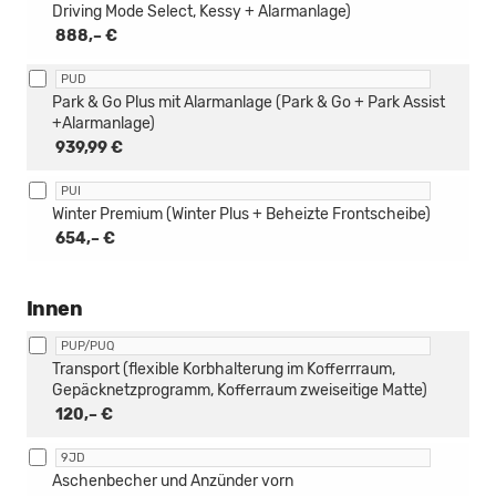
Driving Mode Select, Kessy + Alarmanlage)
888,– €
PUD
Park & Go Plus mit Alarmanlage (Park & Go + Park Assist
+Alarmanlage)
939,99 €
PUI
Winter Premium (Winter Plus + Beheizte Frontscheibe)
654,– €
Innen
PUP/PUQ
Transport (flexible Korbhalterung im Kofferrraum,
Gepäcknetzprogramm, Kofferraum zweiseitige Matte)
120,– €
9JD
Aschenbecher und Anzünder vorn