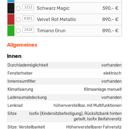
1Z1Z
Schwarz Magic
590,– €
K1K1
Velvet Rot Metallic
890,– €
2X2X
Timiano Grun
890,– €
Allgemeines
Innen
Durchlademöglichkeit
vorhanden
Fensterheber
elektrisch
Innenraumfilter
vorhanden
Klimatisierung
Klimaanlage manuell
Laderaumabdeckung
vorhanden
Lenkrad
höhenverstellbar, mit Multifunktionen
Sitze
Isofix (Kindersitzbefestigung), Rücksitzbank hinten
geteilt, Isofix Beifahrersitz
Sitze: Verstellbarkeit
Höhenverstellbarer Fahrersitz