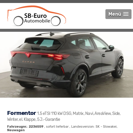
Menü
Formentor
1.5 eTSI 110 kW DSG, Matrix, Navi, AreaView, Side,
Winter, el. Klappe, 5 J.-Garantie
Fahrzeugnr.
:
2236559
,
sofort lieferbar
, Landesversion: SK - Slowakei,
Neuwagen