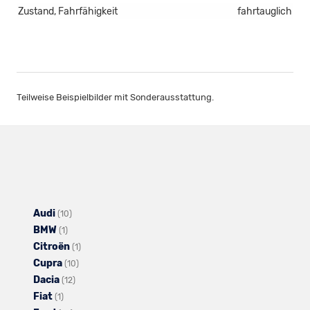
Zustand, Fahrfähigkeit
fahrtauglich
Teilweise Beispielbilder mit Sonderausstattung.
Audi
Alle
(10)
BMW
Alle
Fahrzeuge
(1)
Citroën
Fahrzeuge
von
Alle
(1)
Cupra
von
Audi
Alle
Fahrzeuge
(10)
Dacia
BMW
anzeigen
Alle
Fahrzeuge
von
(12)
Fiat
Alle
anzeigen
Fahrzeuge
von
Citroën
(1)