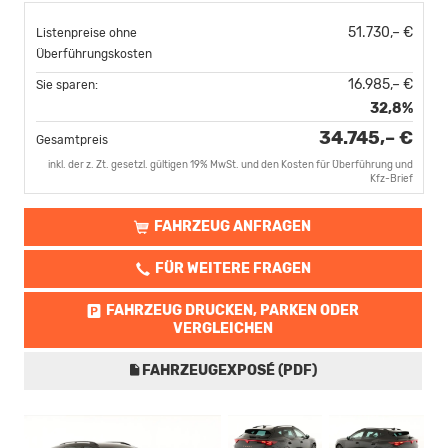
51.730,– €
Listenpreise ohne
Überführungskosten
16.985,– €
Sie sparen:
32,8%
34.745,– €
Gesamtpreis
inkl. der z. Zt. gesetzl. gültigen 19% MwSt. und den Kosten für Überführung und
Kfz-Brief
FAHRZEUG ANFRAGEN
FÜR WEITERE FRAGEN
FAHRZEUG DRUCKEN, PARKEN ODER
VERGLEICHEN
FAHRZEUGEXPOSÉ (PDF)