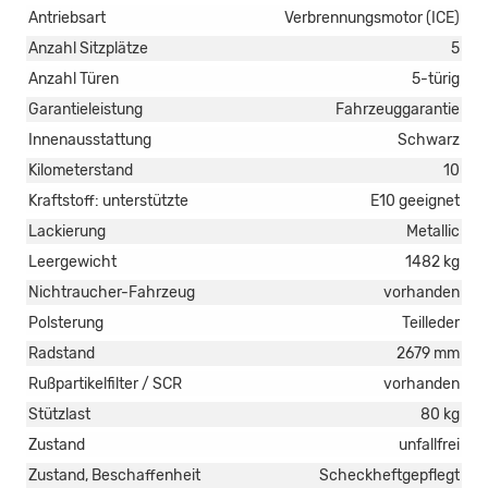
Antriebsart
Verbrennungsmotor (ICE)
Anzahl Sitzplätze
5
Anzahl Türen
5-türig
Garantieleistung
Fahrzeuggarantie
Innenausstattung
Schwarz
Kilometerstand
10
Kraftstoff: unterstützte
E10 geeignet
Lackierung
Metallic
Leergewicht
1482 kg
Nichtraucher-Fahrzeug
vorhanden
Polsterung
Teilleder
Radstand
2679 mm
Rußpartikelfilter / SCR
vorhanden
Stützlast
80 kg
Zustand
unfallfrei
Zustand, Beschaffenheit
Scheckheftgepflegt