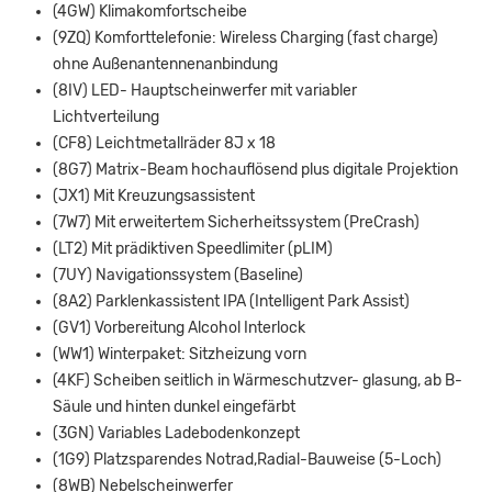
(4GW) Klimakomfortscheibe
(9ZQ) Komforttelefonie: Wireless Charging (fast charge)
ohne Außenantennenanbindung
(8IV) LED- Hauptscheinwerfer mit variabler
Lichtverteilung
(CF8) Leichtmetallräder 8J x 18
(8G7) Matrix-Beam hochauflösend plus digitale Projektion
(JX1) Mit Kreuzungsassistent
(7W7) Mit erweitertem Sicherheitssystem (PreCrash)
(LT2) Mit prädiktiven Speedlimiter (pLIM)
(7UY) Navigationssystem (Baseline)
(8A2) Parklenkassistent IPA (Intelligent Park Assist)
(GV1) Vorbereitung Alcohol Interlock
(WW1) Winterpaket: Sitzheizung vorn
(4KF) Scheiben seitlich in Wärmeschutzver- glasung, ab B-
Säule und hinten dunkel eingefärbt
(3GN) Variables Ladebodenkonzept
(1G9) Platzsparendes Notrad,Radial-Bauweise (5-Loch)
(8WB) Nebelscheinwerfer