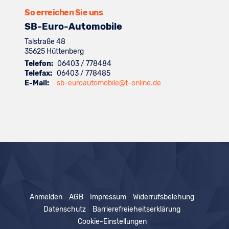
anzeigen
So erreichen Sie uns
SB-Euro-Automobile
Talstraße 48
35625
Hüttenberg
Telefon:
06403 / 778484
Telefax:
06403 / 778485
E-Mail:
sb-euroautomobile@t-online.de
Anmelden
AGB
Impressum
Widerrufsbelehung
Datenschutz
Barrierefreieheitserklärung
Cookie-Einstellungen