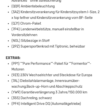
Advanced"" ohne Safesicherung
(QQ9) Ambientebeleuchtung
(3A2) Kindersitzverankerung für Kindersitzsystem I-Size, 2
x top tether und Kindersitzverankerung vorn BF-Seite
(QJ1) Chrom-Paket
(7P4) Lendenwirbelstütze, manuell einstellbar in
Vordersitzlehnen
(N0L) Sitzbezüge in Stoff
(2PZ) Supersportlenkrad mit Tiptronic, beheizbar
EXTRAS:
(PP1) ""Pure Performance""-Paket für ""Formentor""-
Motoren
(9Z3) 230V Wechselrichter und Steckdose für Europa
(7AL) Diebstahlalarmanlage, Innenraumüber-
wachung,Back-up-Horn und Abschleppschutz
(YW9) Garantieverlängerung 3 Jahre/150.000 km
(3S5) Dachreling, schwarz
(PF4) Intelligent Drive DQ (Automatikgetriebe)