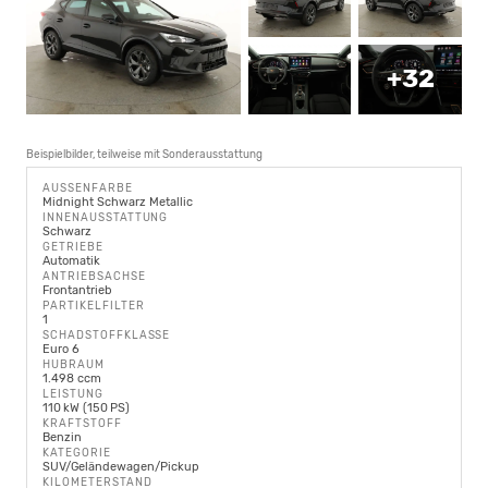
+32
Beispielbilder, teilweise mit Sonderausstattung
AUSSENFARBE
Midnight Schwarz Metallic
INNENAUSSTATTUNG
Schwarz
GETRIEBE
Automatik
ANTRIEBSACHSE
Frontantrieb
PARTIKELFILTER
1
SCHADSTOFFKLASSE
Euro 6
HUBRAUM
1.498 ccm
LEISTUNG
110 kW (150 PS)
KRAFTSTOFF
Benzin
KATEGORIE
SUV/Geländewagen/Pickup
KILOMETERSTAND