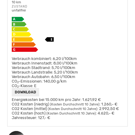
10 km
ZUSTAND
unfallfrei
Verbrauch kombiniert:
6,20 l/100km
Verbrauch Innenstadt:
8,00 l/100km
Verbrauch Stadtrand:
5,70 l/100km
Verbrauch Landstraße:
5,20 l/100km
Verbrauch Autobahn:
6,50 l/100km
CO
-Emissionen:
140,00 g/km
2
CO
-Klasse:
E
2
DOWNLOAD
Energiekosten bei 15.000 km pro Jahr:
1.621,92 €
CO2 Kosten (niedrig)
:
1.260,- €
(Kosten Durchschnitt 10 Jahre)
CO2 Kosten (mittel)
:
2.992,50 €
(Kosten Durchschnitt 10 Jahre)
CO2 Kosten (hoch)
:
4.620,- €
(Kosten Durchschnitt 10 Jahre)
Jahressteuer:
127,- €