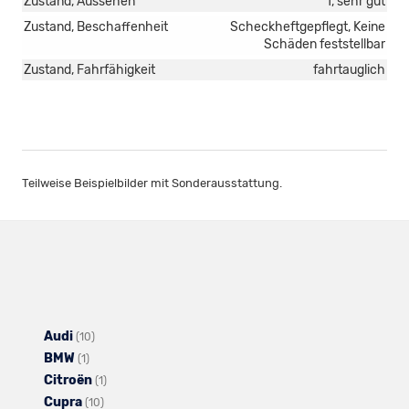
Zustand, Aussehen
1, sehr gut
Zustand, Beschaffenheit
Scheckheftgepflegt, Keine
Schäden feststellbar
Zustand, Fahrfähigkeit
fahrtauglich
Teilweise Beispielbilder mit Sonderausstattung.
Audi
Alle
(10)
BMW
Alle
Fahrzeuge
(1)
Citroën
Fahrzeuge
von
Alle
(1)
Cupra
von
Audi
Alle
Fahrzeuge
(10)