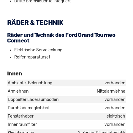
Dritte Bremsleuchte integriert
RÄDER & TECHNIK
Räder und Technik des Ford Grand Tourneo
Connect
Elektrische Servolenkung
Reifenreparaturset
Innen
Ambiente-Beleuchtung
vorhanden
Armlehnen
Mittelarmlehne
Doppelter Laderaumboden
vorhanden
Durchlademöglichkeit
vorhanden
Fensterheber
elektrisch
Innenraumfilter
vorhanden
Klimatisierung
2-Zonen-Klimaautomatik