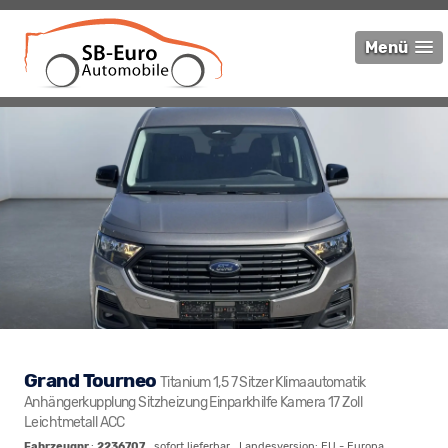
Menü
Grand Tourneo
Titanium 1,5 7 Sitzer Klimaautomatik
Anhängerkupplung Sitzheizung Einparkhilfe Kamera 17 Zoll
Leichtmetall ACC
Fahrzeugnr.
:
2236707
,
sofort lieferbar
, Landesversion: EU - Europa,