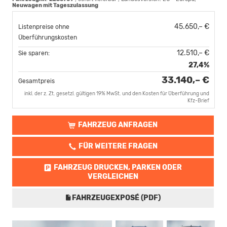
Neuwagen mit Tageszulassung
45.650,– €
Listenpreise ohne
Überführungskosten
12.510,– €
Sie sparen:
27,4%
33.140,– €
Gesamtpreis
inkl. der z. Zt. gesetzl. gültigen 19% MwSt. und den Kosten für Überführung und
Kfz-Brief
FAHRZEUG ANFRAGEN
FÜR WEITERE FRAGEN
FAHRZEUG DRUCKEN, PARKEN ODER
VERGLEICHEN
FAHRZEUGEXPOSÉ (PDF)