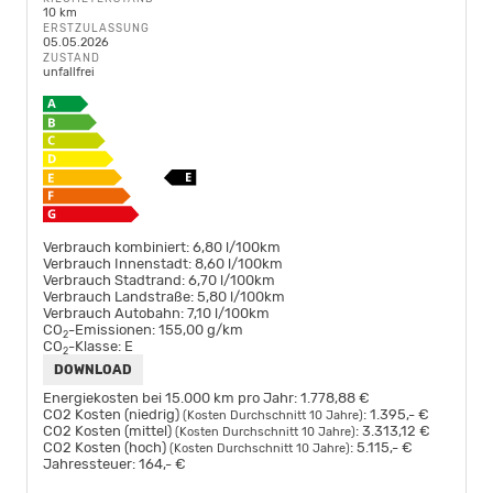
10 km
ERSTZULASSUNG
05.05.2026
ZUSTAND
unfallfrei
Verbrauch kombiniert:
6,80 l/100km
Verbrauch Innenstadt:
8,60 l/100km
Verbrauch Stadtrand:
6,70 l/100km
Verbrauch Landstraße:
5,80 l/100km
Verbrauch Autobahn:
7,10 l/100km
CO
-Emissionen:
155,00 g/km
2
CO
-Klasse:
E
2
DOWNLOAD
Energiekosten bei 15.000 km pro Jahr:
1.778,88 €
CO2 Kosten (niedrig)
:
1.395,- €
(Kosten Durchschnitt 10 Jahre)
CO2 Kosten (mittel)
:
3.313,12 €
(Kosten Durchschnitt 10 Jahre)
CO2 Kosten (hoch)
:
5.115,- €
(Kosten Durchschnitt 10 Jahre)
Jahressteuer:
164,- €