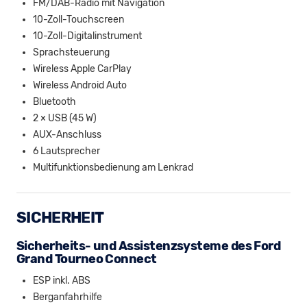
FM/DAB-Radio mit Navigation
10-Zoll-Touchscreen
10-Zoll-Digitalinstrument
Sprachsteuerung
Wireless Apple CarPlay
Wireless Android Auto
Bluetooth
2 × USB (45 W)
AUX-Anschluss
6 Lautsprecher
Multifunktionsbedienung am Lenkrad
SICHERHEIT
Sicherheits- und Assistenzsysteme des Ford
Grand Tourneo Connect
ESP inkl. ABS
Berganfahrhilfe