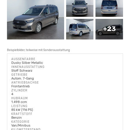
+23
Beispielbilder, teilweise mit Sonderausstattung
AUSSENFARBE
Dusky Silber Metallic
INNENAUSSTATTUNG
Stoff Schwarz
GETRIEBE
Autom. 7-Gang
ANTRIEBSACHSE
Frontantrieb
ZYLINDER
4
HUBRAUM
1.498 ccm
LEISTUNG
85 kW (116 PS)
KRAFTSTOFF
Benzin
KATEGORIE
Van/Minibus
KILOMETERSTAND