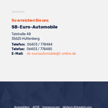
Suzuki
von
anzeigen
Fahrzeuge
anzeigen
Toyota
von
anzeigen
Volkswagen
anzeigen
So erreichen Sie uns
SB-Euro-Automobile
Talstraße 48
35625
Hüttenberg
Telefon:
06403 / 778484
Telefax:
06403 / 778485
E-Mail:
sb-euroautomobile@t-online.de
Anmelden
AGB
Impressum
Widerrufsbelehung