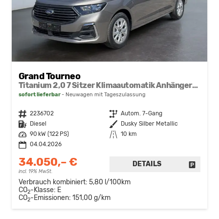
Grand Tourneo
Titanium 2,0 7 Sitzer Klimaautomatik Anhängerkupplung Sitzheizung Einparkhilfe Kamera 17 Zoll Leichtmetall ACC
sofort lieferbar
Neuwagen mit Tageszulassung
Fahrzeugnr.
2236702
Getriebe
Autom. 7-Gang
Kraftstoff
Diesel
Außenfarbe
Dusky Silber Metallic
Leistung
90 kW (122 PS)
Kilometerstand
10 km
04.04.2026
34.050,– €
DETAILS
FAHRZE
incl. 19% MwSt.
Verbrauch kombiniert:
5,80 l/100km
CO
-Klasse:
E
2
CO
-Emissionen:
151,00 g/km
2