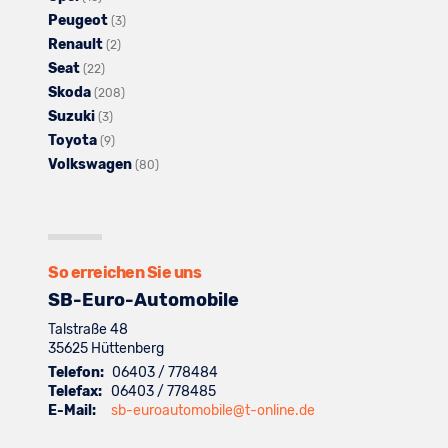
Peugeot
Fahrzeuge
von
Nissan
Alle
anzeigen
(3)
Renault
von
Omoda
anzeigen
Alle
Fahrzeuge
(2)
Seat
Opel
Alle
anzeigen
Fahrzeuge
von
(22)
Skoda
anzeigen
Fahrzeuge
von
Alle
Peugeot
(208)
Suzuki
von
Alle
Renault
Fahrzeuge
anzeigen
(3)
Toyota
Seat
Fahrzeuge
Alle
anzeigen
von
(9)
Volkswagen
anzeigen
von
Fahrzeuge
Skoda
Alle
(80)
Suzuki
von
anzeigen
Fahrzeuge
anzeigen
Toyota
von
anzeigen
Volkswagen
anzeigen
So erreichen Sie uns
SB-Euro-Automobile
Talstraße 48
35625
Hüttenberg
Telefon:
06403 / 778484
Telefax:
06403 / 778485
E-Mail:
sb-euroautomobile@t-online.de