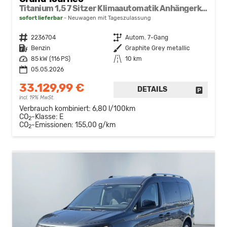
Titanium 1,5 7 Sitzer Klimaautomatik Anhängerkupplung Sitzheizung Einparkhilfe Kamera 17 Zoll Leichtmetall ACC
sofort lieferbar
Neuwagen mit Tageszulassung
Fahrzeugnr.
2236704
Getriebe
Autom. 7-Gang
Kraftstoff
Benzin
Außenfarbe
Graphite Grey metallic
Leistung
85 kW (116 PS)
Kilometerstand
10 km
05.05.2026
33.129,99 €
DETAILS
FAHRZE
incl. 19% MwSt.
Verbrauch kombiniert:
6,80 l/100km
CO
-Klasse:
E
2
CO
-Emissionen:
155,00 g/km
2