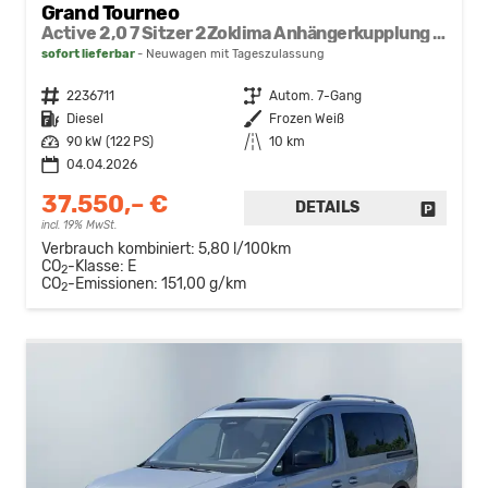
Grand Tourneo
Active 2,0 7 Sitzer 2Zoklima Anhängerkupplung Panoramadach AGR Sitze Sitzheizung Einparkhilfe Kamera 17 Zoll Leichtmetall ACC
sofort lieferbar
Neuwagen mit Tageszulassung
Fahrzeugnr.
2236711
Getriebe
Autom. 7-Gang
Kraftstoff
Diesel
Außenfarbe
Frozen Weiß
Leistung
90 kW (122 PS)
Kilometerstand
10 km
04.04.2026
37.550,– €
DETAILS
FAHRZE
incl. 19% MwSt.
Verbrauch kombiniert:
5,80 l/100km
CO
-Klasse:
E
2
CO
-Emissionen:
151,00 g/km
2