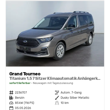
Grand Tourneo
Titanium 1,5 7 Sitzer Klimaautomatik Anhängerkupplung Sitzheizung Einparkhilfe Kamera 17 Zoll Leichtmetall ACC
sofort lieferbar
Neuwagen mit Tageszulassung
Fahrzeugnr.
2236707
Getriebe
Autom. 7-Gang
Kraftstoff
Benzin
Außenfarbe
Dusky Silber Metallic
Leistung
85 kW (116 PS)
Kilometerstand
10 km
05.05.2026