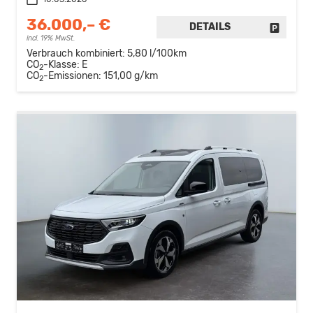
36.000,– €
DETAILS
FAHRZE
incl. 19% MwSt.
Verbrauch kombiniert:
5,80 l/100km
CO
-Klasse:
E
2
CO
-Emissionen:
151,00 g/km
2