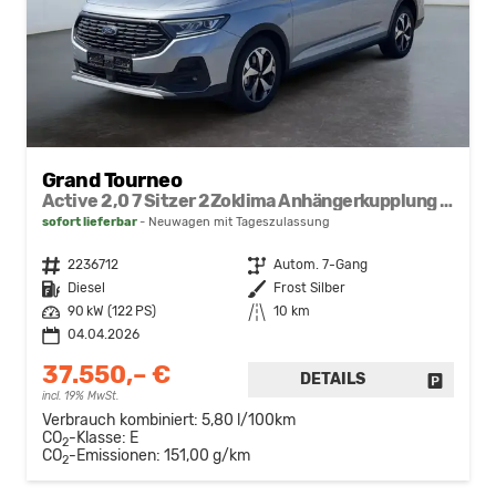
Grand Tourneo
Active 2,0 7 Sitzer 2Zoklima Anhängerkupplung Panoramadach AGR Sitze Sitzheizung Einparkhilfe Kamera 17 Zoll Leichtmetall ACC
sofort lieferbar
Neuwagen mit Tageszulassung
Fahrzeugnr.
2236712
Getriebe
Autom. 7-Gang
Kraftstoff
Diesel
Außenfarbe
Frost Silber
Leistung
90 kW (122 PS)
Kilometerstand
10 km
04.04.2026
37.550,– €
DETAILS
FAHRZE
incl. 19% MwSt.
Verbrauch kombiniert:
5,80 l/100km
CO
-Klasse:
E
2
CO
-Emissionen:
151,00 g/km
2