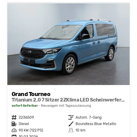
Grand Tourneo
Titanium 2,0 7 Sitzer 2ZKlima LED Scheinwerfer Anhängerkupplung Sitzheizung Einparkhilfe Kamera 17 Zoll Leichtmetall ACC
sofort lieferbar
Neuwagen mit Tageszulassung
Fahrzeugnr.
2236509
Getriebe
Autom. 7-Gang
Kraftstoff
Diesel
Außenfarbe
Boundless Blue Metallic
Leistung
90 kW (122 PS)
Kilometerstand
10 km
10.03.2026