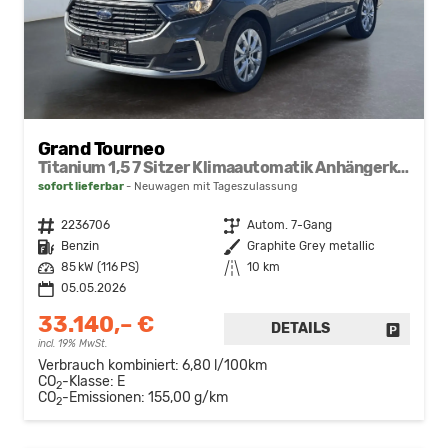
Grand Tourneo
Titanium 1,5 7 Sitzer Klimaautomatik Anhängerkupplung Sitzheizung Einparkhilfe Kamera 17 Zoll Leichtmetall ACC
sofort lieferbar
Neuwagen mit Tageszulassung
Fahrzeugnr.
2236706
Getriebe
Autom. 7-Gang
Kraftstoff
Benzin
Außenfarbe
Graphite Grey metallic
Leistung
85 kW (116 PS)
Kilometerstand
10 km
05.05.2026
33.140,– €
DETAILS
FAHRZE
incl. 19% MwSt.
Verbrauch kombiniert:
6,80 l/100km
CO
-Klasse:
E
2
CO
-Emissionen:
155,00 g/km
2