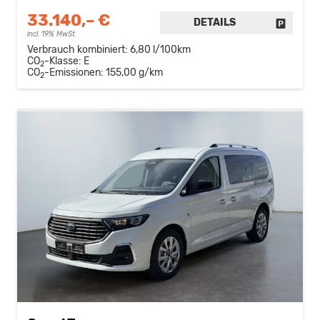
33.140,– €
DETAILS
FAHRZE
incl. 19% MwSt.
Verbrauch kombiniert:
6,80 l/100km
CO
-Klasse:
E
2
CO
-Emissionen:
155,00 g/km
2