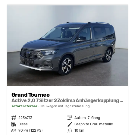
Grand Tourneo
Active 2,0 7 Sitzer 2Zoklima Anhängerkupplung Panoramadach AGR Sitze Sitzheizung Einparkhilfe Kamera 17 Zoll Leichtmetall ACC
sofort lieferbar
Neuwagen mit Tageszulassung
Fahrzeugnr.
2236713
Getriebe
Autom. 7-Gang
Kraftstoff
Diesel
Außenfarbe
Graphite Grau metallic
Leistung
90 kW (122 PS)
Kilometerstand
10 km