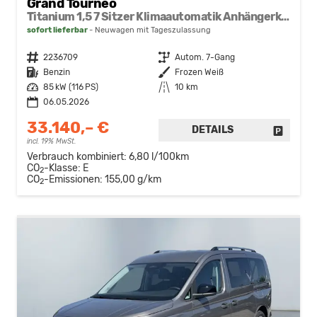
Grand Tourneo
Titanium 1,5 7 Sitzer Klimaautomatik Anhängerkupplung Sitzheizung Einparkhilfe Kamera 17 Zoll Leichtmetall ACC
sofort lieferbar
Neuwagen mit Tageszulassung
Fahrzeugnr.
2236709
Getriebe
Autom. 7-Gang
Kraftstoff
Benzin
Außenfarbe
Frozen Weiß
Leistung
85 kW (116 PS)
Kilometerstand
10 km
06.05.2026
33.140,– €
DETAILS
FAHRZE
incl. 19% MwSt.
Verbrauch kombiniert:
6,80 l/100km
CO
-Klasse:
E
2
CO
-Emissionen:
155,00 g/km
2