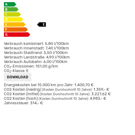
Verbrauch kombiniert:
5,80 l/100km
Verbrauch Innenstadt:
7,40 l/100km
Verbrauch Stadtrand:
5,50 l/100km
Verbrauch Landstraße:
4,90 l/100km
Verbrauch Autobahn:
6,00 l/100km
CO
-Emissionen:
151,00 g/km
2
CO
-Klasse:
E
2
DOWNLOAD
Energiekosten bei 15.000 km pro Jahr:
1.400,70 €
CO2 Kosten (niedrig)
:
1.359,- €
(Kosten Durchschnitt 10 Jahre)
CO2 Kosten (mittel)
:
3.227,62 €
(Kosten Durchschnitt 10 Jahre)
CO2 Kosten (hoch)
:
4.983,- €
(Kosten Durchschnitt 10 Jahre)
Jahressteuer:
314,- €