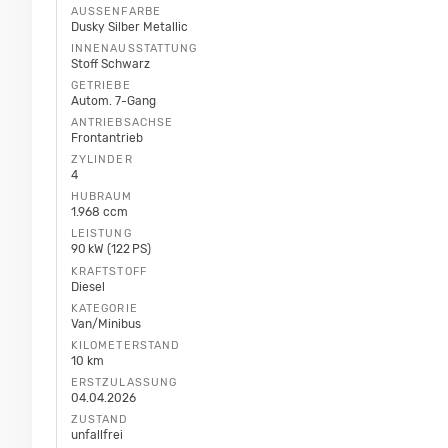
AUSSENFARBE
Dusky Silber Metallic
INNENAUSSTATTUNG
Stoff Schwarz
GETRIEBE
Autom. 7-Gang
ANTRIEBSACHSE
Frontantrieb
ZYLINDER
4
HUBRAUM
1.968 ccm
LEISTUNG
90 kW (122 PS)
KRAFTSTOFF
Diesel
KATEGORIE
Van/Minibus
KILOMETERSTAND
10 km
ERSTZULASSUNG
04.04.2026
ZUSTAND
unfallfrei