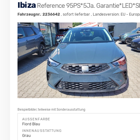
Ibiza
Reference 95PS*5Ja. Garantie*LED*S
Fahrzeugnr.
:
2236642
,
sofort lieferbar
, Landesversion: EU - Europ
Beispielbilder, teilweise mit Sonderausstattung
AUSSENFARBE
Fiord Blau
INNENAUSSTATTUNG
Grau