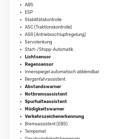
ABS
ESP
Stabilitätskontrolle
ASC (Traktionskontrolle)
ASR (Antriebsschlupfregelung)
Servolenkung
Start-/Stopp-Automatik
Lichtsensor
Regensensor
Innenspiegel automatisch abblendbar
Berganfahrassistent
Abstandswarner
Notbremsassistent
Spurhalteassistent
Müdigkeitswarner
Verkehrszeichenerkennung
Bremsassistent (EBS)
Tempomat
Geschwindigkeitsbegrenzer