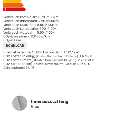
Verbrauch kombiniert:
5,70 l/100km
Verbrauch Innenstadt:
7,20 l/100km
Verbrauch Stadtrand:
5,50 l/100km
Verbrauch Landstraße:
4,90 l/100km
Verbrauch Autobahn:
5,80 l/100km
CO
-Emissionen:
129,00 g/km
2
CO
-Klasse:
D
2
DOWNLOAD
Energiekosten bei 15.000 km pro Jahr:
1.491,12 €
CO2 Kosten (niedrig)
:
1.161,- €
(Kosten Durchschnitt 10 Jahre)
CO2 Kosten (mittel)
:
2.757,38 €
(Kosten Durchschnitt 10 Jahre)
CO2 Kosten (hoch)
:
4.257,- €
(Kosten Durchschnitt 10 Jahre)
Jahressteuer:
91,- €
Innenausstattung
Innenausstattung
Grau