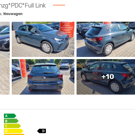
hzg*PDC*Full Link
a,
Neuwagen
+10