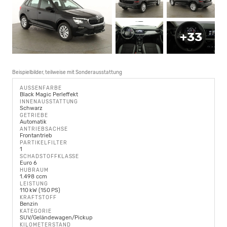
+33
Beispielbilder, teilweise mit Sonderausstattung
AUSSENFARBE
Black Magic Perleffekt
INNENAUSSTATTUNG
Schwarz
GETRIEBE
Automatik
ANTRIEBSACHSE
Frontantrieb
PARTIKELFILTER
1
SCHADSTOFFKLASSE
Euro 6
HUBRAUM
1.498 ccm
LEISTUNG
110 kW (150 PS)
KRAFTSTOFF
Benzin
KATEGORIE
SUV/Geländewagen/Pickup
KILOMETERSTAND