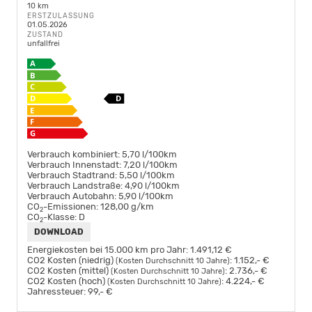
10 km
ERSTZULASSUNG
01.05.2026
ZUSTAND
unfallfrei
Verbrauch kombiniert:
5,70 l/100km
Verbrauch Innenstadt:
7,20 l/100km
Verbrauch Stadtrand:
5,50 l/100km
Verbrauch Landstraße:
4,90 l/100km
Verbrauch Autobahn:
5,90 l/100km
CO
-Emissionen:
128,00 g/km
2
CO
-Klasse:
D
2
DOWNLOAD
Energiekosten bei 15.000 km pro Jahr:
1.491,12 €
CO2 Kosten (niedrig)
:
1.152,- €
(Kosten Durchschnitt 10 Jahre)
CO2 Kosten (mittel)
:
2.736,- €
(Kosten Durchschnitt 10 Jahre)
CO2 Kosten (hoch)
:
4.224,- €
(Kosten Durchschnitt 10 Jahre)
Jahressteuer:
99,- €