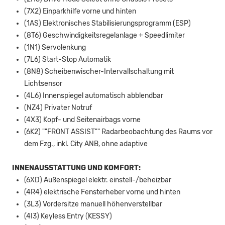
(7X2) Einparkhilfe vorne und hinten
(1AS) Elektronisches Stabilisierungsprogramm (ESP)
(8T6) Geschwindigkeitsregelanlage + Speedlimiter
(1N1) Servolenkung
(7L6) Start-Stop Automatik
(8N8) Scheibenwischer-Intervallschaltung mit
Lichtsensor
(4L6) Innenspiegel automatisch abblendbar
(NZ4) Privater Notruf
(4X3) Kopf- und Seitenairbags vorne
(6K2) ""FRONT ASSIST"" Radarbeobachtung des Raums vor
dem Fzg., inkl. City ANB, ohne adaptive
INNENAUSSTATTUNG UND KOMFORT:
(6XD) Außenspiegel elektr. einstell-/beheizbar
(4R4) elektrische Fensterheber vorne und hinten
(3L3) Vordersitze manuell höhenverstellbar
(4I3) Keyless Entry (KESSY)