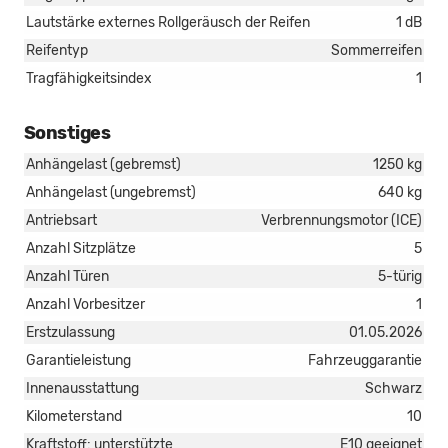
Lautstärke externes Rollgeräusch der Reifen
1 dB
Reifentyp
Sommerreifen
Tragfähigkeitsindex
1
Sonstiges
Anhängelast (gebremst)
1250 kg
Anhängelast (ungebremst)
640 kg
Antriebsart
Verbrennungsmotor (ICE)
Anzahl Sitzplätze
5
Anzahl Türen
5-türig
Anzahl Vorbesitzer
1
Erstzulassung
01.05.2026
Garantieleistung
Fahrzeuggarantie
Innenausstattung
Schwarz
Kilometerstand
10
Kraftstoff: unterstützte
E10 geeignet