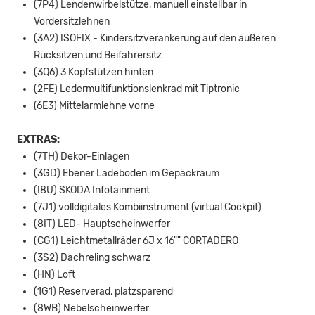
(7P4) Lendenwirbelstütze, manuell einstellbar in
Vordersitzlehnen
(3A2) ISOFIX - Kindersitzverankerung auf den äußeren
Rücksitzen und Beifahrersitz
(3Q6) 3 Kopfstützen hinten
(2FE) Ledermultifunktionslenkrad mit Tiptronic
(6E3) Mittelarmlehne vorne
EXTRAS:
(7TH) Dekor-Einlagen
(3GD) Ebener Ladeboden im Gepäckraum
(I8U) SKODA Infotainment
(7J1) volldigitales Kombiinstrument (virtual Cockpit)
(8IT) LED- Hauptscheinwerfer
(CG1) Leichtmetallräder 6J x 16"" CORTADERO
(3S2) Dachreling schwarz
(HN) Loft
(1G1) Reserverad, platzsparend
(8WB) Nebelscheinwerfer