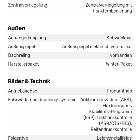
Zentralverriegelung
Zentralverriegelung mit
Funkfernbedienung
Außen
Anhängerkupplung
Schwenkbar
Außenspiegel
Außenspiegel elektrisch verstellbar
Dachreling
vorhanden
Herstellerpaket
Winter-Paket
Räder & Technik
Antriebsachse
Frontantrieb
Fahrwerk- und Regelungssysteme
Antiblockiersystem (ABS),
Elektronisches
Stabilitäts-Programm
(ESP), Traktionskontrolle
(ASR/CTS/ETS),
Reifendruckkontrolle
Felgentyp
Leichtmetallfelge