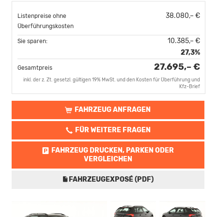
38.080,– €
Listenpreise ohne
Überführungskosten
10.385,– €
Sie sparen:
27,3%
27.695,– €
Gesamtpreis
inkl. der z. Zt. gesetzl. gültigen 19% MwSt. und den Kosten für Überführung und
Kfz-Brief
FAHRZEUG ANFRAGEN
FÜR WEITERE FRAGEN
FAHRZEUG DRUCKEN, PARKEN ODER
VERGLEICHEN
FAHRZEUGEXPOSÉ (PDF)