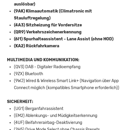
auslösbar)
(9AK) Klimaautomatik (Climatronic mit
Stauluftregelung)
(4A3) Sitzheizung für Vordersitze
(QR9) Verkehrszeichenerkennung
(6I1) Spurhalteassistent - Lane Assist (ohne HOD)
(KA2) Rückfahrkamera
MULTIMEDIA UND KOMMUNIKATION:
(QV3) DAB - Digitaler Radioempfang
(9ZX) Bluetooth
(9WJ) Wired & Wireless Smart Link+ (Navigation über App
Connect möglich (kompatibles Smartphone erforderlich))
SICHERHEIT:
(UG1) Berganfahrassistent
(EM2) Ablenkungs- und Müdigkeitserkennung
(4UF) Beifahrerairbag-Deaktivierung
(2H5) Drive Mode Select ohne Chassis Presets