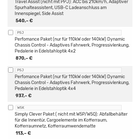
Travel Assist (nicht mit PPJ): ACC bis 210km/h, Adaptiver
Spurhalteassistent, USB-C Ladeanschluss am
Innenspiegel, Side Assist
540,– €
P5J
Perfomance Paket (nur für 110kW oder 140kW) Dynamic
Chassis Control - Adaptives Fahrwerk, Progressivlenkung,
Pedalerie in Edelstahloptik 4x2
870,– €
P5J
Perfomance Paket (nur für 110kW oder 140kW) Dynamic
Chassis Control - Adaptives Fahrwerk, Progressivlenkung,
Pedalerie in Edelstahloptik 4x4
937,– €
W5K
Simply Clever Paket ( nicht mit W5P/W5Q): Abfallbehälter
für die Innentür, Cargoelemente im Kofferraum,
Kofferraumnetz, Kofferraumwendematte
113,– €