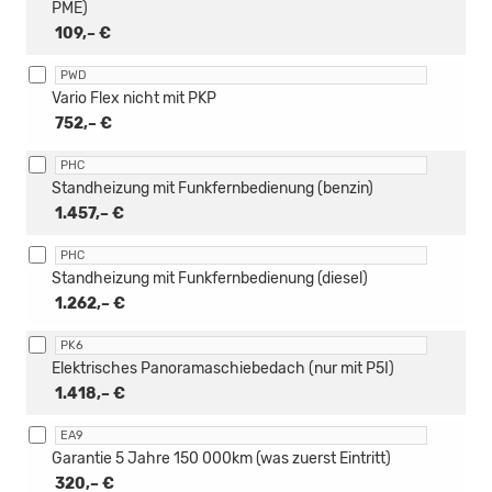
PME)
109,– €
PWD
Vario Flex nicht mit PKP
752,– €
PHC
Standheizung mit Funkfernbedienung (benzin)
1.457,– €
PHC
Standheizung mit Funkfernbedienung (diesel)
1.262,– €
PK6
Elektrisches Panoramaschiebedach (nur mit P5I)
1.418,– €
EA9
Garantie 5 Jahre 150 000km (was zuerst Eintritt)
320,– €