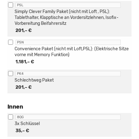
P5L
Simply Clever Family Paket (nicht mit Loft , P5L):
Tablethalter, Klapptische an Vordersitzlehnen, Isofix-
Vorbereitung Beifahrersitz
201,– €
P5N
Convenience Paket (nicht mit Loft,P5L): (Elektrische Sitze
vorne mit Memory Funktion)
1.181,– €
PK4
Schlechtweg Paket
201,– €
Innen
8QG
3x Schlüssel
35,– €