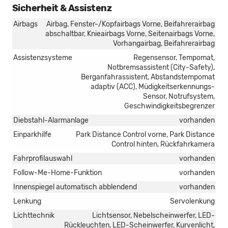
Sicherheit & Assistenz
Airbags
Airbag, Fenster-/Kopfairbags Vorne, Beifahrerairbag
abschaltbar, Knieairbags Vorne, Seitenairbags Vorne,
Vorhangairbag, Beifahrerairbag
Assistenzsysteme
Regensensor, Tempomat,
Notbremsassistent (City-Safety),
Berganfahrassistent, Abstandstempomat
adaptiv (ACC), Müdigkeitserkennungs-
Sensor, Notrufsystem,
Geschwindigkeitsbegrenzer
Diebstahl-Alarmanlage
vorhanden
Einparkhilfe
Park Distance Control vorne, Park Distance
Control hinten, Rückfahrkamera
Fahrprofilauswahl
vorhanden
Follow-Me-Home-Funktion
vorhanden
Innenspiegel automatisch abblendend
vorhanden
Lenkung
Servolenkung
Lichttechnik
Lichtsensor, Nebelscheinwerfer, LED-
Rückleuchten, LED-Scheinwerfer, Kurvenlicht,