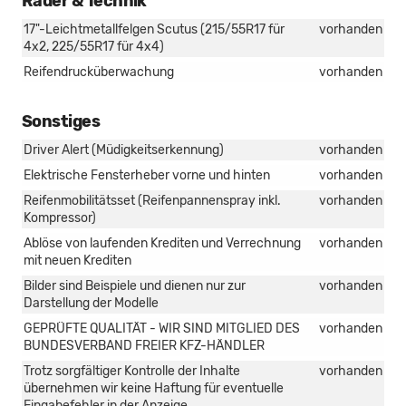
Räder & Technik
17"-Leichtmetallfelgen Scutus (215/55R17 für
vorhanden
4x2, 225/55R17 für 4x4)
Reifendrucküberwachung
vorhanden
Sonstiges
Driver Alert (Müdigkeitserkennung)
vorhanden
Elektrische Fensterheber vorne und hinten
vorhanden
Reifenmobilitätsset (Reifenpannenspray inkl.
vorhanden
Kompressor)
Ablöse von laufenden Krediten und Verrechnung
vorhanden
mit neuen Krediten
Bilder sind Beispiele und dienen nur zur
vorhanden
Darstellung der Modelle
GEPRÜFTE QUALITÄT - WIR SIND MITGLIED DES
vorhanden
BUNDESVERBAND FREIER KFZ-HÄNDLER
Trotz sorgfältiger Kontrolle der Inhalte
vorhanden
übernehmen wir keine Haftung für eventuelle
Eingabefehler in der Anzeige