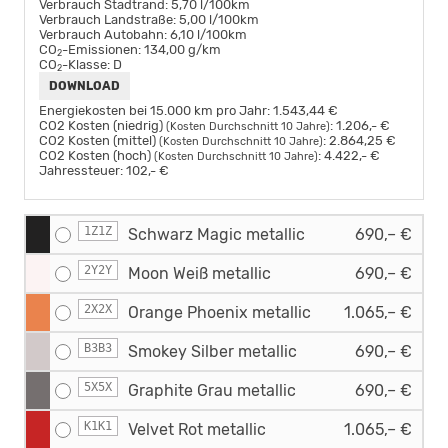
Verbrauch Stadtrand:
5,70 l/100km
Verbrauch Landstraße:
5,00 l/100km
Verbrauch Autobahn:
6,10 l/100km
CO
-Emissionen:
134,00 g/km
2
CO
-Klasse:
D
2
DOWNLOAD
Energiekosten bei 15.000 km pro Jahr:
1.543,44 €
CO2 Kosten (niedrig)
:
1.206,- €
(Kosten Durchschnitt 10 Jahre)
CO2 Kosten (mittel)
:
2.864,25 €
(Kosten Durchschnitt 10 Jahre)
CO2 Kosten (hoch)
:
4.422,- €
(Kosten Durchschnitt 10 Jahre)
Jahressteuer:
102,- €
1Z1Z
Schwarz Magic metallic
690,– €
2Y2Y
Moon Weiß metallic
690,– €
2X2X
Orange Phoenix metallic
1.065,– €
B3B3
Smokey Silber metallic
690,– €
5X5X
Graphite Grau metallic
690,– €
K1K1
Velvet Rot metallic
1.065,– €