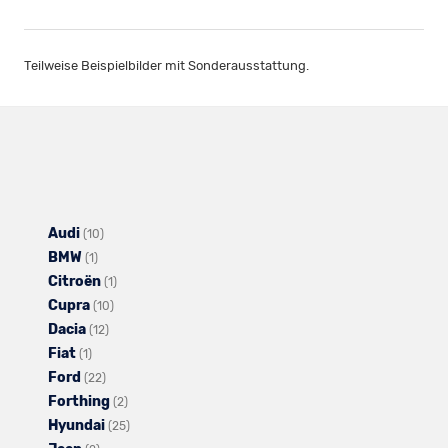
Teilweise Beispielbilder mit Sonderausstattung.
Audi
Alle
(10)
BMW
Alle
Fahrzeuge
(1)
Citroën
Fahrzeuge
von
Alle
(1)
Cupra
von
Audi
Alle
Fahrzeuge
(10)
Dacia
BMW
anzeigen
Alle
Fahrzeuge
von
(12)
Fiat
Alle
anzeigen
Fahrzeuge
von
Citroën
(1)
Ford
Fahrzeuge
Alle
von
Cupra
anzeigen
(22)
Forthing
von
Fahrzeuge
Dacia
anzeigen
Alle
(2)
Hyundai
Fiat
von
anzeigen
Fahrzeuge
Alle
(25)