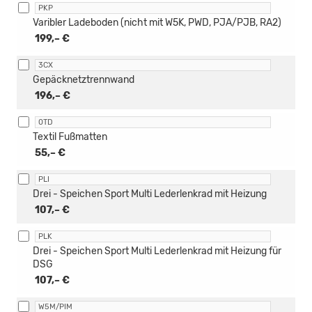
PKP
Varibler Ladeboden (nicht mit W5K, PWD, PJA/PJB, RA2)
199,– €
3CX
Gepäcknetztrennwand
196,– €
0TD
Textil Fußmatten
55,– €
PLI
Drei - Speichen Sport Multi Lederlenkrad mit Heizung
107,– €
PLK
Drei - Speichen Sport Multi Lederlenkrad mit Heizung für
DSG
107,– €
W5M/PIM