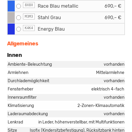
8X8X
Race Blau metallic
690,– €
M3M3
Stahl Grau
690,– €
K4K4
Energy Blau
Allgemeines
Innen
Ambiente-Beleuchtung
vorhanden
Armlehnen
Mittelarmlehne
Durchlademöglichkeit
vorhanden
Fensterheber
elektrisch 4-fach
Innenraumfilter
vorhanden
Klimatisierung
2-Zonen-Klimaautomatik
Laderaumabdeckung
vorhanden
Lenkrad
in Leder, höhenverstellbar, mit Multifunktionen
Sitze
Isofix (Kindersitzbefestigung), Rücksitzbank hinten