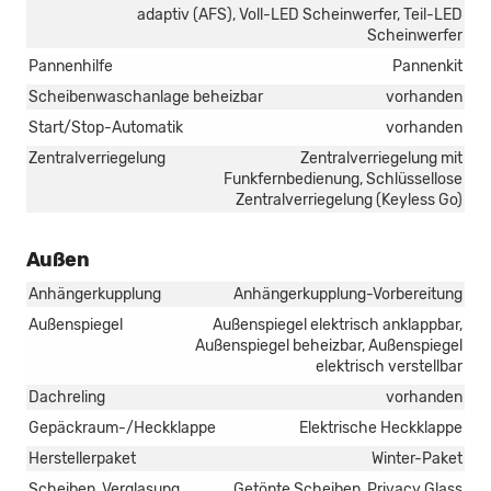
adaptiv (AFS), Voll-LED Scheinwerfer, Teil-LED
Scheinwerfer
Pannenhilfe
Pannenkit
Scheibenwaschanlage beheizbar
vorhanden
Start/Stop-Automatik
vorhanden
Zentralverriegelung
Zentralverriegelung mit
Funkfernbedienung, Schlüssellose
Zentralverriegelung (Keyless Go)
Außen
Anhängerkupplung
Anhängerkupplung-Vorbereitung
Außenspiegel
Außenspiegel elektrisch anklappbar,
Außenspiegel beheizbar, Außenspiegel
elektrisch verstellbar
Dachreling
vorhanden
Gepäckraum-/Heckklappe
Elektrische Heckklappe
Herstellerpaket
Winter-Paket
Scheiben, Verglasung
Getönte Scheiben, Privacy Glass