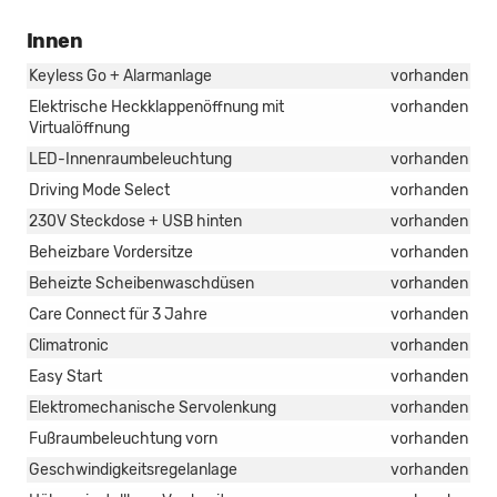
Innen
Keyless Go + Alarmanlage
vorhanden
Elektrische Heckklappenöffnung mit
vorhanden
Virtualöffnung
LED-Innenraumbeleuchtung
vorhanden
Driving Mode Select
vorhanden
230V Steckdose + USB hinten
vorhanden
Beheizbare Vordersitze
vorhanden
Beheizte Scheibenwaschdüsen
vorhanden
Care Connect für 3 Jahre
vorhanden
Climatronic
vorhanden
Easy Start
vorhanden
Elektromechanische Servolenkung
vorhanden
Fußraumbeleuchtung vorn
vorhanden
Geschwindigkeitsregelanlage
vorhanden