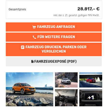
28.817,– €
Gesamtpreis
inkl. der z. Zt. gesetzl. gültigen 19% MwSt.
FAHRZEUG ANFRAGEN
FÜR WEITERE FRAGEN
FAHRZEUG DRUCKEN, PARKEN ODER
VERGLEICHEN
FAHRZEUGEXPOSÉ (PDF)
+1