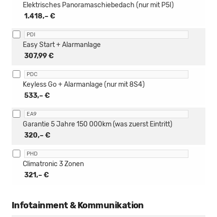
Elektrisches Panoramaschiebedach (nur mit P5I)
1.418,– €
PDI
Easy Start + Alarmanlage
307,99 €
PDC
Keyless Go + Alarmanlage (nur mit 8S4)
533,– €
EA9
Garantie 5 Jahre 150 000km (was zuerst Eintritt)
320,– €
PHD
Climatronic 3 Zonen
321,– €
Infotainment & Kommunikation