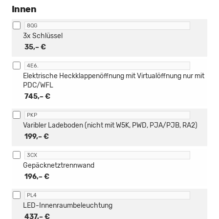
Innen
8QG
3x Schlüssel
35,– €
4E6.
Elektrische Heckklappenöffnung mit Virtualöffnung nur mit
PDC/WFL
745,– €
PKP
Varibler Ladeboden (nicht mit W5K, PWD, PJA/PJB, RA2)
199,– €
3CX
Gepäcknetztrennwand
196,– €
PL4
LED-Innenraumbeleuchtung
437,– €