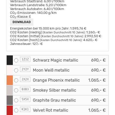
Verbrauch Stadtrand:
6,00 l/100km
Verbrauch Landstraße:
5,20 l/100km
Verbrauch Autobahn:
6,40 l/100km
CO
-Emissionen:
140,00 g/km
2
CO
-Klasse:
E
2
DOWNLOAD
Energiekosten bei 15.000 km pro Jahr:
1.595,76 €
CO2 Kosten (niedrig)
:
1.260,- €
(Kosten Durchschnitt 10 Jahre)
CO2 Kosten (mittel)
:
2.992,50 €
(Kosten Durchschnitt 10 Jahre)
CO2 Kosten (hoch)
:
4.620,- €
(Kosten Durchschnitt 10 Jahre)
Jahressteuer:
127,- €
1Z1Z
Schwarz Magic metallic
690,– €
2Y2Y
Moon Weiß metallic
690,– €
2X2X
Orange Phoenix metallic
1.065,– €
B3B3
Smokey Silber metallic
690,– €
5X5X
Graphite Grau metallic
690,– €
K1K1
Velvet Rot metallic
1.065,– €