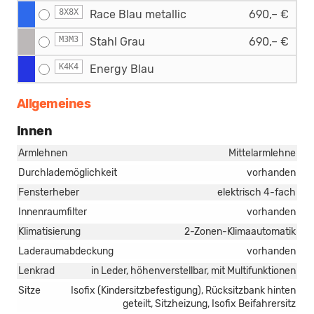
8X8X
Race Blau metallic
690,– €
M3M3
Stahl Grau
690,– €
K4K4
Energy Blau
Allgemeines
Innen
Armlehnen
Mittelarmlehne
Durchlademöglichkeit
vorhanden
Fensterheber
elektrisch 4-fach
Innenraumfilter
vorhanden
Klimatisierung
2-Zonen-Klimaautomatik
Laderaumabdeckung
vorhanden
Lenkrad
in Leder, höhenverstellbar, mit Multifunktionen
Sitze
Isofix (Kindersitzbefestigung), Rücksitzbank hinten
geteilt, Sitzheizung, Isofix Beifahrersitz