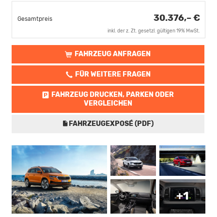
30.376,– €
Gesamtpreis
inkl. der z. Zt. gesetzl. gültigen 19% MwSt.
FAHRZEUG ANFRAGEN
FÜR WEITERE FRAGEN
FAHRZEUG DRUCKEN, PARKEN ODER
VERGLEICHEN
FAHRZEUGEXPOSÉ (PDF)
+1