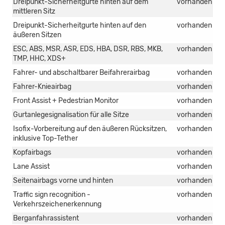
Dreipunkt-Sicherheitgurte hinten auf dem
vorhanden
mittleren Sitz
Dreipunkt-Sicherheitgurte hinten auf den
vorhanden
äußeren Sitzen
ESC, ABS, MSR, ASR, EDS, HBA, DSR, RBS, MKB,
vorhanden
TMP, HHC, XDS+
Fahrer- und abschaltbarer Beifahrerairbag
vorhanden
Fahrer-Knieairbag
vorhanden
Front Assist + Pedestrian Monitor
vorhanden
Gurtanlegesignalisation für alle Sitze
vorhanden
Isofix-Vorbereitung auf den äußeren Rücksitzen,
vorhanden
inklusive Top-Tether
Kopfairbags
vorhanden
Lane Assist
vorhanden
Seitenairbags vorne und hinten
vorhanden
Traffic sign recognition -
vorhanden
Verkehrszeichenerkennung
Berganfahrassistent
vorhanden