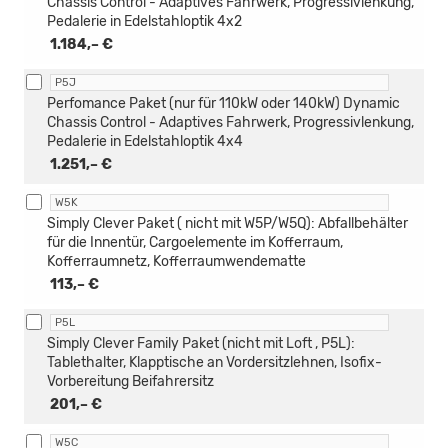
Chassis Control - Adaptives Fahrwerk, Progressivlenkung,
Pedalerie in Edelstahloptik 4x2
1.184,– €
P5J
Perfomance Paket (nur für 110kW oder 140kW) Dynamic
Chassis Control - Adaptives Fahrwerk, Progressivlenkung,
Pedalerie in Edelstahloptik 4x4
1.251,– €
W5K
Simply Clever Paket ( nicht mit W5P/W5Q): Abfallbehälter
für die Innentür, Cargoelemente im Kofferraum,
Kofferraumnetz, Kofferraumwendematte
113,– €
P5L
Simply Clever Family Paket (nicht mit Loft , P5L):
Tablethalter, Klapptische an Vordersitzlehnen, Isofix-
Vorbereitung Beifahrersitz
201,– €
W5C