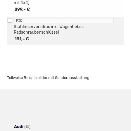
mit 4x4)
299,– €
PJD
Stahlreservenotrad inkl. Wagenheber,
Radschraubenschlüssel
191,– €
Teilweise Beispielbilder mit Sonderausstattung.
Audi
Alle
(10)