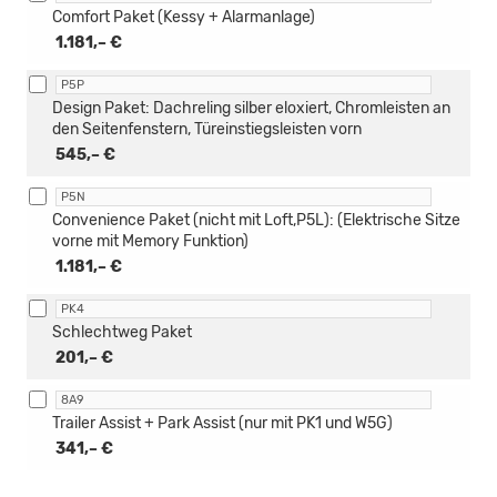
Comfort Paket (Kessy + Alarmanlage)
1.181,– €
P5P
Design Paket: Dachreling silber eloxiert, Chromleisten an
den Seitenfenstern, Türeinstiegsleisten vorn
545,– €
P5N
Convenience Paket (nicht mit Loft,P5L): (Elektrische Sitze
vorne mit Memory Funktion)
1.181,– €
PK4
Schlechtweg Paket
201,– €
8A9
Trailer Assist + Park Assist (nur mit PK1 und W5G)
341,– €