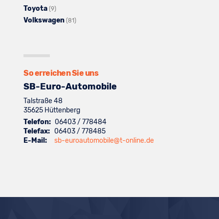
Toyota
Seat
Fahrzeuge
Alle
anzeigen
von
(9)
Volkswagen
anzeigen
von
Fahrzeuge
Skoda
Alle
(81)
Suzuki
von
anzeigen
Fahrzeuge
anzeigen
Toyota
von
anzeigen
Volkswagen
anzeigen
So erreichen Sie uns
SB-Euro-Automobile
Talstraße 48
35625
Hüttenberg
Telefon:
06403 / 778484
Telefax:
06403 / 778485
E-Mail:
sb-euroautomobile@t-online.de