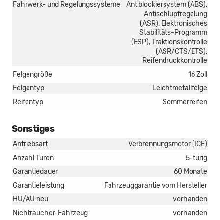
Fahrwerk- und Regelungssysteme
Antiblockiersystem (ABS),
Antischlupfregelung
(ASR), Elektronisches
Stabilitäts-Programm
(ESP), Traktionskontrolle
(ASR/CTS/ETS),
Reifendruckkontrolle
Felgengröße
16 Zoll
Felgentyp
Leichtmetallfelge
Reifentyp
Sommerreifen
Sonstiges
Antriebsart
Verbrennungsmotor (ICE)
Anzahl Türen
5-türig
Garantiedauer
60 Monate
Garantieleistung
Fahrzeuggarantie vom Hersteller
HU/AU neu
vorhanden
Nichtraucher-Fahrzeug
vorhanden