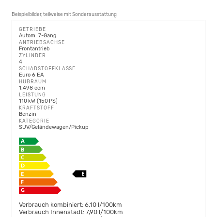
Beispielbilder, teilweise mit Sonderausstattung
GETRIEBE
Autom. 7-Gang
ANTRIEBSACHSE
Frontantrieb
ZYLINDER
4
SCHADSTOFFKLASSE
Euro 6 EA
HUBRAUM
1.498 ccm
LEISTUNG
110 kW (150 PS)
KRAFTSTOFF
Benzin
KATEGORIE
SUV/Geländewagen/Pickup
Verbrauch kombiniert:
6,10 l/100km
Verbrauch Innenstadt:
7,90 l/100km