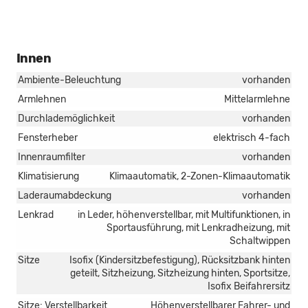
Innen
Ambiente-Beleuchtung
vorhanden
Armlehnen
Mittelarmlehne
Durchlademöglichkeit
vorhanden
Fensterheber
elektrisch 4-fach
Innenraumfilter
vorhanden
Klimatisierung
Klimaautomatik, 2-Zonen-Klimaautomatik
Laderaumabdeckung
vorhanden
Lenkrad
in Leder, höhenverstellbar, mit Multifunktionen, in
Sportausführung, mit Lenkradheizung, mit
Schaltwippen
Sitze
Isofix (Kindersitzbefestigung), Rücksitzbank hinten
geteilt, Sitzheizung, Sitzheizung hinten, Sportsitze,
Isofix Beifahrersitz
Sitze: Verstellbarkeit
Höhenverstellbarer Fahrer- und