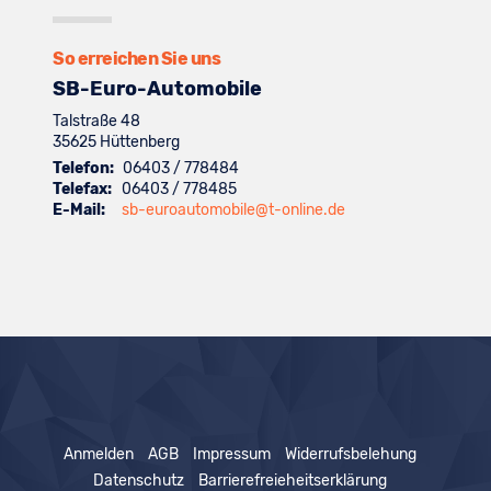
anzeigen
Volkswagen
anzeigen
So erreichen Sie uns
SB-Euro-Automobile
Talstraße 48
35625
Hüttenberg
Telefon:
06403 / 778484
Telefax:
06403 / 778485
E-Mail:
sb-euroautomobile@t-online.de
Anmelden
AGB
Impressum
Widerrufsbelehung
Datenschutz
Barrierefreieheitserklärung