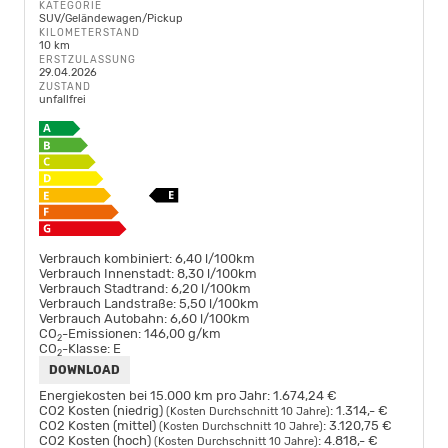
KATEGORIE
SUV/Geländewagen/Pickup
KILOMETERSTAND
10 km
ERSTZULASSUNG
29.04.2026
ZUSTAND
unfallfrei
Verbrauch kombiniert:
6,40 l/100km
Verbrauch Innenstadt:
8,30 l/100km
Verbrauch Stadtrand:
6,20 l/100km
Verbrauch Landstraße:
5,50 l/100km
Verbrauch Autobahn:
6,60 l/100km
CO
-Emissionen:
146,00 g/km
2
CO
-Klasse:
E
2
DOWNLOAD
Energiekosten bei 15.000 km pro Jahr:
1.674,24 €
CO2 Kosten (niedrig)
:
1.314,- €
(Kosten Durchschnitt 10 Jahre)
CO2 Kosten (mittel)
:
3.120,75 €
(Kosten Durchschnitt 10 Jahre)
CO2 Kosten (hoch)
:
4.818,- €
(Kosten Durchschnitt 10 Jahre)