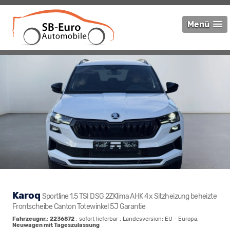
Menü
Karoq
Sportline 1,5 TSI DSG 2ZKlima AHK 4x Sitzheizung beheizte
Frontscheibe Canton Totewinkel 5J Garantie
Fahrzeugnr.
:
2236872
,
sofort lieferbar
, Landesversion: EU - Europa,
Neuwagen mit Tageszulassung