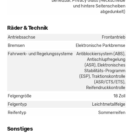
beheizbar, Privacy Glass (Heckscheibe
und hintere Seitenscheiben
abgedunkelt)
Räder & Technik
Antriebsachse
Frontantrieb
Bremsen
Elektronische Parkbremse
Fahrwerk- und Regelungssysteme
Antiblockiersystem (ABS),
Antischlupfregelung
(ASR), Elektronisches
Stabilitäts-Programm
(ESP), Traktionskontrolle
(ASR/CTS/ETS),
Reifendruckkontrolle
Felgengröße
18 Zoll
Felgentyp
Leichtmetallfelge
Reifentyp
Sommerreifen
Sonstiges