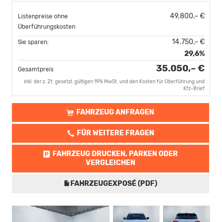
49.800,– €
Listenpreise ohne
Überführungskosten
14.750,– €
Sie sparen:
29,6%
35.050,– €
Gesamtpreis
inkl. der z. Zt. gesetzl. gültigen 19% MwSt. und den Kosten für Überführung und
Kfz-Brief
FAHRZEUG ANFRAGEN
FÜR WEITERE FRAGEN
FAHRZEUG DRUCKEN, PARKEN ODER
VERGLEICHEN
FAHRZEUGEXPOSÉ (PDF)