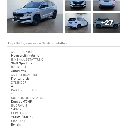
+27
Beispielbilder, teilweise mit Sonderausstattung
AUSSENFARBE
Moon Weiß metallic
INNENAUSSTATTUNG
Stoff Sportline
GETRIEBE
Automatik
ANTRIEBSACHSE
Frontantrieb
ZYLINDER
4
PARTIKELFILTER
1
SCHADSTOFFKLASSE
Euro 6d-TEMP
HUBRAUM
1.498 ccm
LEISTUNG
110 kW (150 PS)
KRAFTSTOFF
Benzin