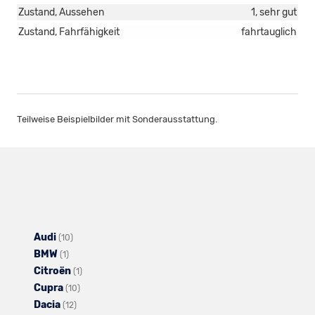
Zustand, Aussehen
1, sehr gut
Zustand, Fahrfähigkeit
fahrtauglich
Teilweise Beispielbilder mit Sonderausstattung.
Audi
Alle
(10)
BMW
Alle
Fahrzeuge
(1)
Citroën
Fahrzeuge
von
Alle
(1)
Cupra
von
Audi
Alle
Fahrzeuge
(10)
Dacia
BMW
anzeigen
Alle
Fahrzeuge
von
(12)