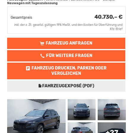
Neuwagen mit Tageszulassung
40.730,– €
Gesamtpreis
inkl. der z. Zt. gesetzl. gültigen 19% MwSt. und den Kosten für Überführung und
Kfz-Brief
FAHRZEUG ANFRAGEN
FÜR WEITERE FRAGEN
FAHRZEUG DRUCKEN, PARKEN ODER
VERGLEICHEN
FAHRZEUGEXPOSÉ (PDF)
+27