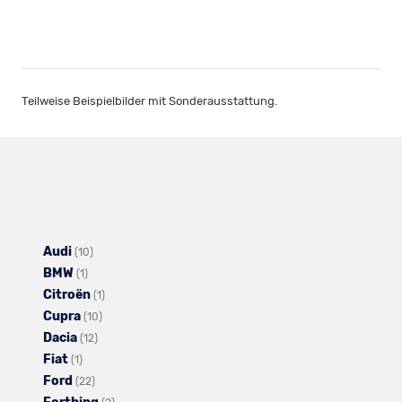
Teilweise Beispielbilder mit Sonderausstattung.
Audi
Alle
(10)
BMW
Alle
Fahrzeuge
(1)
Citroën
Fahrzeuge
von
Alle
(1)
Cupra
von
Audi
Alle
Fahrzeuge
(10)
Dacia
BMW
anzeigen
Alle
Fahrzeuge
von
(12)
Fiat
Alle
anzeigen
Fahrzeuge
von
Citroën
(1)
Ford
Fahrzeuge
Alle
von
Cupra
anzeigen
(22)