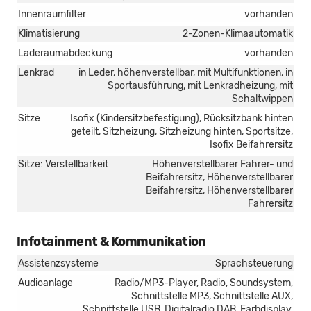
Innenraumfilter
vorhanden
Klimatisierung
2-Zonen-Klimaautomatik
Laderaumabdeckung
vorhanden
Lenkrad
in Leder, höhenverstellbar, mit Multifunktionen, in
Sportausführung, mit Lenkradheizung, mit
Schaltwippen
Sitze
Isofix (Kindersitzbefestigung), Rücksitzbank hinten
geteilt, Sitzheizung, Sitzheizung hinten, Sportsitze,
Isofix Beifahrersitz
Sitze: Verstellbarkeit
Höhenverstellbarer Fahrer- und
Beifahrersitz, Höhenverstellbarer
Beifahrersitz, Höhenverstellbarer
Fahrersitz
Infotainment & Kommunikation
Assistenzsysteme
Sprachsteuerung
Audioanlage
Radio/MP3-Player, Radio, Soundsystem,
Schnittstelle MP3, Schnittstelle AUX,
Schnittstelle USB, Digitalradio DAB, Farbdisplay,