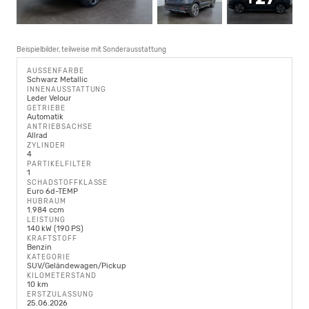
Beispielbilder, teilweise mit Sonderausstattung
AUSSENFARBE
Schwarz Metallic
INNENAUSSTATTUNG
Leder Velour
GETRIEBE
Automatik
ANTRIEBSACHSE
Allrad
ZYLINDER
4
PARTIKELFILTER
1
SCHADSTOFFKLASSE
Euro 6d-TEMP
HUBRAUM
1.984 ccm
LEISTUNG
140 kW (190 PS)
KRAFTSTOFF
Benzin
KATEGORIE
SUV/Geländewagen/Pickup
KILOMETERSTAND
10 km
ERSTZULASSUNG
25.06.2026