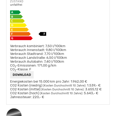
ZUSTAND
unfallfrei
Verbrauch kombiniert:
7,50 l/100km
Verbrauch Innenstadt:
9,80 l/100km
Verbrauch Stadtrand:
7,70 l/100km
Verbrauch Landstraße:
6,50 l/100km
Verbrauch Autobahn:
7,40 l/100km
CO
-Emissionen:
171,00 g/km
2
CO
-Klasse:
F
2
DOWNLOAD
Energiekosten bei 15.000 km pro Jahr:
1.962,00 €
CO2 Kosten (niedrig)
:
1.539,- €
(Kosten Durchschnitt 10 Jahre)
CO2 Kosten (mittel)
:
3.655,12 €
(Kosten Durchschnitt 10 Jahre)
CO2 Kosten (hoch)
:
5.643,- €
(Kosten Durchschnitt 10 Jahre)
Jahressteuer:
220,- €