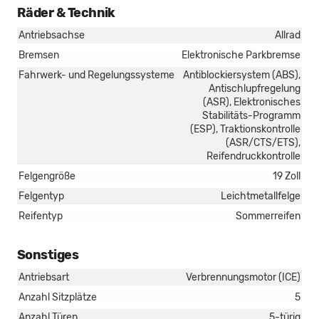
Räder & Technik
Antriebsachse
Allrad
Bremsen
Elektronische Parkbremse
Fahrwerk- und Regelungssysteme
Antiblockiersystem (ABS),
Antischlupfregelung
(ASR), Elektronisches
Stabilitäts-Programm
(ESP), Traktionskontrolle
(ASR/CTS/ETS),
Reifendruckkontrolle
Felgengröße
19 Zoll
Felgentyp
Leichtmetallfelge
Reifentyp
Sommerreifen
Sonstiges
Antriebsart
Verbrennungsmotor (ICE)
Anzahl Sitzplätze
5
Anzahl Türen
5-türig