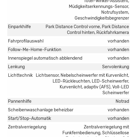
Toter-Winkel-Assistent,
Müdigkeitserkennungs-Sensor,
Notrufsystem,
Geschwindigkeitsbegrenzer
Einparkhilfe
Park Distance Control vorne, Park Distance
Control hinten, Rückfahrkamera
Fahrprofilauswahl
vorhanden
Follow-Me-Home-Funktion
vorhanden
Innenspiegel automatisch abblendend
vorhanden
Lenkung
Servolenkung
Lichttechnik
Lichtsensor, Nebelscheinwerfer mit Kurvenlicht,
LED-Rückleuchten, LED-Scheinwerfer,
Kurvenlicht, adaptiv (AFS), Voll-LED
Scheinwerfer
Pannenhilfe
Notrad
Scheibenwaschanlage beheizbar
vorhanden
Start/Stop-Automatik
vorhanden
Zentralverriegelung
Zentralverriegelung mit
Funkfernbedienung, Schlüssellose