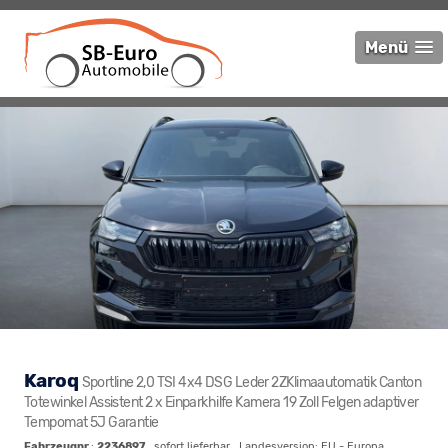
Menü
Karoq
Sportline 2,0 TSI 4x4 DSG Leder 2ZKlimaautomatik Canton
Totewinkel Assistent 2 x Einparkhilfe Kamera 19 Zoll Felgen adaptiver
Tempomat 5J Garantie
Fahrzeugnr.
:
2236897
,
sofort lieferbar
, Landesversion: EU - Europa,