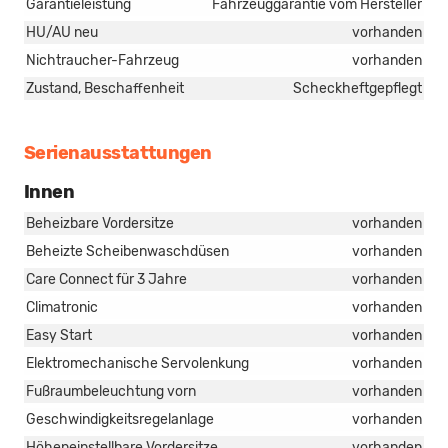
Garantieleistung
Fahrzeuggarantie vom Hersteller
HU/AU neu
vorhanden
Nichtraucher-Fahrzeug
vorhanden
Zustand, Beschaffenheit
Scheckheftgepflegt
Serienausstattungen
Innen
Beheizbare Vordersitze
vorhanden
Beheizte Scheibenwaschdüsen
vorhanden
Care Connect für 3 Jahre
vorhanden
Climatronic
vorhanden
Easy Start
vorhanden
Elektromechanische Servolenkung
vorhanden
Fußraumbeleuchtung vorn
vorhanden
Geschwindigkeitsregelanlage
vorhanden
Höheneinstellbare Vordersitze
vorhanden