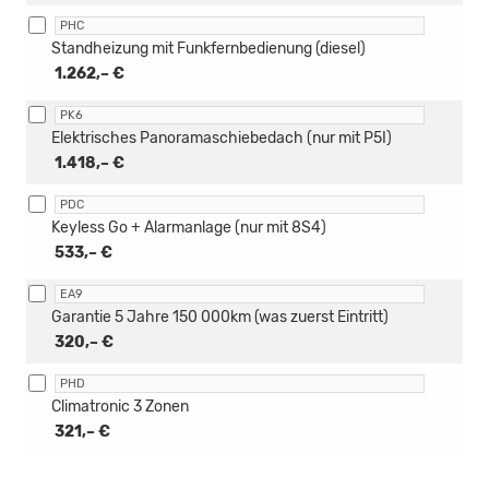
PHC
Standheizung mit Funkfernbedienung (diesel)
1.262,– €
PK6
Elektrisches Panoramaschiebedach (nur mit P5I)
1.418,– €
PDC
Keyless Go + Alarmanlage (nur mit 8S4)
533,– €
EA9
Garantie 5 Jahre 150 000km (was zuerst Eintritt)
320,– €
PHD
Climatronic 3 Zonen
321,– €