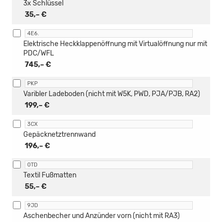
3x Schlüssel
35,– €
4E6.
Elektrische Heckklappenöffnung mit Virtualöffnung nur mit
PDC/WFL
745,– €
PKP
Varibler Ladeboden (nicht mit W5K, PWD, PJA/PJB, RA2)
199,– €
3CX
Gepäcknetztrennwand
196,– €
0TD
Textil Fußmatten
55,– €
9JD
Aschenbecher und Anzünder vorn (nicht mit RA3)