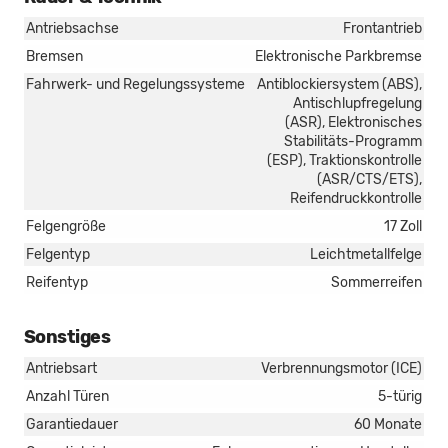
Antriebsachse
Frontantrieb
Bremsen
Elektronische Parkbremse
Fahrwerk- und Regelungssysteme
Antiblockiersystem (ABS),
Antischlupfregelung
(ASR), Elektronisches
Stabilitäts-Programm
(ESP), Traktionskontrolle
(ASR/CTS/ETS),
Reifendruckkontrolle
Felgengröße
17 Zoll
Felgentyp
Leichtmetallfelge
Reifentyp
Sommerreifen
Sonstiges
Antriebsart
Verbrennungsmotor (ICE)
Anzahl Türen
5-türig
Garantiedauer
60 Monate