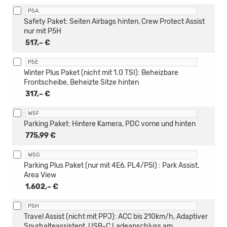
P5A
Safety Paket: Seiten Airbags hinten, Crew Protect Assist
nur mit P5H
517,– €
P5E
Winter Plus Paket (nicht mit 1.0 TSI): Beheizbare
Frontscheibe, Beheizte Sitze hinten
317,– €
W5F
Parking Paket: Hintere Kamera, PDC vorne und hinten
775,99 €
W5G
Parking Plus Paket (nur mit 4E6, PL4/P5I) : Park Assist,
Area View
1.602,– €
P5H
Travel Assist (nicht mit PPJ): ACC bis 210km/h, Adaptiver
Spurhalteassistent, USB-C Ladeanschluss am