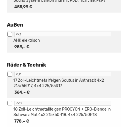
Sound System Canton (nur mit PJD, nicht mit PKP)
455,99 €
Außen
PK1
AHK elektrisch
989,– €
Räder & Technik
PU1
17 Zoll-Leichtmetallfelgen Scutus in Anthrazit 4x2
215/55R17, 4x4 225/55R17
364,– €
PV0
18 Zoll-Leichtmetallfelgen PROCYON + ERO-Blende in
Schwarz Mat 4x2 215/50R18, 4x4 225/50R18
778,– €