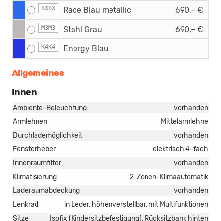
8X8X
Race Blau metallic
690,– €
M3M3
Stahl Grau
690,– €
K4K4
Energy Blau
Allgemeines
Innen
Ambiente-Beleuchtung
vorhanden
Armlehnen
Mittelarmlehne
Durchlademöglichkeit
vorhanden
Fensterheber
elektrisch 4-fach
Innenraumfilter
vorhanden
Klimatisierung
2-Zonen-Klimaautomatik
Laderaumabdeckung
vorhanden
Lenkrad
in Leder, höhenverstellbar, mit Multifunktionen
Sitze
Isofix (Kindersitzbefestigung), Rücksitzbank hinten