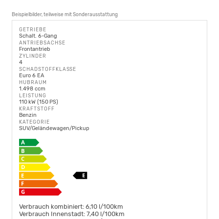
Beispielbilder, teilweise mit Sonderausstattung
GETRIEBE
Schalt. 6-Gang
ANTRIEBSACHSE
Frontantrieb
ZYLINDER
4
SCHADSTOFFKLASSE
Euro 6 EA
HUBRAUM
1.498 ccm
LEISTUNG
110 kW (150 PS)
KRAFTSTOFF
Benzin
KATEGORIE
SUV/Geländewagen/Pickup
Verbrauch kombiniert:
6,10 l/100km
Verbrauch Innenstadt:
7,40 l/100km