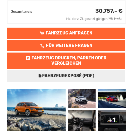
30.757,– €
Gesamtpreis
inkl. der z. Zt. gesetzl. gültigen 19% MwSt.
FAHRZEUG ANFRAGEN
FÜR WEITERE FRAGEN
FAHRZEUG DRUCKEN, PARKEN ODER
VERGLEICHEN
FAHRZEUGEXPOSÉ (PDF)
+1