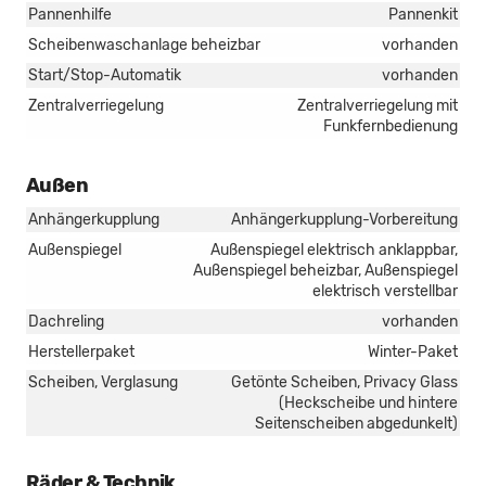
Pannenhilfe
Pannenkit
Scheibenwaschanlage beheizbar
vorhanden
Start/Stop-Automatik
vorhanden
Zentralverriegelung
Zentralverriegelung mit
Funkfernbedienung
Außen
Anhängerkupplung
Anhängerkupplung-Vorbereitung
Außenspiegel
Außenspiegel elektrisch anklappbar,
Außenspiegel beheizbar, Außenspiegel
elektrisch verstellbar
Dachreling
vorhanden
Herstellerpaket
Winter-Paket
Scheiben, Verglasung
Getönte Scheiben, Privacy Glass
(Heckscheibe und hintere
Seitenscheiben abgedunkelt)
Räder & Technik