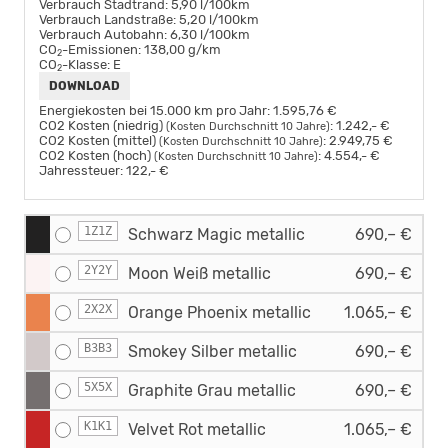
Verbrauch Stadtrand:
5,90 l/100km
Verbrauch Landstraße:
5,20 l/100km
Verbrauch Autobahn:
6,30 l/100km
CO
-Emissionen:
138,00 g/km
2
CO
-Klasse:
E
2
DOWNLOAD
Energiekosten bei 15.000 km pro Jahr:
1.595,76 €
CO2 Kosten (niedrig)
:
1.242,- €
(Kosten Durchschnitt 10 Jahre)
CO2 Kosten (mittel)
:
2.949,75 €
(Kosten Durchschnitt 10 Jahre)
CO2 Kosten (hoch)
:
4.554,- €
(Kosten Durchschnitt 10 Jahre)
Jahressteuer:
122,- €
1Z1Z
Schwarz Magic metallic
690,– €
2Y2Y
Moon Weiß metallic
690,– €
2X2X
Orange Phoenix metallic
1.065,– €
B3B3
Smokey Silber metallic
690,– €
5X5X
Graphite Grau metallic
690,– €
K1K1
Velvet Rot metallic
1.065,– €