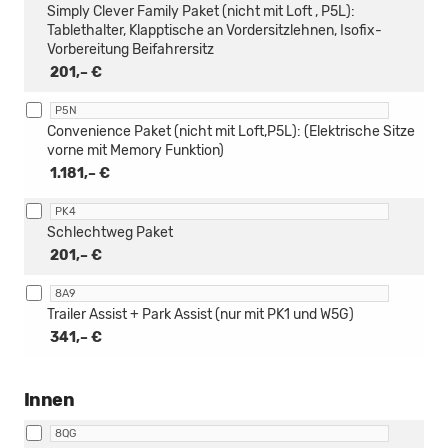
Simply Clever Family Paket (nicht mit Loft , P5L):
Tablethalter, Klapptische an Vordersitzlehnen, Isofix-
Vorbereitung Beifahrersitz
201,– €
P5N
Convenience Paket (nicht mit Loft,P5L): (Elektrische Sitze
vorne mit Memory Funktion)
1.181,– €
PK4
Schlechtweg Paket
201,– €
8A9
Trailer Assist + Park Assist (nur mit PK1 und W5G)
341,– €
Innen
8QG