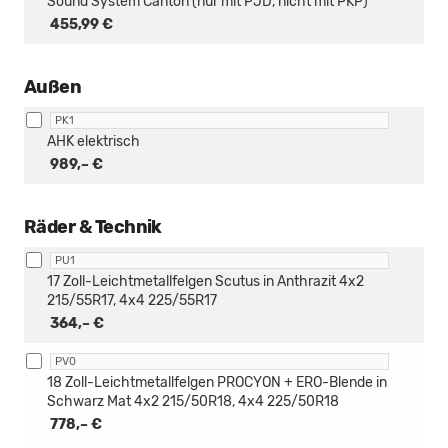
Sound System Canton (nur mit PJD, nicht mit PKP)
455,99 €
Außen
PK1
AHK elektrisch
989,– €
Räder & Technik
PU1
17 Zoll-Leichtmetallfelgen Scutus in Anthrazit 4x2
215/55R17, 4x4 225/55R17
364,– €
PV0
18 Zoll-Leichtmetallfelgen PROCYON + ERO-Blende in
Schwarz Mat 4x2 215/50R18, 4x4 225/50R18
778,– €