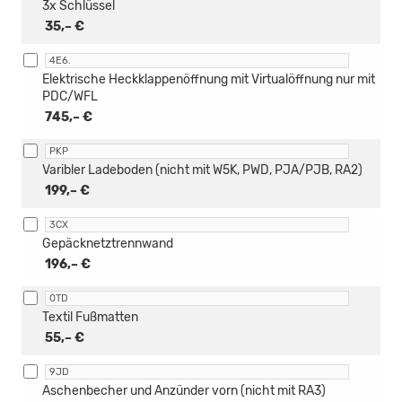
3x Schlüssel
35,– €
4E6.
Elektrische Heckklappenöffnung mit Virtualöffnung nur mit
PDC/WFL
745,– €
PKP
Varibler Ladeboden (nicht mit W5K, PWD, PJA/PJB, RA2)
199,– €
3CX
Gepäcknetztrennwand
196,– €
0TD
Textil Fußmatten
55,– €
9JD
Aschenbecher und Anzünder vorn (nicht mit RA3)