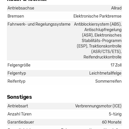
Antriebsachse
Allrad
Bremsen
Elektronische Parkbremse
Fahrwerk- und Regelungssysteme
Antiblockiersystem (ABS),
Antischlupfregelung
(ASR), Elektronisches
Stabilitäts-Programm
(ESP), Traktionskontrolle
(ASR/CTS/ETS),
Reifendruckkontrolle
Felgengröße
17 Zoll
Felgentyp
Leichtmetallfelge
Reifentyp
Sommerreifen
Sonstiges
Antriebsart
Verbrennungsmotor (ICE)
Anzahl Türen
5-türig
Garantiedauer
60 Monate