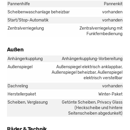
Pannenhilfe
Pannenkit
Scheibenwaschanlage beheizbar
vorhanden
Start/Stop-Automatik
vorhanden
Zentralverriegelung
Zentralverriegelung mit
Funkfernbedienung
Außen
Anhängerkupplung
Anhängerkupplung-Vorbereitung
Außenspiegel
Außenspiegel elektrisch anklappbar,
Außenspiegel beheizbar, Außenspiegel
elektrisch verstellbar
Dachreling
vorhanden
Herstellerpaket
Winter-Paket
Scheiben, Verglasung
Getönte Scheiben, Privacy Glass
(Heckscheibe und hintere
Seitenscheiben abgedunkelt)
Räder & Technik