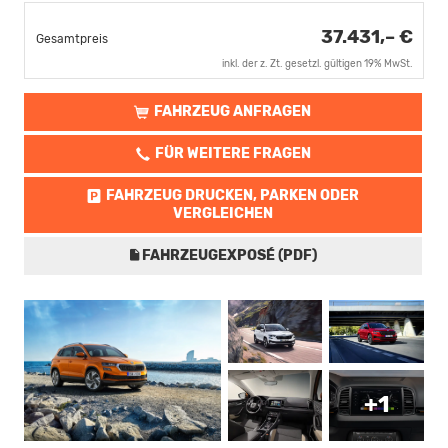
37.431,– €
Gesamtpreis
inkl. der z. Zt. gesetzl. gültigen 19% MwSt.
FAHRZEUG ANFRAGEN
FÜR WEITERE FRAGEN
FAHRZEUG DRUCKEN, PARKEN ODER
VERGLEICHEN
FAHRZEUGEXPOSÉ (PDF)
+1