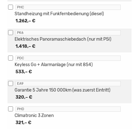
PHC
Standheizung mit Funkfernbedienung (diesel)
1.262,– €
PK6
Elektrisches Panoramaschiebedach (nur mit P5I)
1.418,– €
PDC
Keyless Go + Alarmanlage (nur mit 8S4)
533,– €
EA9
Garantie 5 Jahre 150 000km (was zuerst Eintritt)
320,– €
PHD
Climatronic 3 Zonen
321,– €