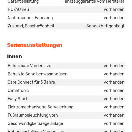
Garantieleistung
Fahrzeuggarantie vom Hersteller
HU/AU neu
vorhanden
Nichtraucher-Fahrzeug
vorhanden
Zustand, Beschaffenheit
Scheckheftgepflegt
Serienausstattungen
Innen
Beheizbare Vordersitze
vorhanden
Beheizte Scheibenwaschdüsen
vorhanden
Care Connect für 3 Jahre
vorhanden
Climatronic
vorhanden
Easy Start
vorhanden
Elektromechanische Servolenkung
vorhanden
Fußraumbeleuchtung vorn
vorhanden
Geschwindigkeitsregelanlage
vorhanden
Höheneinstellbare Vordersitze
vorhanden