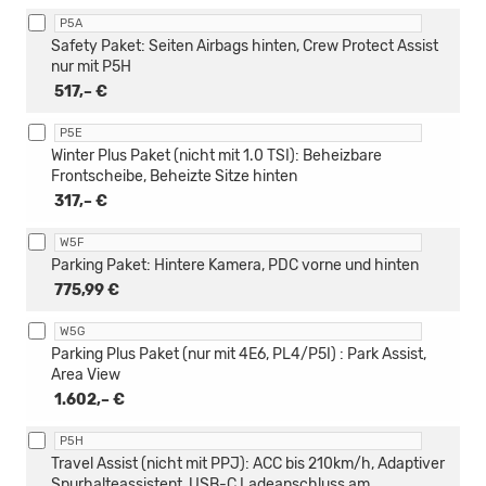
P5A
Safety Paket: Seiten Airbags hinten, Crew Protect Assist
nur mit P5H
517,– €
P5E
Winter Plus Paket (nicht mit 1.0 TSI): Beheizbare
Frontscheibe, Beheizte Sitze hinten
317,– €
W5F
Parking Paket: Hintere Kamera, PDC vorne und hinten
775,99 €
W5G
Parking Plus Paket (nur mit 4E6, PL4/P5I) : Park Assist,
Area View
1.602,– €
P5H
Travel Assist (nicht mit PPJ): ACC bis 210km/h, Adaptiver
Spurhalteassistent, USB-C Ladeanschluss am