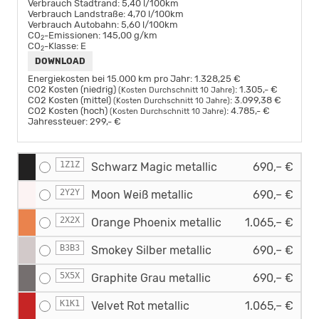
Verbrauch Stadtrand:
5,40 l/100km
Verbrauch Landstraße:
4,70 l/100km
Verbrauch Autobahn:
5,60 l/100km
CO
-Emissionen:
145,00 g/km
2
CO
-Klasse:
E
2
DOWNLOAD
Energiekosten bei 15.000 km pro Jahr:
1.328,25 €
CO2 Kosten (niedrig)
:
1.305,- €
(Kosten Durchschnitt 10 Jahre)
CO2 Kosten (mittel)
:
3.099,38 €
(Kosten Durchschnitt 10 Jahre)
CO2 Kosten (hoch)
:
4.785,- €
(Kosten Durchschnitt 10 Jahre)
Jahressteuer:
299,- €
1Z1Z
Schwarz Magic metallic
690,– €
2Y2Y
Moon Weiß metallic
690,– €
2X2X
Orange Phoenix metallic
1.065,– €
B3B3
Smokey Silber metallic
690,– €
5X5X
Graphite Grau metallic
690,– €
K1K1
Velvet Rot metallic
1.065,– €