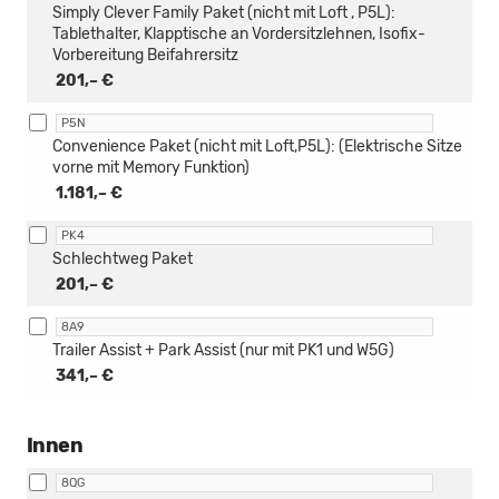
Simply Clever Family Paket (nicht mit Loft , P5L):
Tablethalter, Klapptische an Vordersitzlehnen, Isofix-
Vorbereitung Beifahrersitz
201,– €
P5N
Convenience Paket (nicht mit Loft,P5L): (Elektrische Sitze
vorne mit Memory Funktion)
1.181,– €
PK4
Schlechtweg Paket
201,– €
8A9
Trailer Assist + Park Assist (nur mit PK1 und W5G)
341,– €
Innen
8QG