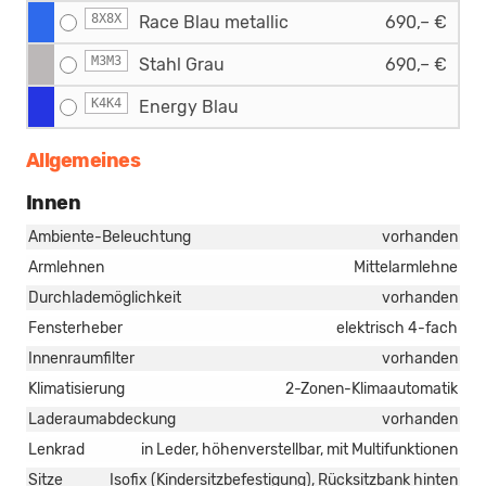
8X8X
Race Blau metallic
690,– €
M3M3
Stahl Grau
690,– €
K4K4
Energy Blau
Allgemeines
Innen
Ambiente-Beleuchtung
vorhanden
Armlehnen
Mittelarmlehne
Durchlademöglichkeit
vorhanden
Fensterheber
elektrisch 4-fach
Innenraumfilter
vorhanden
Klimatisierung
2-Zonen-Klimaautomatik
Laderaumabdeckung
vorhanden
Lenkrad
in Leder, höhenverstellbar, mit Multifunktionen
Sitze
Isofix (Kindersitzbefestigung), Rücksitzbank hinten