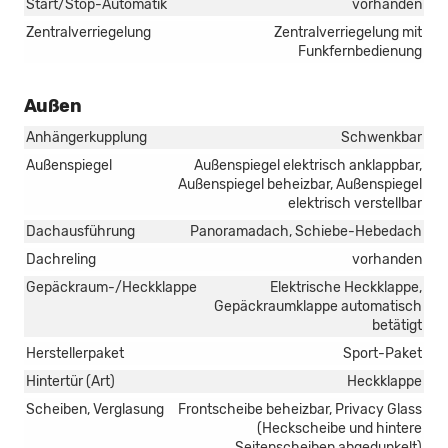
Start/Stop-Automatik
vorhanden
Zentralverriegelung
Zentralverriegelung mit
Funkfernbedienung
Außen
Anhängerkupplung
Schwenkbar
Außenspiegel
Außenspiegel elektrisch anklappbar,
Außenspiegel beheizbar, Außenspiegel
elektrisch verstellbar
Dachausführung
Panoramadach, Schiebe-Hebedach
Dachreling
vorhanden
Gepäckraum-/Heckklappe
Elektrische Heckklappe,
Gepäckraumklappe automatisch
betätigt
Herstellerpaket
Sport-Paket
Hintertür (Art)
Heckklappe
Scheiben, Verglasung
Frontscheibe beheizbar, Privacy Glass
(Heckscheibe und hintere
Seitenscheiben abgedunkelt)