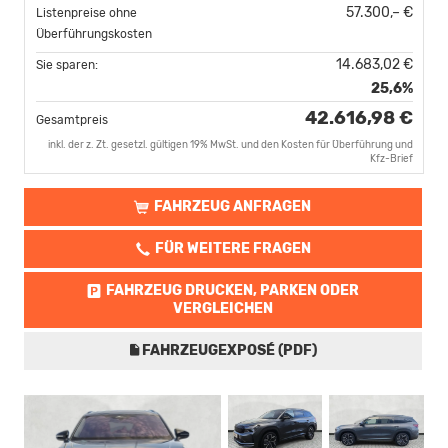
57.300,– €
Listenpreise ohne
Überführungskosten
14.683,02 €
Sie sparen:
25,6%
42.616,98 €
Gesamtpreis
inkl. der z. Zt. gesetzl. gültigen 19% MwSt. und den Kosten für Überführung und
Kfz-Brief
FAHRZEUG ANFRAGEN
FÜR WEITERE FRAGEN
FAHRZEUG DRUCKEN, PARKEN ODER
VERGLEICHEN
FAHRZEUGEXPOSÉ (PDF)