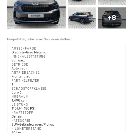
+8
Beispielbilder, teilweise mit Sonderausstattung
AUSSENFARBE
Graphite-Grau Metallic
INNENAUSSTATTUNG
Schwarz
GETRIEBE
Automatik
ANTRIEBSACHSE
Frontantrieb
PARTIKELFILTER
1
SCHADSTOFFKLASSE
Euro 6
HUBRAUM
1.498 ccm
LEISTUNG
110 kW (150 PS)
KRAFTSTOFF
Benzin
KATEGORIE
SUV/Geländewagen/Pickup
KILOMETERSTAND
20 km