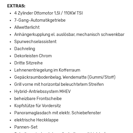
EXTRAS:
4 Zylinder Ottomotor 1,5l / 110KW TSI
7-Gang-Automatikgetriebe
Allwetterlicht
Anhängerkupplung el. auslösbar, mechanisch schwenkbar
Spurwechselassistent
Dachreling
Dekorleisten Chrom
Dritte Sitzreihe
Lehnenentriegelung im Kofferraum
Gepäckraumbodenbelag, Wendematte (Gummi/Stoff)
Grill vorne mit horizontal beleuchtetem Streifen
Hybrid-Antriebssystem MHEV
beheizbare Frontscheibe
Kopfstütze für Vordersitz
Panoramaglasdach mit elektr. Schiebefenster
elektrische Heckklappe
Pannen-Set