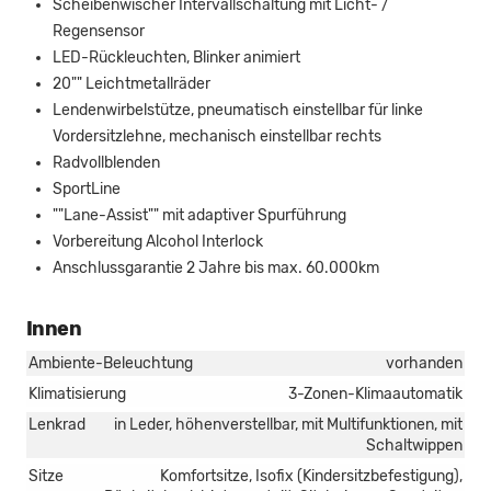
Scheibenwischer Intervallschaltung mit Licht- /
Regensensor
LED-Rückleuchten, Blinker animiert
20"" Leichtmetallräder
Lendenwirbelstütze, pneumatisch einstellbar für linke
Vordersitzlehne, mechanisch einstellbar rechts
Radvollblenden
SportLine
""Lane-Assist"" mit adaptiver Spurführung
Vorbereitung Alcohol Interlock
Anschlussgarantie 2 Jahre bis max. 60.000km
Innen
Ambiente-Beleuchtung
vorhanden
Klimatisierung
3-Zonen-Klimaautomatik
Lenkrad
in Leder, höhenverstellbar, mit Multifunktionen, mit
Schaltwippen
Sitze
Komfortsitze, Isofix (Kindersitzbefestigung),