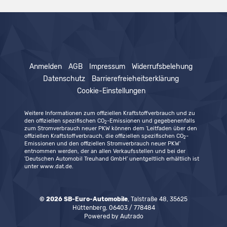
Anmelden
AGB
Impressum
Widerrufsbelehung
Datenschutz
Barrierefreieheitserklärung
Cookie-Einstellungen
Weitere Informationen zum offiziellen Kraftstoffverbrauch und zu
den offiziellen spezifischen CO
-Emissionen und gegebenenfalls
2
zum Stromverbrauch neuer PKW können dem 'Leitfaden über den
offiziellen Kraftstoffverbrauch, die offiziellen spezifischen CO
-
2
Emissionen und den offiziellen Stromverbrauch neuer PKW'
entnommen werden, der an allen Verkaufsstellen und bei der
'Deutschen Automobil Treuhand GmbH' unentgeltlich erhältlich ist
unter www.dat.de.
© 2026
SB-Euro-Automobile
,
Talstraße 48
,
35625
Hüttenberg,
06403 / 778484
Powered by Autrado