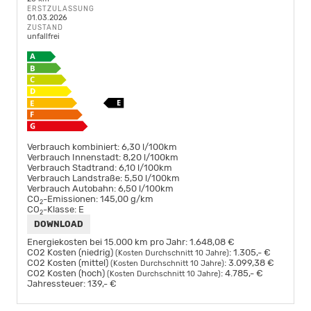
ERSTZULASSUNG
01.03.2026
ZUSTAND
unfallfrei
Verbrauch kombiniert:
6,30 l/100km
Verbrauch Innenstadt:
8,20 l/100km
Verbrauch Stadtrand:
6,10 l/100km
Verbrauch Landstraße:
5,50 l/100km
Verbrauch Autobahn:
6,50 l/100km
CO
-Emissionen:
145,00 g/km
2
CO
-Klasse:
E
2
DOWNLOAD
Energiekosten bei 15.000 km pro Jahr:
1.648,08 €
CO2 Kosten (niedrig)
:
1.305,- €
(Kosten Durchschnitt 10 Jahre)
CO2 Kosten (mittel)
:
3.099,38 €
(Kosten Durchschnitt 10 Jahre)
CO2 Kosten (hoch)
:
4.785,- €
(Kosten Durchschnitt 10 Jahre)
Jahressteuer:
139,- €