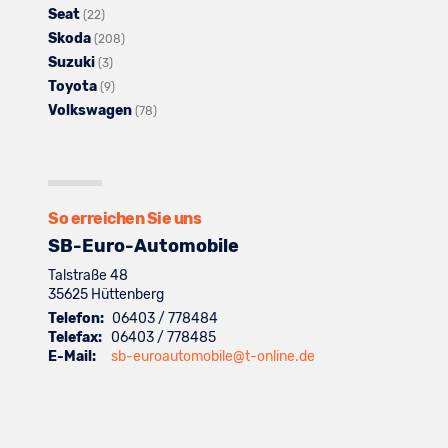
Seat
Opel
Alle
anzeigen
Fahrzeuge
von
(22)
Skoda
anzeigen
Fahrzeuge
von
Alle
Peugeot
(208)
Suzuki
von
Alle
Renault
Fahrzeuge
anzeigen
(3)
Toyota
Seat
Fahrzeuge
Alle
anzeigen
von
(9)
Volkswagen
anzeigen
von
Fahrzeuge
Skoda
Alle
(78)
Suzuki
von
anzeigen
Fahrzeuge
anzeigen
Toyota
von
anzeigen
Volkswagen
anzeigen
So erreichen Sie uns
SB-Euro-Automobile
Talstraße 48
35625
Hüttenberg
Telefon:
06403 / 778484
Telefax:
06403 / 778485
E-Mail:
sb-euroautomobile@t-online.de