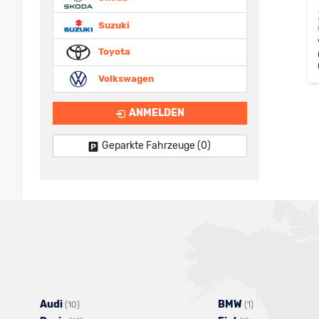
Suzuki
Toyota
Volkswagen
ANMELDEN
Geparkte Fahrzeuge (
0
)
Audi
Alle
BMW
Alle
(10)
(1)