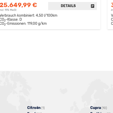
25.649,99 €
DETAILS
FAHRZEUG 
incl. 19% MwSt.
i
Verbrauch kombiniert:
4,50 l/100km
V
CO
-Klasse:
D
2
CO
-Emissionen:
119,00 g/km
2
Citroën
Alle
Cupra
Alle
(1)
(10)