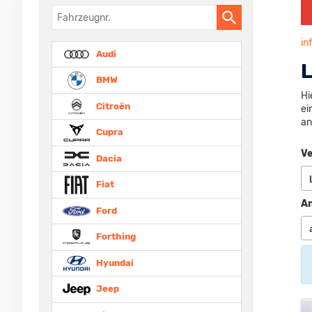
Fahrzeugnr.
in
Audi
BMW
Hi
Citroën
ei
an
Cupra
Ve
Dacia
Fiat
An
Ford
Forthing
Hyundai
Jeep