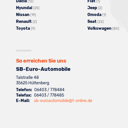
Dacia
Fahrzeuge
Alle
Fiat
Alle
Fahrzeuge
(12)
(1)
Hyundai
von
Fahrzeuge
Alle
Jeep
Fahrzeuge
von
Alle
(25)
(2)
Nissan
Audi
von
Alle
Fahrzeuge
Omoda
von
BMW
Fahrzeuge
Alle
(19)
(1)
Renault
anzeigen
Dacia
Fahrzeuge
Alle
von
Seat
Fiat
anzeigen
von
Alle
Fahrzeuge
(2)
(22)
Toyota
anzeigen
Alle
von
Fahrzeuge
Hyundai
Volkswagen
anzeigen
Jeep
Fahrzeuge
von
Alle
(9)
(80)
Fahrzeuge
Nissan
von
anzeigen
anzeigen
von
Omoda
Fahr
von
anzeigen
Renault
Seat
anzeigen
von
Toyota
anzeigen
anzeigen
Volk
anzeigen
anze
So erreichen Sie uns
SB-Euro-Automobile
Talstraße 48
35625
Hüttenberg
Telefon:
06403 / 778484
Telefax:
06403 / 778485
E-Mail:
sb-euroautomobile@t-online.de