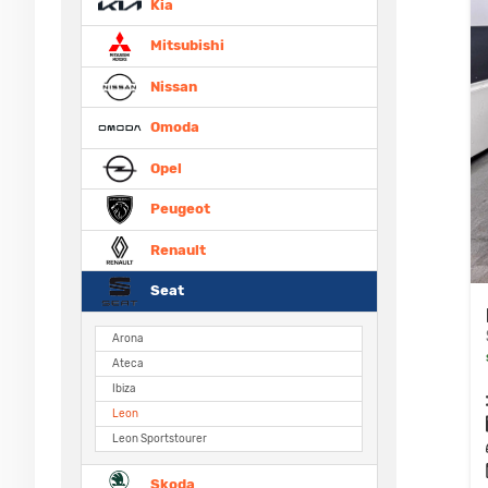
Kia
Mitsubishi
Nissan
Omoda
Opel
Peugeot
Renault
Seat
Arona
Ateca
Ibiza
Leon
Leon Sportstourer
Skoda