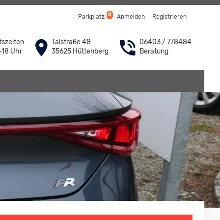
0
Parkplatz
Anmelden
Registrieren
szeiten
Talstraße 48
06403 / 778484
-18 Uhr
35625 Hüttenberg
Beratung