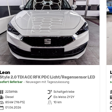
Leon
Style 2.0 TDI ACC RFK PDC Licht/Regensensor LED
sofort lieferbar
Neuwagen mit Tageszulassung
s
Fahrzeugnr.
2236946
Getriebe
Schaltgetriebe
F
Kraftstoff
Diesel
Außenfarbe
Eis Weiss 2Y2Y
K
Leistung
85 kW (116 PS)
Kilometerstand
10 km
L
01.06.2026