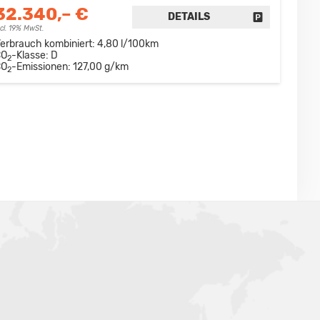
32.340,– €
DETAILS
DRUCKEN, PARKEN ODER VERGLEICHEN
FAHRZEUG D
ncl. 19% MwSt.
erbrauch kombiniert:
4,80 l/100km
CO
-Klasse:
D
2
CO
-Emissionen:
127,00 g/km
2