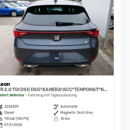
Leon
FR 2.0 TDI DSG DSG*KAMERA*ACC*TEMPOMAT*NAVI*3-ZONE KLIMAAUTOMATIK*VIRTUAL COCKPIT*
ofort lieferbar
Fahrzeug mit Tageszulassung
ahrzeugnr.
2236339
Getriebe
Automatik
raftstoff
Diesel
Außenfarbe
Magnetic Tech Grey
eistung
110 kW (150 PS)
Kilometerstand
10 km
01.01.2026