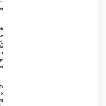
et
en
eb
se
),
le
oll
ge
en
E)
5
ig