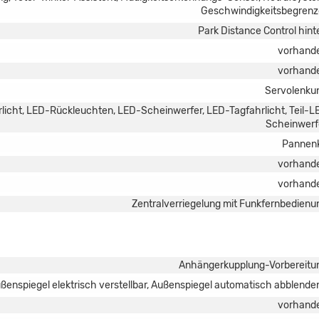
Geschwindigkeitsbegrenz
Park Distance Control hint
vorhand
vorhand
Servolenku
rlicht, LED-Rückleuchten, LED-Scheinwerfer, LED-Tagfahrlicht, Teil-L
Scheinwerf
Pannenk
vorhand
vorhand
Zentralverriegelung mit Funkfernbedienu
Anhängerkupplung-Vorbereitu
ßenspiegel elektrisch verstellbar, Außenspiegel automatisch abblende
vorhand