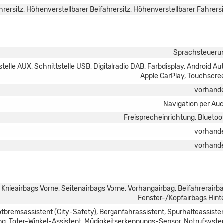
rersitz, Höhenverstellbarer Beifahrersitz, Höhenverstellbarer Fahrersi
Sprachsteueru
elle AUX, Schnittstelle USB, Digitalradio DAB, Farbdisplay, Android Aut
Apple CarPlay, Touchscre
vorhand
Navigation per Aud
Freisprecheinrichtung, Bluetoo
vorhand
vorhand
, Knieairbags Vorne, Seitenairbags Vorne, Vorhangairbag, Beifahrerairba
Fenster-/Kopfairbags Hint
bremsassistent (City-Safety), Berganfahrassistent, Spurhalteassisten
, Toter-Winkel-Assistent, Müdigkeitserkennungs-Sensor, Notrufsyste