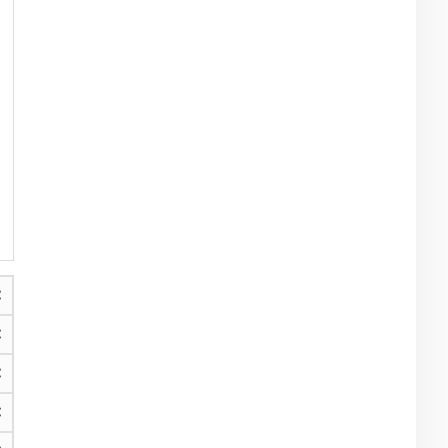
€
€
€
€