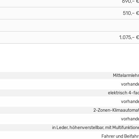
690,– 
510,– 
1.075,– 
Mittelarmleh
vorhand
elektrisch 4-fa
vorhand
2-Zonen-Klimaautomat
vorhand
in Leder, höhenverstellbar, mit Multifunktion
Fahrer und Beifahr