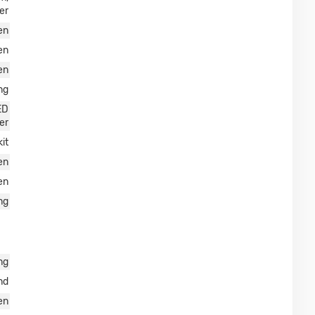
er
en
en
en
ng
ED
er
it
en
en
ng
ng
nd
en