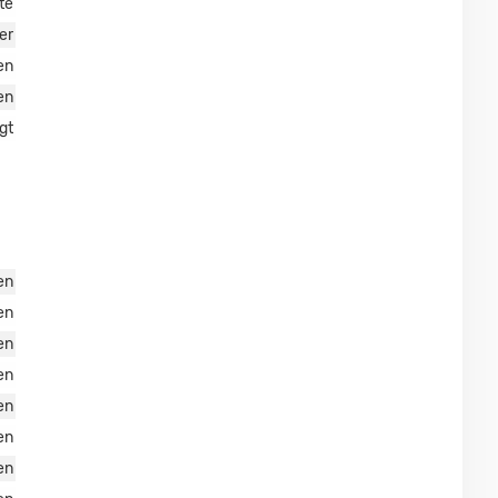
te
er
en
en
gt
en
en
en
en
en
en
en