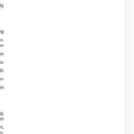
tz
ng
o,
en
en
io
th
en
en
g,
en
t,
m,