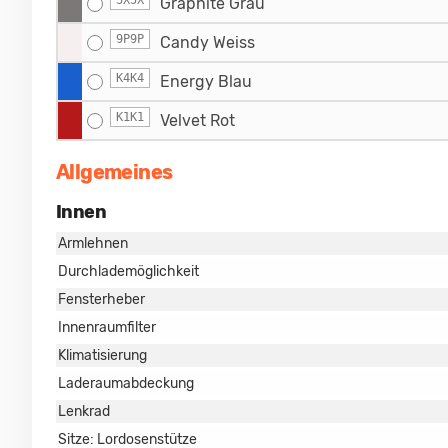
5X5X
Graphite Grau
9P9P
Candy Weiss
K4K4
Energy Blau
K1K1
Velvet Rot
Allgemeines
Innen
Armlehnen
Durchlademöglichkeit
Fensterheber
Innenraumfilter
Klimatisierung
Laderaumabdeckung
Lenkrad
Sitze: Lordosenstütze