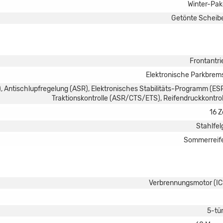
Winter-Pak
Getönte Scheib
Frontantri
Elektronische Parkbrem
, Antischlupfregelung (ASR), Elektronisches Stabilitäts-Programm (ESP
Traktionskontrolle (ASR/CTS/ETS), Reifendruckkontrol
16 Z
Stahlfel
Sommerreif
Verbrennungsmotor (IC
5-tür