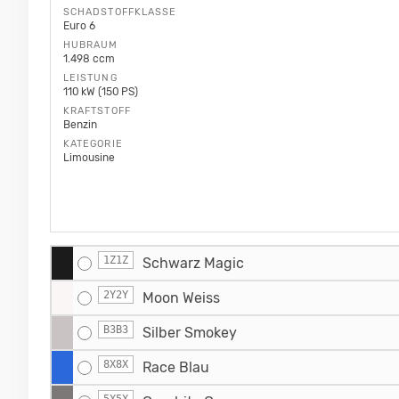
SCHADSTOFFKLASSE
Euro 6
HUBRAUM
1.498 ccm
LEISTUNG
110 kW (150 PS)
KRAFTSTOFF
Benzin
KATEGORIE
Limousine
1Z1Z
Schwarz Magic
2Y2Y
Moon Weiss
B3B3
Silber Smokey
8X8X
Race Blau