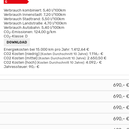
Verbrauch kombiniert:
5,40 l/100km
Verbrauch Innenstadt:
7,20 l/100km
Verbrauch Stadtrand:
5,50 l/100km
Verbrauch Landstraße:
4,70 l/100km
Verbrauch Autobahn:
5,40 l/100km
CO
-Emissionen:
124,00 g/km
2
CO
-Klasse:
D
2
DOWNLOAD
Energiekosten bei 15.000 km pro Jahr:
1.412,64 €
CO2 Kosten (niedrig)
:
1.116,- €
(Kosten Durchschnitt 10 Jahre)
CO2 Kosten (mittel)
:
2.650,50 €
(Kosten Durchschnitt 10 Jahre)
CO2 Kosten (hoch)
:
4.092,- €
(Kosten Durchschnitt 10 Jahre)
Jahressteuer:
90,- €
690,– 
690,– 
690,– 
690,– 