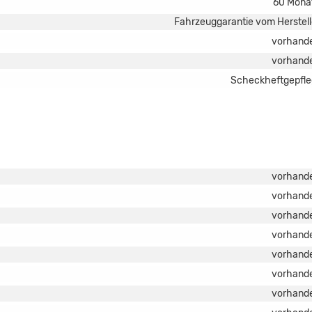
60 Mona
Fahrzeuggarantie vom Herstell
vorhand
vorhand
Scheckheftgepfle
vorhand
vorhand
vorhand
vorhand
vorhand
vorhand
vorhand