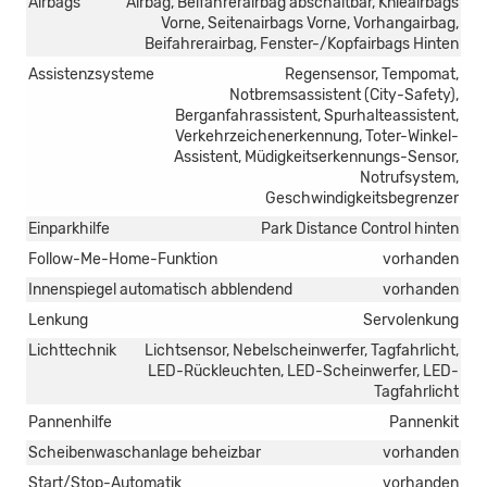
Airbags
Airbag, Beifahrerairbag abschaltbar, Knieairbags
Vorne, Seitenairbags Vorne, Vorhangairbag,
Beifahrerairbag, Fenster-/Kopfairbags Hinten
Assistenzsysteme
Regensensor, Tempomat,
Notbremsassistent (City-Safety),
Berganfahrassistent, Spurhalteassistent,
Verkehrzeichenerkennung, Toter-Winkel-
Assistent, Müdigkeitserkennungs-Sensor,
Notrufsystem,
Geschwindigkeitsbegrenzer
Einparkhilfe
Park Distance Control hinten
Follow-Me-Home-Funktion
vorhanden
Innenspiegel automatisch abblendend
vorhanden
Lenkung
Servolenkung
Lichttechnik
Lichtsensor, Nebelscheinwerfer, Tagfahrlicht,
LED-Rückleuchten, LED-Scheinwerfer, LED-
Tagfahrlicht
Pannenhilfe
Pannenkit
Scheibenwaschanlage beheizbar
vorhanden
Start/Stop-Automatik
vorhanden