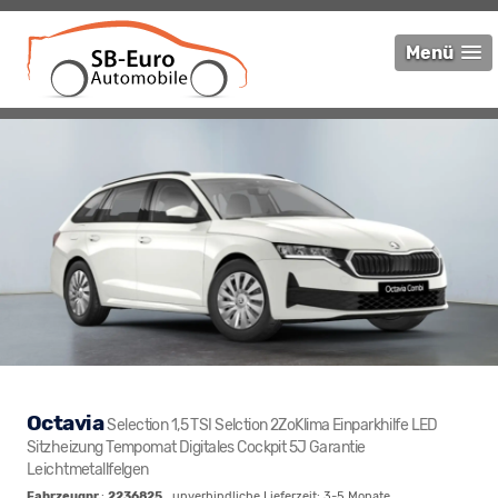
Menü
Octavia
Selection 1,5 TSI Selction 2ZoKlima Einparkhilfe LED
Sitzheizung Tempomat Digitales Cockpit 5J Garantie
Leichtmetallfelgen
Fahrzeugnr.
:
2236825
, unverbindliche Lieferzeit: 3-5 Monate ,