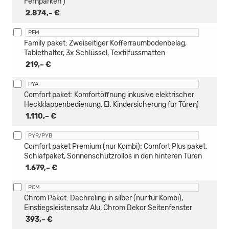
Fernparken )
2.874,– €
PFM
Family paket: Zweiseitiger Kofferraumbodenbelag,
Tablethalter, 3x Schlüssel, Textilfussmatten
219,– €
PYA
Comfort paket: Komfortöffnung inkusive elektrischer
Heckklappenbedienung, El. Kindersicherung fur Türen)
1.110,– €
PYR/PYB
Comfort paket Premium (nur Kombi): Comfort Plus paket,
Schlafpaket, Sonnenschutzrollos in den hinteren Türen
1.679,– €
PCM
Chrom Paket: Dachreling in silber (nur für Kombi),
Einstiegsleistensatz Alu, Chrom Dekor Seitenfenster
393,– €