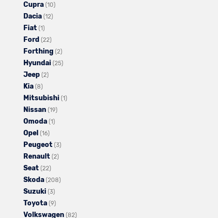
Cupra
von
Audi
Alle
Fahrzeuge
(10)
Dacia
BMW
anzeigen
Alle
Fahrzeuge
von
(12)
Fiat
Alle
anzeigen
Fahrzeuge
von
Citroën
(1)
Ford
Fahrzeuge
Alle
von
Cupra
anzeigen
(22)
Forthing
von
Fahrzeuge
Dacia
anzeigen
Alle
(2)
Hyundai
Fiat
von
anzeigen
Fahrzeuge
Alle
(25)
Jeep
anzeigen
Alle
Ford
von
Fahrzeuge
(2)
Kia
Alle
Fahrzeuge
anzeigen
Forthing
von
(8)
Mitsubishi
Fahrzeuge
von
anzeigen
Hyundai
Alle
(1)
Nissan
von
Jeep
Alle
anzeigen
Fahrzeuge
(19)
Omoda
Kia
anzeigen
Alle
Fahrzeuge
von
(1)
Opel
anzeigen
Alle
Fahrzeuge
von
Mitsubishi
(16)
Peugeot
Fahrzeuge
von
Nissan
Alle
anzeigen
(3)
Renault
von
Omoda
anzeigen
Alle
Fahrzeuge
(2)
Seat
Opel
Alle
anzeigen
Fahrzeuge
von
(22)
Skoda
anzeigen
Fahrzeuge
von
Alle
Peugeot
(208)
Suzuki
von
Alle
Renault
Fahrzeuge
anzeigen
(3)
Toyota
Seat
Fahrzeuge
Alle
anzeigen
von
(9)
Volkswagen
anzeigen
von
Fahrzeuge
Skoda
Alle
(82)