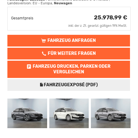
Landesversion: EU - Europa,
Neuwagen
25.978,99 €
Gesamtpreis
inkl. der z. Zt. gesetzl. gültigen 19% MwSt.
FAHRZEUG ANFRAGEN
FÜR WEITERE FRAGEN
FAHRZEUG DRUCKEN, PARKEN ODER
VERGLEICHEN
FAHRZEUGEXPOSÉ (PDF)