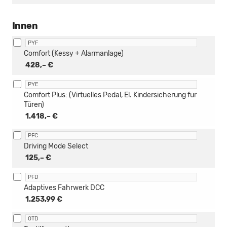
Innen
PYF
Comfort (Kessy + Alarmanlage)
428,– €
PYE
Comfort Plus: (Virtuelles Pedal, El. Kindersicherung fur
Türen)
1.418,– €
PFC
Driving Mode Select
125,– €
PFD
Adaptives Fahrwerk DCC
1.253,99 €
0TD