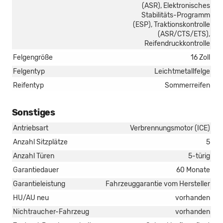
(ASR), Elektronisches
Stabilitäts-Programm
(ESP), Traktionskontrolle
(ASR/CTS/ETS),
Reifendruckkontrolle
Felgengröße
16 Zoll
Felgentyp
Leichtmetallfelge
Reifentyp
Sommerreifen
Sonstiges
Antriebsart
Verbrennungsmotor (ICE)
Anzahl Sitzplätze
5
Anzahl Türen
5-türig
Garantiedauer
60 Monate
Garantieleistung
Fahrzeuggarantie vom Hersteller
HU/AU neu
vorhanden
Nichtraucher-Fahrzeug
vorhanden