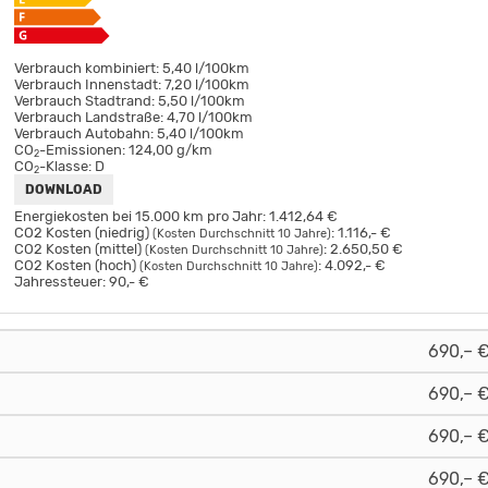
Verbrauch kombiniert:
5,40 l/100km
Verbrauch Innenstadt:
7,20 l/100km
Verbrauch Stadtrand:
5,50 l/100km
Verbrauch Landstraße:
4,70 l/100km
Verbrauch Autobahn:
5,40 l/100km
CO
-Emissionen:
124,00 g/km
2
CO
-Klasse:
D
2
DOWNLOAD
Energiekosten bei 15.000 km pro Jahr:
1.412,64 €
CO2 Kosten (niedrig)
:
1.116,- €
(Kosten Durchschnitt 10 Jahre)
CO2 Kosten (mittel)
:
2.650,50 €
(Kosten Durchschnitt 10 Jahre)
CO2 Kosten (hoch)
:
4.092,- €
(Kosten Durchschnitt 10 Jahre)
Jahressteuer:
90,- €
690,– 
690,– 
690,– 
690,– 