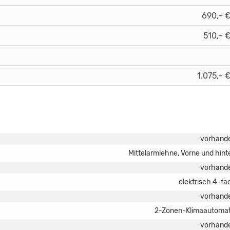
690,– 
510,– 
1.075,– 
vorhand
Mittelarmlehne, Vorne und hint
vorhand
elektrisch 4-fa
vorhand
2-Zonen-Klimaautomat
vorhand