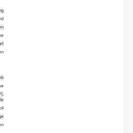
ng
nd
en
pe
et
en
eb
se
),
le
oll
ge
en