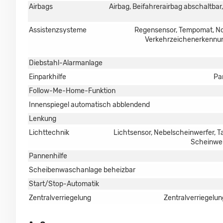
Airbags
Airbag, Beifahrerairbag abschaltbar
Assistenzsysteme
Regensensor, Tempomat, Not
Verkehrzeichenerkennung
Diebstahl-Alarmanlage
Einparkhilfe
Pa
Follow-Me-Home-Funktion
Innenspiegel automatisch abblendend
Lenkung
Lichttechnik
Lichtsensor, Nebelscheinwerfer, T
Scheinwerf
Pannenhilfe
Scheibenwaschanlage beheizbar
Start/Stop-Automatik
Zentralverriegelung
Zentralverriegelun