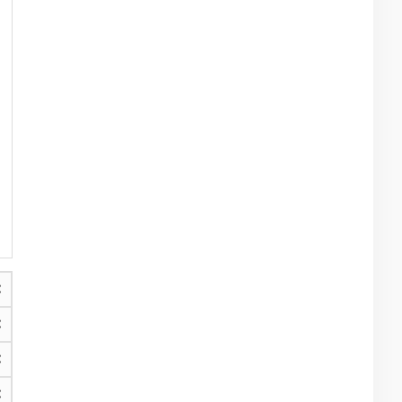
€
€
€
€