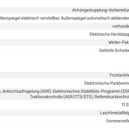
Anhängerkupplung-Vorbereitu
ßenspiegel elektrisch verstellbar, Außenspiegel automatisch abblende
vorhand
Elektrische Heckklap
Winter-Pak
Getönte Scheib
Frontantri
Elektronische Parkbrem
, Antischlupfregelung (ASR), Elektronisches Stabilitäts-Programm (ESP
Traktionskontrolle (ASR/CTS/ETS), Reifendruckkontrol
17 Z
Leichtmetallfel
Sommerreif