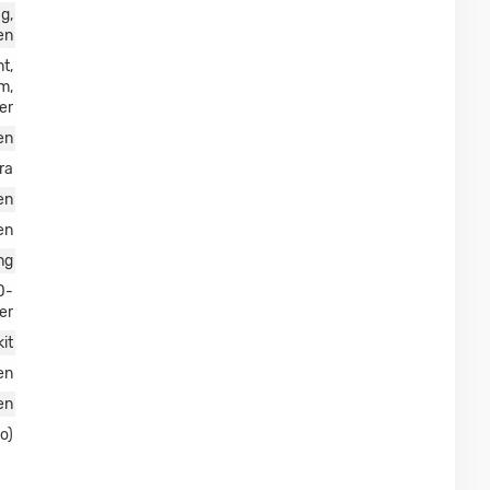
g,
en
t,
m,
er
en
ra
en
en
ng
D-
er
it
en
en
o)