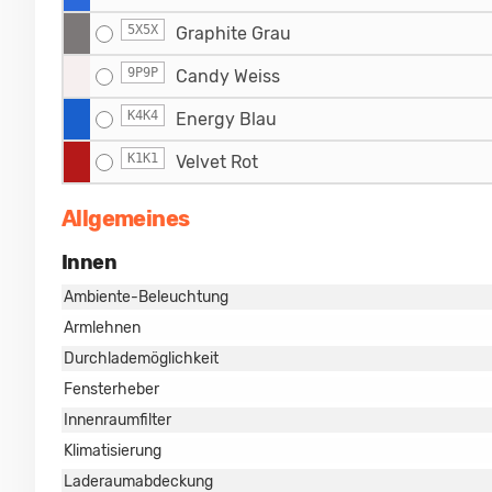
5X5X
Graphite Grau
9P9P
Candy Weiss
K4K4
Energy Blau
K1K1
Velvet Rot
Allgemeines
Innen
Ambiente-Beleuchtung
Armlehnen
Durchlademöglichkeit
Fensterheber
Innenraumfilter
Klimatisierung
Laderaumabdeckung