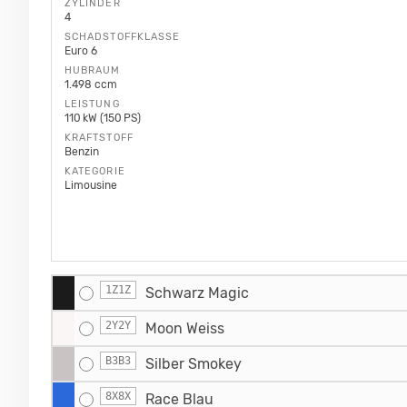
ZYLINDER
4
SCHADSTOFFKLASSE
Euro 6
HUBRAUM
1.498 ccm
LEISTUNG
110 kW (150 PS)
KRAFTSTOFF
Benzin
KATEGORIE
Limousine
1Z1Z
Schwarz Magic
2Y2Y
Moon Weiss
B3B3
Silber Smokey
8X8X
Race Blau