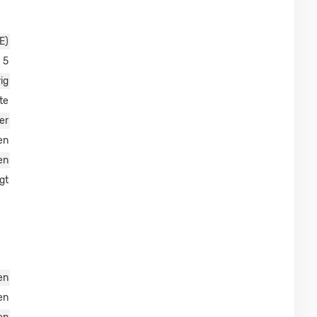
E)
5
ig
te
er
en
en
gt
en
en