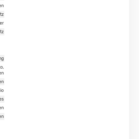
en
tz
er
tz
ng
o,
en
en
io
es
en
en