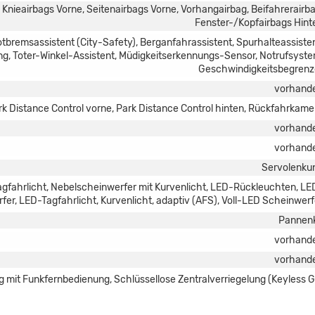
, Knieairbags Vorne, Seitenairbags Vorne, Vorhangairbag, Beifahrerairba
Fenster-/Kopfairbags Hint
bremsassistent (City-Safety), Berganfahrassistent, Spurhalteassisten
, Toter-Winkel-Assistent, Müdigkeitserkennungs-Sensor, Notrufsyste
Geschwindigkeitsbegrenz
vorhand
rk Distance Control vorne, Park Distance Control hinten, Rückfahrkame
vorhand
vorhand
Servolenku
agfahrlicht, Nebelscheinwerfer mit Kurvenlicht, LED-Rückleuchten, LE
er, LED-Tagfahrlicht, Kurvenlicht, adaptiv (AFS), Voll-LED Scheinwerf
Pannenk
vorhand
vorhand
g mit Funkfernbedienung, Schlüssellose Zentralverriegelung (Keyless G