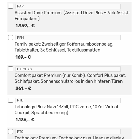
PAP
Assisted Drive Premium: (Assisted Drive Plus +Park Assist-
Fernparken )
1.959,– €
PFM
Family paket: Zweiseitiger Kofferraumbodenbelag,
Tablethalter, 3x Schlüssel, Textilfussmatten
169,– €
PYR/PYB
Comfort paket Premium (nur Kombi): Comfort Plus paket,
Schlafpaket, Sonnenschutzrollos in den hinteren Türen
261,– €
PTB
Tehnology Plus: Navi 13Zoll, PDC vorne, 10Zoll Virtual
Cockpit, Sprachbedienung)
1.136,– €
PTC
Technology Premium: Technology plus, Head up display