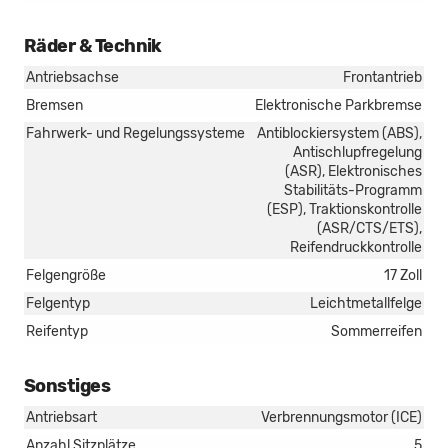
Räder & Technik
Antriebsachse
Frontantrieb
Bremsen
Elektronische Parkbremse
Fahrwerk- und Regelungssysteme
Antiblockiersystem (ABS),
Antischlupfregelung
(ASR), Elektronisches
Stabilitäts-Programm
(ESP), Traktionskontrolle
(ASR/CTS/ETS),
Reifendruckkontrolle
Felgengröße
17 Zoll
Felgentyp
Leichtmetallfelge
Reifentyp
Sommerreifen
Sonstiges
Antriebsart
Verbrennungsmotor (ICE)
Anzahl Sitzplätze
5