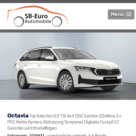
Menü
Octavia
Top Selection 2,0 TSI 4x4 DSG Selction 2ZoKlima 2 x
PDC Matrix Kamera Sitzheizung Tempomat Digitales Cockpit 5J
Garantie Leichtmetallfelgen
Fahrzeugnr.
:
2236837
, unverbindliche Lieferzeit: 3-5 Monate ,