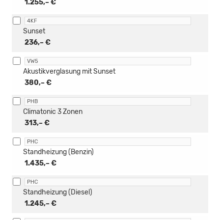
1.255,– €
4KF
Sunset
236,– €
VW5
Akustikverglasung mit Sunset
380,– €
PHB
Climatonic 3 Zonen
313,– €
PHC
Standheizung (Benzin)
1.435,– €
PHC
Standheizung (Diesel)
1.245,– €