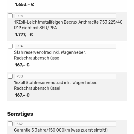
1.653,– €
PJ8
19Zoll-Leichtmetallfelgen Becrux Anthracite 7,5J 225/40
R19 nicht mit 3FU/PFA
1.777,– €
PJA
Stahlreservenotrad inkl. Wagenheber,
Radschraubenschlüsse
167,– €
PJB
16Zoll Stahlreservenotrad inkl. Wagenheber,
Radschraubenschlüssel
167,– €
Sonstiges
EA9
Garantie 5 Jahre/150 000km (was zuerst eintritt)