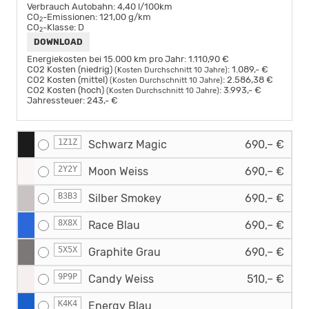
Verbrauch Autobahn:
4,40 l/100km
CO
-Emissionen:
121,00 g/km
2
CO
-Klasse:
D
2
DOWNLOAD
Energiekosten bei 15.000 km pro Jahr:
1.110,90 €
CO2 Kosten (niedrig)
:
1.089,- €
(Kosten Durchschnitt 10 Jahre)
CO2 Kosten (mittel)
:
2.586,38 €
(Kosten Durchschnitt 10 Jahre)
CO2 Kosten (hoch)
:
3.993,- €
(Kosten Durchschnitt 10 Jahre)
Jahressteuer:
243,- €
1Z1Z
Schwarz Magic
690,– €
2Y2Y
Moon Weiss
690,– €
B3B3
Silber Smokey
690,– €
8X8X
Race Blau
690,– €
5X5X
Graphite Grau
690,– €
9P9P
Candy Weiss
510,– €
K4K4
Energy Blau