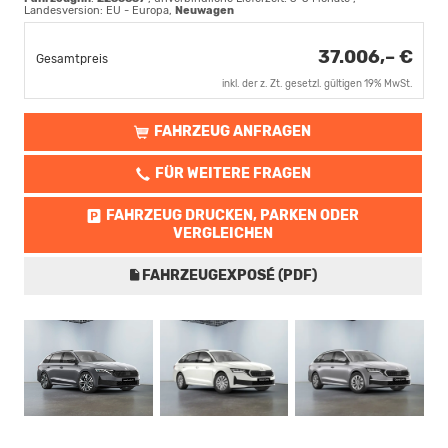
Landesversion: EU - Europa,
Neuwagen
37.006,– €
Gesamtpreis
inkl. der z. Zt. gesetzl. gültigen 19% MwSt.
FAHRZEUG ANFRAGEN
FÜR WEITERE FRAGEN
FAHRZEUG DRUCKEN, PARKEN ODER
VERGLEICHEN
FAHRZEUGEXPOSÉ (PDF)