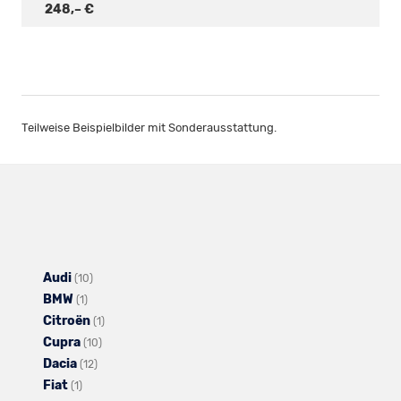
248,– €
Teilweise Beispielbilder mit Sonderausstattung.
Audi
Alle
(10)
BMW
Alle
Fahrzeuge
(1)
Citroën
Fahrzeuge
von
Alle
(1)
Cupra
von
Audi
Alle
Fahrzeuge
(10)
Dacia
BMW
anzeigen
Alle
Fahrzeuge
von
(12)
Fiat
Alle
anzeigen
Fahrzeuge
von
Citroën
(1)