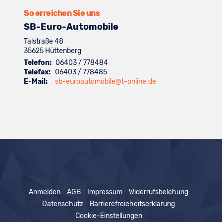
anzeigen
So erreichen Sie uns
SB-Euro-Automobile
Talstraße 48
35625
Hüttenberg
Telefon:
06403 / 778484
Telefax:
06403 / 778485
E-Mail:
sb-euroautomobile@t-online.de
Anmelden
AGB
Impressum
Widerrufsbelehung
Datenschutz
Barrierefreieheitserklärung
Cookie-Einstellungen