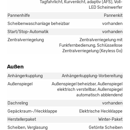
Tagfahrlicht, Kurvenlicht, adaptiv (AFS), Voll-
LED Scheinwerfer
Pannenhilfe
Pannenkit
Scheibenwaschanlage beheizbar
vorhanden
Start/Stop-Automatik
vorhanden
Zentralverriegelung
Zentralverriegelung mit
Funkfernbedienung, Schlüssellose
Zentralverriegelung (Keyless Go)
Außen
Anhängerkupplung
Anhängerkupplung-Vorbereitung
Außenspiegel
Außenspiegel beheizbar, Außenspiegel
elektrisch verstellbar, Außenspiegel
automatisch abblendend
Dachreling
vorhanden
Gepäckraum-/Heckklappe
Elektrische Heckklappe
Herstellerpaket
Winter-Paket
Scheiben, Verglasung
Getönte Scheiben