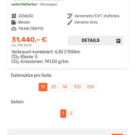
sofort lieferbar
Neuwagen
Fahrzeugnr.
2236232
Getriebe
Variomatic/CVT, stufenlos
Kraftstoff
Benzin
Außenfarbe
Ceramic Grey
Leistung
116 kW (158 PS)
31.440,– €
DETAILS
FAHRZE
incl. 19% MwSt.
Verbrauch kombiniert:
6,30 l/100km
CO
-Klasse:
E
2
CO
-Emissionen:
141,00 g/km
2
Datensätze pro Seite:
10
20
50
100
250
Seiten:
1
2