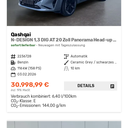
Qashqai
N-DESIGN 1,3 DIG AT 20 Zoll Panorama Head-up 360° Alcantara Navi el Heckklappe
sofort lieferbar
Neuwagen mit Tageszulassung
Fahrzeugnr.
2236728
Getriebe
Automatik
Kraftstoff
Benzin
Außenfarbe
Ceramic Grey / schwarzes Dach
Leistung
116 kW (158 PS)
Kilometerstand
10 km
03.02.2026
30.998,99 €
DETAILS
FAHRZE
incl. 19% MwSt.
Verbrauch kombiniert:
6,40 l/100km
CO
-Klasse:
E
2
CO
-Emissionen:
144,00 g/km
2