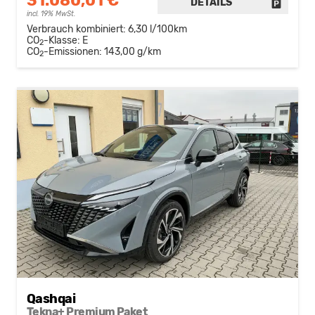
31.080,01 €
DETAILS
FAHRZE
incl. 19% MwSt.
Verbrauch kombiniert:
6,30 l/100km
CO
-Klasse:
E
2
CO
-Emissionen:
143,00 g/km
2
Qashqai
Tekna+ Premium Paket