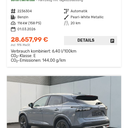
sofort lieferbar
Fahrzeug mit Tageszulassung
Fahrzeugnr.
2236304
Getriebe
Automatik
Kraftstoff
Benzin
Außenfarbe
Pearl-White Metallic
Leistung
116 kW (158 PS)
Kilometerstand
20 km
01.03.2026
28.657,99 €
DETAILS
FAHRZE
incl. 19% MwSt.
Verbrauch kombiniert:
6,40 l/100km
CO
-Klasse:
E
2
CO
-Emissionen:
144,00 g/km
2