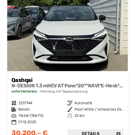
Qashqai
N-DESIGN 1.3 mHEV AT Pano*20"*NAVI*E-Heck*SHZ*HeadUp*I-Key*E-Sitz*
sofort lieferbar
Fahrzeug mit Tageszulassung
Fahrzeugnr.
2237144
Getriebe
Automatik
Kraftstoff
Benzin
Außenfarbe
Pearl White / schwarzes Dach
Leistung
116 kW (158 PS)
Kilometerstand
25 km
01.12.2025
30.200,– €
DETAILS
FAHRZE