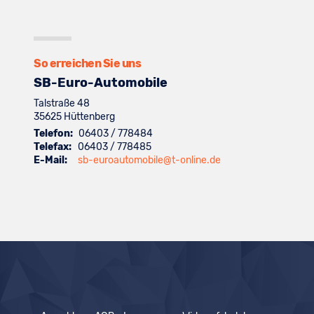
Suzuki
von
anzeigen
Fahrzeuge
anzeigen
Toyota
von
anzeigen
Volkswagen
anzeigen
So erreichen Sie uns
SB-Euro-Automobile
Talstraße 48
35625
Hüttenberg
Telefon:
06403 / 778484
Telefax:
06403 / 778485
E-Mail:
sb-euroautomobile@t-online.de