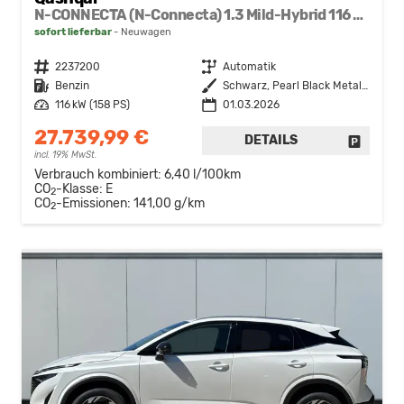
N-CONNECTA (N-Connecta) 1.3 Mild-Hybrid 116 kW (158 PS) X-tronic 2WD
sofort lieferbar
Neuwagen
Fahrzeugnr.
2237200
Getriebe
Automatik
Kraftstoff
Benzin
Außenfarbe
Schwarz, Pearl Black Metallic
Leistung
116 kW (158 PS)
01.03.2026
27.739,99 €
DETAILS
FAHRZE
incl. 19% MwSt.
Verbrauch kombiniert:
6,40 l/100km
CO
-Klasse:
E
2
CO
-Emissionen:
141,00 g/km
2