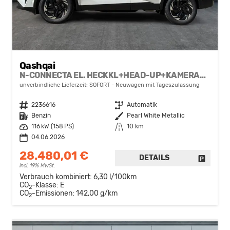
Qashqai
N-CONNECTA EL. HECKKL+HEAD-UP+KAMERA+ACC+PDC+SHZ+LED
unverbindliche Lieferzeit: SOFORT
Neuwagen mit Tageszulassung
Fahrzeugnr.
2236616
Getriebe
Automatik
Kraftstoff
Benzin
Außenfarbe
Pearl White Metallic
Leistung
116 kW (158 PS)
Kilometerstand
10 km
04.06.2026
28.480,01 €
DETAILS
FAHRZE
incl. 19% MwSt.
Verbrauch kombiniert:
6,30 l/100km
CO
-Klasse:
E
2
CO
-Emissionen:
142,00 g/km
2