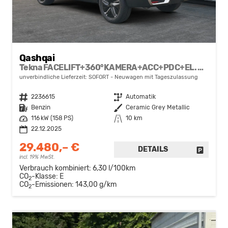
Qashqai
Tekna FACELIFT+360°KAMERA+ACC+PDC+EL. HECKKL.
unverbindliche Lieferzeit: SOFORT
Neuwagen mit Tageszulassung
Fahrzeugnr.
2236615
Getriebe
Automatik
Kraftstoff
Benzin
Außenfarbe
Ceramic Grey Metallic
Leistung
116 kW (158 PS)
Kilometerstand
10 km
22.12.2025
29.480,– €
DETAILS
FAHRZE
incl. 19% MwSt.
Verbrauch kombiniert:
6,30 l/100km
CO
-Klasse:
E
2
CO
-Emissionen:
143,00 g/km
2