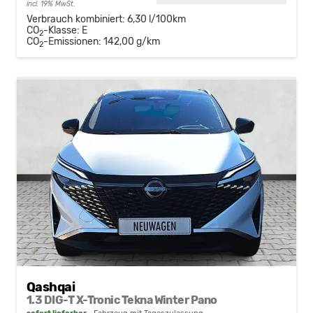
incl. 19% MwSt.
Verbrauch kombiniert:
6,30 l/100km
CO
-Klasse:
E
2
CO
-Emissionen:
142,00 g/km
2
Qashqai
1.3 DIG-T X-Tronic Tekna Winter Pano