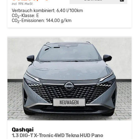
incl. 19% MwSt.
Verbrauch kombiniert:
6,40 l/100km
CO
-Klasse:
E
2
CO
-Emissionen:
144,00 g/km
2
Qashqai
1.3 DIG-T X-Tronic 4WD Tekna HUD Pano