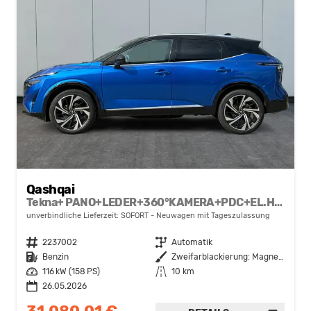
Qashqai
Tekna+ PANO+LEDER+360°KAMERA+PDC+EL.HECKKL.
unverbindliche Lieferzeit: SOFORT
Neuwagen mit Tageszulassung
Fahrzeugnr.
2237002
Getriebe
Automatik
Kraftstoff
Benzin
Außenfarbe
Zweifarblackierung: Magnetic Blue Metallic (RCF) mit Dachfarbe Diamond Black (G41)
Leistung
116 kW (158 PS)
Kilometerstand
10 km
26.05.2026