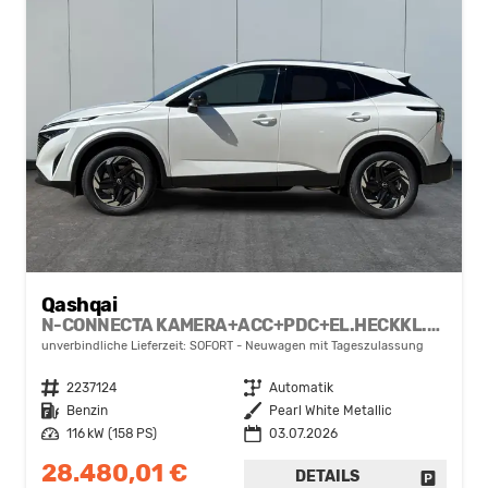
Qashqai
N-CONNECTA KAMERA+ACC+PDC+EL.HECKKL.+SHZ+LED
unverbindliche Lieferzeit: SOFORT
Neuwagen mit Tageszulassung
Fahrzeugnr.
2237124
Getriebe
Automatik
Kraftstoff
Benzin
Außenfarbe
Pearl White Metallic
Leistung
116 kW (158 PS)
03.07.2026
28.480,01 €
DETAILS
FAHRZE