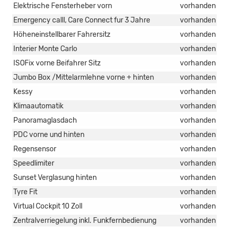
Elektrische Fensterheber vorn
vorhanden
Emergency calll, Care Connect fur 3 Jahre
vorhanden
Höheneinstellbarer Fahrersitz
vorhanden
Interier Monte Carlo
vorhanden
ISOFix vorne Beifahrer Sitz
vorhanden
Jumbo Box /Mittelarmlehne vorne + hinten
vorhanden
Kessy
vorhanden
Klimaautomatik
vorhanden
Panoramaglasdach
vorhanden
PDC vorne und hinten
vorhanden
Regensensor
vorhanden
Speedlimiter
vorhanden
Sunset Verglasung hinten
vorhanden
Tyre Fit
vorhanden
Virtual Cockpit 10 Zoll
vorhanden
Zentralverriegelung inkl. Funkfernbedienung
vorhanden