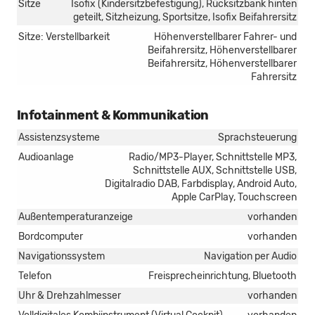
Sitze
Isofix (Kindersitzbefestigung), Rücksitzbank hinten
geteilt, Sitzheizung, Sportsitze, Isofix Beifahrersitz
Sitze: Verstellbarkeit
Höhenverstellbarer Fahrer- und
Beifahrersitz, Höhenverstellbarer
Beifahrersitz, Höhenverstellbarer
Fahrersitz
Infotainment & Kommunikation
Assistenzsysteme
Sprachsteuerung
Audioanlage
Radio/MP3-Player, Schnittstelle MP3,
Schnittstelle AUX, Schnittstelle USB,
Digitalradio DAB, Farbdisplay, Android Auto,
Apple CarPlay, Touchscreen
Außentemperaturanzeige
vorhanden
Bordcomputer
vorhanden
Navigationssystem
Navigation per Audio
Telefon
Freisprecheinrichtung, Bluetooth
Uhr & Drehzahlmesser
vorhanden