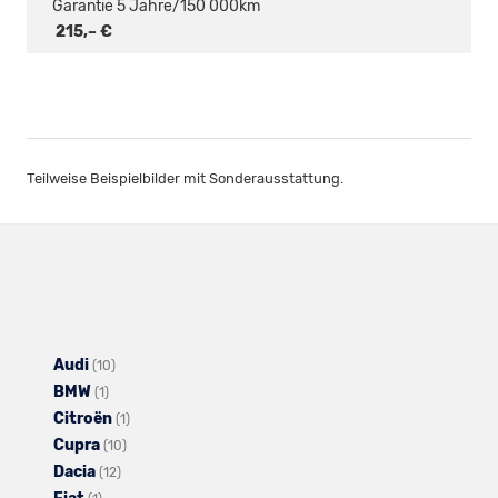
Garantie 5 Jahre/150 000km
215,– €
Teilweise Beispielbilder mit Sonderausstattung.
Audi
Alle
(10)
BMW
Alle
Fahrzeuge
(1)
Citroën
Fahrzeuge
von
Alle
(1)
Cupra
von
Audi
Alle
Fahrzeuge
(10)
Dacia
BMW
anzeigen
Alle
Fahrzeuge
von
(12)