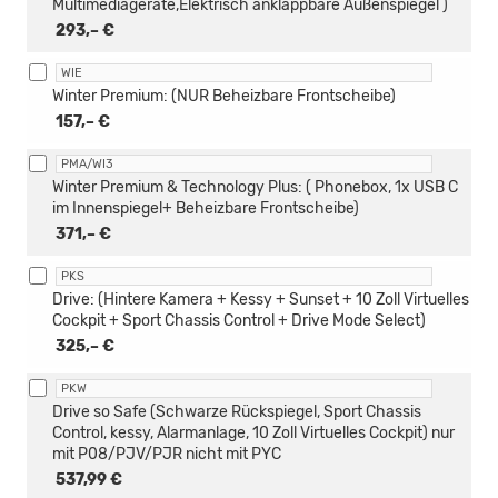
Multimediageräte,Elektrisch anklappbare Außenspiegel )
293,– €
WIE
Winter Premium: (NUR Beheizbare Frontscheibe)
157,– €
PMA/WI3
Winter Premium & Technology Plus: ( Phonebox, 1x USB C
im Innenspiegel+ Beheizbare Frontscheibe)
371,– €
PKS
Drive: (Hintere Kamera + Kessy + Sunset + 10 Zoll Virtuelles
Cockpit + Sport Chassis Control + Drive Mode Select)
325,– €
PKW
Drive so Safe (Schwarze Rückspiegel, Sport Chassis
Control, kessy, Alarmanlage, 10 Zoll Virtuelles Cockpit) nur
mit P08/PJV/PJR nicht mit PYC
537,99 €