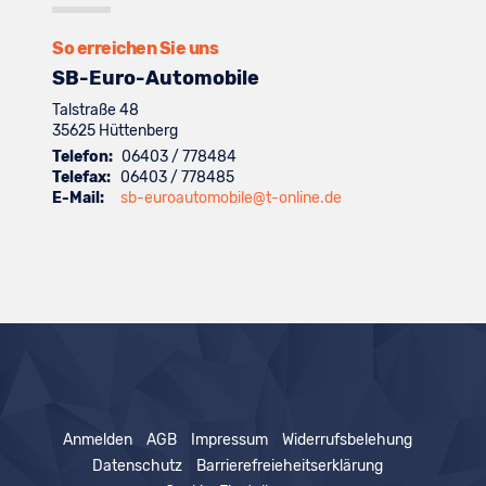
anzeigen
Volkswagen
anzeigen
So erreichen Sie uns
SB-Euro-Automobile
Talstraße 48
35625
Hüttenberg
Telefon:
06403 / 778484
Telefax:
06403 / 778485
E-Mail:
sb-euroautomobile@t-online.de
Anmelden
AGB
Impressum
Widerrufsbelehung
Datenschutz
Barrierefreieheitserklärung