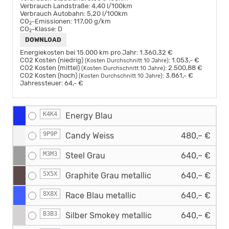
Verbrauch Landstraße:
4,40 l/100km
Verbrauch Autobahn:
5,20 l/100km
CO
-Emissionen:
117,00 g/km
2
CO
-Klasse:
D
2
DOWNLOAD
Energiekosten bei 15.000 km pro Jahr:
1.360,32 €
CO2 Kosten (niedrig)
:
1.053,- €
(Kosten Durchschnitt 10 Jahre)
CO2 Kosten (mittel)
:
2.500,88 €
(Kosten Durchschnitt 10 Jahre)
CO2 Kosten (hoch)
:
3.861,- €
(Kosten Durchschnitt 10 Jahre)
Jahressteuer:
64,- €
K4K4
Energy Blau
9P9P
Candy Weiss
480,– €
M3M3
Steel Grau
640,– €
5X5X
Graphite Grau metallic
640,– €
8X8X
Race Blau metallic
640,– €
B3B3
Silber Smokey metallic
640,– €