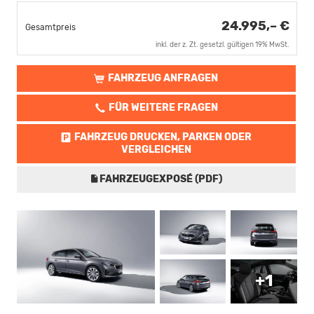
24.995,– €
Gesamtpreis
inkl. der z. Zt. gesetzl. gültigen 19% MwSt.
FAHRZEUG ANFRAGEN
FÜR WEITERE FRAGEN
FAHRZEUG DRUCKEN, PARKEN ODER
VERGLEICHEN
FAHRZEUGEXPOSÉ (PDF)
+1