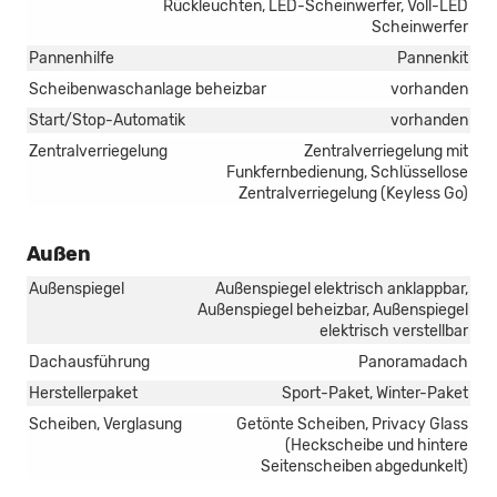
Rückleuchten, LED-Scheinwerfer, Voll-LED
Scheinwerfer
Pannenhilfe
Pannenkit
Scheibenwaschanlage beheizbar
vorhanden
Start/Stop-Automatik
vorhanden
Zentralverriegelung
Zentralverriegelung mit
Funkfernbedienung, Schlüssellose
Zentralverriegelung (Keyless Go)
Außen
Außenspiegel
Außenspiegel elektrisch anklappbar,
Außenspiegel beheizbar, Außenspiegel
elektrisch verstellbar
Dachausführung
Panoramadach
Herstellerpaket
Sport-Paket, Winter-Paket
Scheiben, Verglasung
Getönte Scheiben, Privacy Glass
(Heckscheibe und hintere
Seitenscheiben abgedunkelt)