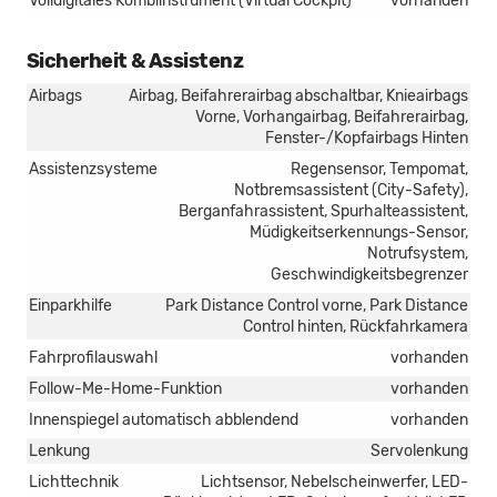
Volldigitales Kombiinstrument (Virtual Cockpit)
vorhanden
Sicherheit & Assistenz
Airbags
Airbag, Beifahrerairbag abschaltbar, Knieairbags
Vorne, Vorhangairbag, Beifahrerairbag,
Fenster-/Kopfairbags Hinten
Assistenzsysteme
Regensensor, Tempomat,
Notbremsassistent (City-Safety),
Berganfahrassistent, Spurhalteassistent,
Müdigkeitserkennungs-Sensor,
Notrufsystem,
Geschwindigkeitsbegrenzer
Einparkhilfe
Park Distance Control vorne, Park Distance
Control hinten, Rückfahrkamera
Fahrprofilauswahl
vorhanden
Follow-Me-Home-Funktion
vorhanden
Innenspiegel automatisch abblendend
vorhanden
Lenkung
Servolenkung
Lichttechnik
Lichtsensor, Nebelscheinwerfer, LED-