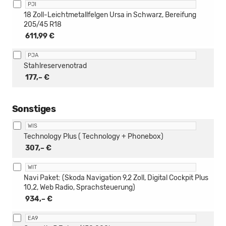
PJI
18 Zoll-Leichtmetallfelgen Ursa in Schwarz, Bereifung
205/45 R18
611,99 €
PJA
Stahlreservenotrad
177,– €
Sonstiges
WIS
Technology Plus ( Technology + Phonebox)
307,– €
WIT
Navi Paket: (Skoda Navigation 9,2 Zoll, Digital Cockpit Plus
10,2, Web Radio, Sprachsteuerung)
934,– €
EA9