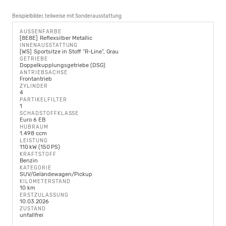
Beispielbilder, teilweise mit Sonderausstattung
AUSSENFARBE
8E8E
Reflexsilber Metallic
INNENAUSSTATTUNG
WS
Sportsitze in Stoff ''R-Line'', Grau
GETRIEBE
Doppelkupplungsgetriebe (DSG)
ANTRIEBSACHSE
Frontantrieb
ZYLINDER
4
PARTIKELFILTER
1
SCHADSTOFFKLASSE
Euro 6 EB
HUBRAUM
1.498 ccm
LEISTUNG
110 kW (150 PS)
KRAFTSTOFF
Benzin
KATEGORIE
SUV/Geländewagen/Pickup
KILOMETERSTAND
10 km
ERSTZULASSUNG
10.03.2026
ZUSTAND
unfallfrei