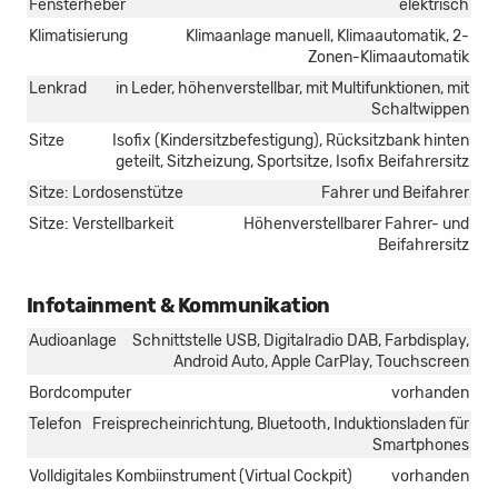
Fensterheber
elektrisch
Klimatisierung
Klimaanlage manuell, Klimaautomatik, 2-
Zonen-Klimaautomatik
Lenkrad
in Leder, höhenverstellbar, mit Multifunktionen, mit
Schaltwippen
Sitze
Isofix (Kindersitzbefestigung), Rücksitzbank hinten
geteilt, Sitzheizung, Sportsitze, Isofix Beifahrersitz
Sitze: Lordosenstütze
Fahrer und Beifahrer
Sitze: Verstellbarkeit
Höhenverstellbarer Fahrer- und
Beifahrersitz
Infotainment & Kommunikation
Audioanlage
Schnittstelle USB, Digitalradio DAB, Farbdisplay,
Android Auto, Apple CarPlay, Touchscreen
Bordcomputer
vorhanden
Telefon
Freisprecheinrichtung, Bluetooth, Induktionsladen für
Smartphones
Volldigitales Kombiinstrument (Virtual Cockpit)
vorhanden