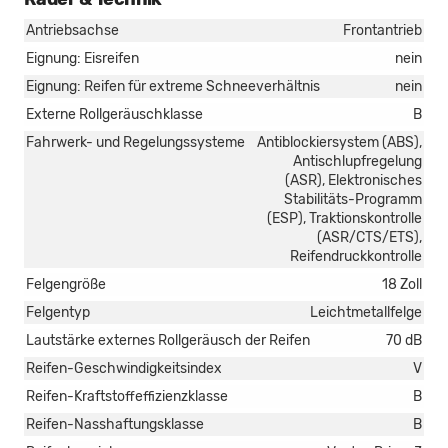
Antriebsachse
Frontantrieb
Eignung: Eisreifen
nein
Eignung: Reifen für extreme Schneeverhältnis
nein
Externe Rollgeräuschklasse
B
Fahrwerk- und Regelungssysteme
Antiblockiersystem (ABS),
Antischlupfregelung
(ASR), Elektronisches
Stabilitäts-Programm
(ESP), Traktionskontrolle
(ASR/CTS/ETS),
Reifendruckkontrolle
Felgengröße
18 Zoll
Felgentyp
Leichtmetallfelge
Lautstärke externes Rollgeräusch der Reifen
70 dB
Reifen-Geschwindigkeitsindex
V
Reifen-Kraftstoffeffizienzklasse
B
Reifen-Nasshaftungsklasse
B