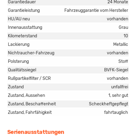
Garantiedauer
24 Monate
Garantieleistung
Fahrzeuggarantie vom Hersteller
HU/AU neu
vorhanden
Innenausstattung
Grau
Kilometerstand
10
Lackierung
Metallic
Nichtraucher-Fahrzeug
vorhanden
Polsterung
Stoff
Qualitätssiegel
BVFK-Siegel
Rußpartikelfilter / SCR
vorhanden
Zustand
unfallfrei
Zustand, Aussehen
1, sehr gut
Zustand, Beschaffenheit
Scheckheftgepflegt
Zustand, Fahrfähigkeit
fahrtauglich
Serienausstattungen