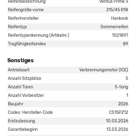
Reifenbezeichnung
Ventus Prime 3
Reifengröße vorne
215/45 R18
Reifenhersteller
Hankook
Reifentyp
Sommerreifen
Reifentypenkennung (Artikelnr.)
1021897
Tragfähigkeitsindex
89
Sonstiges
Antriebsart
Verbrennungsmotor (ICE)
Anzahl Sitzplätze
5
Anzahl Türen
5-türig
Anzahl Vorbesitzer
1
Baujahr
2026
Codes: Hersteller-Code
CS15PZ12
Erstzulassung
10.03.2026
Garantiebeginn
13.03.2026