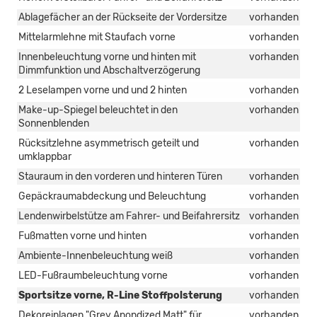
Ablagefächer an der Rückseite der Vordersitze
vorhanden
Mittelarmlehne mit Staufach vorne
vorhanden
Innenbeleuchtung vorne und hinten mit
vorhanden
Dimmfunktion und Abschaltverzögerung
2 Leselampen vorne und und 2 hinten
vorhanden
Make-up-Spiegel beleuchtet in den
vorhanden
Sonnenblenden
Rücksitzlehne asymmetrisch geteilt und
vorhanden
umklappbar
Stauraum in den vorderen und hinteren Türen
vorhanden
Gepäckraumabdeckung und Beleuchtung
vorhanden
Lendenwirbelstütze am Fahrer- und Beifahrersitz
vorhanden
Fußmatten vorne und hinten
vorhanden
Ambiente-Innenbeleuchtung weiß
vorhanden
LED-Fußraumbeleuchtung vorne
vorhanden
Sportsitze vorne, R-Line Stoffpolsterung
vorhanden
Dekoreinlagen "Grey Anondized Matt" für
vorhanden