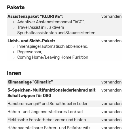
Pakete
Assistenzpaket ''IQ.DRIVE'':
vorhanden
Adaptiver Abstandstempomat ''ACC'',
Travel Assist inkl. aktivem
Spurhalteassistenten und Stauassistenten
Licht- und Sicht-Paket:
vorhanden
Innenspiegel automatisch abblendend,
Regensensor,
Coming Home/Leaving Home Funktion
Innen
Klimaanlage "Climatic"
vorhanden
3-Speichen-Multifunktionslederlenkrad mit
vorhanden
Schaltwippen für DSG
Handbremsengriff und Schalthebel in Leder
vorhanden
Höhen- und längenverstellbares Lenkrad
vorhanden
Elektrische Fensterheber vorne und hinten
vorhanden
Höhenverstellbarer Fahrer- und Beifahrersitz
vorhanden