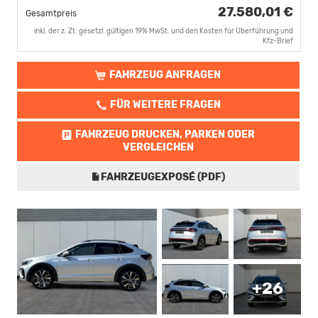
27.580,01 €
Gesamtpreis
inkl. der z. Zt. gesetzl. gültigen 19% MwSt. und den Kosten für Überführung und
Kfz-Brief
FAHRZEUG ANFRAGEN
FÜR WEITERE FRAGEN
FAHRZEUG DRUCKEN, PARKEN ODER
VERGLEICHEN
FAHRZEUGEXPOSÉ (PDF)
+26