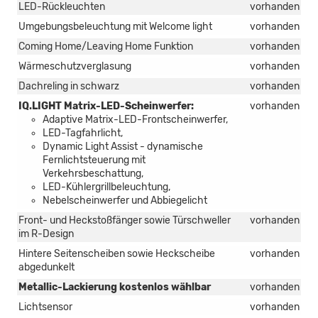
LED-Rückleuchten
vorhanden
Umgebungsbeleuchtung mit Welcome light
vorhanden
Coming Home/Leaving Home Funktion
vorhanden
Wärmeschutzverglasung
vorhanden
Dachreling in schwarz
vorhanden
IQ.LIGHT Matrix-LED-Scheinwerfer:
vorhanden
Adaptive Matrix-LED-Frontscheinwerfer,
LED-Tagfahrlicht,
Dynamic Light Assist - dynamische
Fernlichtsteuerung mit
Verkehrsbeschattung,
LED-Kühlergrillbeleuchtung,
Nebelscheinwerfer und Abbiegelicht
Front- und Heckstoßfänger sowie Türschweller
vorhanden
im R-Design
Hintere Seitenscheiben sowie Heckscheibe
vorhanden
abgedunkelt
Metallic-Lackierung kostenlos wählbar
vorhanden
Lichtsensor
vorhanden