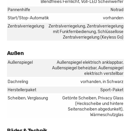
Blendfreies Fernlicht, Voll-LED Scheinwerfer
Pannenhilfe
Notrad
Start/Stop-Automatik
vorhanden
Zentralverriegelung
Zentralverriegelung, Zentralverriegelung
mit Funkfernbedienung, Schlüssellose
Zentralverriegelung (Keyless Go)
Außen
Außenspiegel
Außenspiegel elektrisch anklappbar,
Außenspiegel beheizbar, Außenspiegel
elektrisch verstellbar
Dachreling
vorhanden, in Schwarz
Herstellerpaket
Sport-Paket
Scheiben, Verglasung
Getönte Scheiben, Privacy Glass
(Heckscheibe und hintere
Seitenscheiben abgedunkelt),
Wärmeschutzglas
Räder & Technik