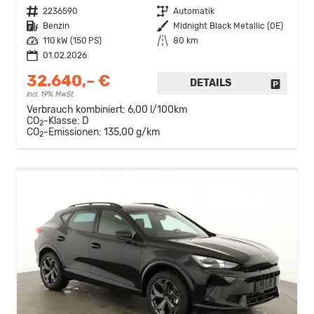
Fahrzeugnr.
2236590
Getriebe
Automatik
Kraftstoff
Benzin
Außenfarbe
Midnight Black Metallic (0E)
Leistung
110 kW (150 PS)
Kilometerstand
80 km
01.02.2026
32.640,– €
DETAILS
FAHRZE
incl. 19% MwSt.
Verbrauch kombiniert:
6,00 l/100km
CO
-Klasse:
D
2
CO
-Emissionen:
135,00 g/km
2