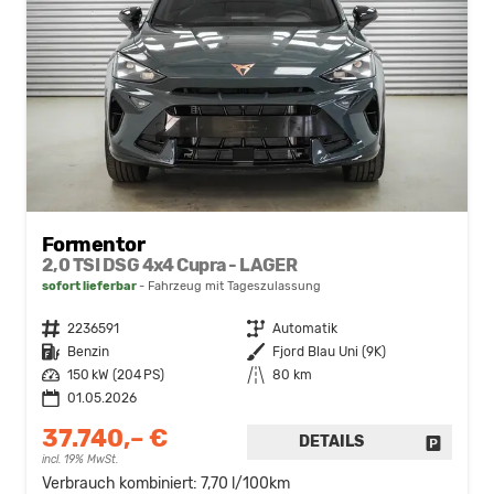
Formentor
2,0 TSI DSG 4x4 Cupra - LAGER
sofort lieferbar
Fahrzeug mit Tageszulassung
Fahrzeugnr.
2236591
Getriebe
Automatik
Kraftstoff
Benzin
Außenfarbe
Fjord Blau Uni (9K)
Leistung
150 kW (204 PS)
Kilometerstand
80 km
01.05.2026
37.740,– €
DETAILS
FAHRZE
incl. 19% MwSt.
Verbrauch kombiniert:
7,70 l/100km