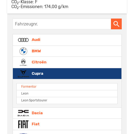
CO
-Klasse:
F
2
CO
-Emissionen:
174,00 g/km
2
Fahrzeugnr.
Audi
BMW
Citroën
Cupra
Formentor
Leon
Leon Sportstourer
Dacia
Fiat