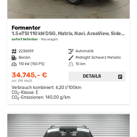
Formentor
1.5 eTSI 110 kW DSG, Matrix, Navi, AreaView, Side, Winter, el. Klappe, 5 J.-Garantie
sofort lieferbar
Neuwagen
Fahrzeugnr.
2236559
Getriebe
Automatik
Kraftstoff
Benzin
Außenfarbe
Midnight Schwarz Metallic
Leistung
110 kW (150 PS)
Kilometerstand
10 km
34.745,– €
DETAILS
FAHRZE
incl. 19% MwSt.
Verbrauch kombiniert:
6,20 l/100km
CO
-Klasse:
E
2
CO
-Emissionen:
140,00 g/km
2