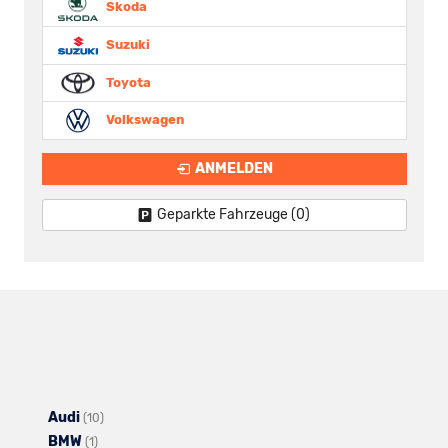
Skoda
Suzuki
Toyota
Volkswagen
ANMELDEN
Geparkte Fahrzeuge (
0
)
Audi
Alle
(10)
BMW
Alle
Fahrzeuge
(1)