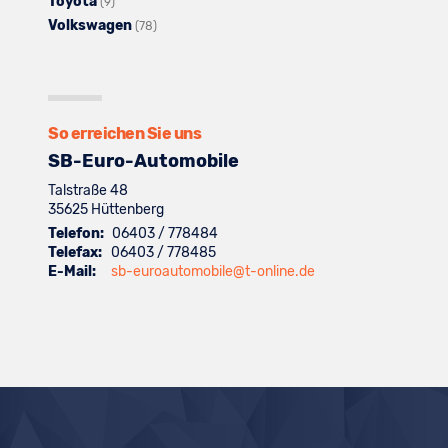
Toyota
Seat
Fahrzeuge
Alle
anzeigen
von
(9)
Volkswagen
anzeigen
von
Fahrzeuge
Skoda
Alle
(78)
Suzuki
von
anzeigen
Fahrzeuge
anzeigen
Toyota
von
anzeigen
Volkswagen
anzeigen
So erreichen Sie uns
SB-Euro-Automobile
Talstraße 48
35625
Hüttenberg
Telefon:
06403 / 778484
Telefax:
06403 / 778485
E-Mail:
sb-euroautomobile@t-online.de