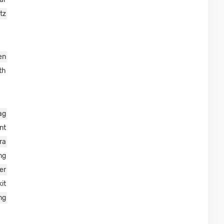
tz
en
th
ag
nt
ra
ng
er
it
ng