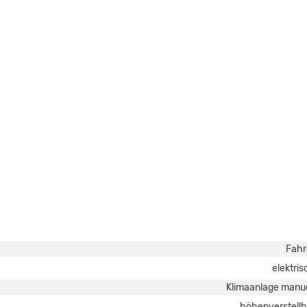
Fahr
elektris
Klimaanlage manue
höhenverstellb