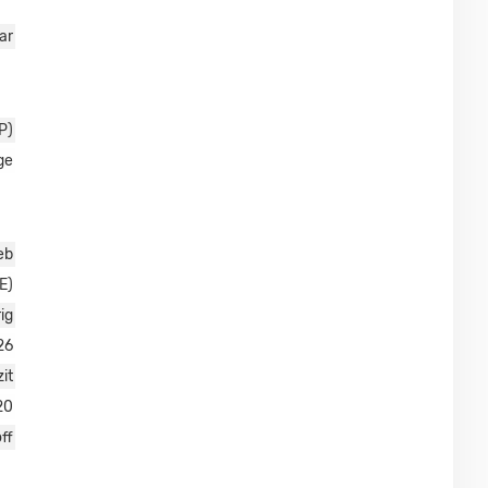
ar
P)
ge
eb
E)
ig
26
it
20
ff