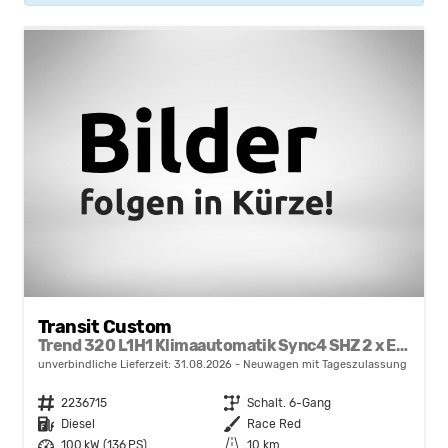
Transit Custom
Trend 320 L1H1 Klimaautomatik Sync4 SHZ 2 x Einparkhilfe Kamera 5JG
unverbindliche Lieferzeit:
31.08.2026
Neuwagen mit Tageszulassung
Fahrzeugnr.
2236715
Getriebe
Schalt. 6-Gang
Kraftstoff
Diesel
Außenfarbe
Race Red
Leistung
100 kW (136 PS)
Kilometerstand
10 km