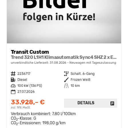
Transit Custom
Trend 320 L1H1 Klimaautomatik Sync4 SHZ 2 x Einparkhilfe Kamera 5JG
unverbindliche Lieferzeit:
31.08.2026
Neuwagen mit Tageszulassung
Fahrzeugnr.
2236717
Getriebe
Schalt. 6-Gang
Kraftstoff
Diesel
Außenfarbe
Frozen Weiß
Leistung
100 kW (136 PS)
Kilometerstand
10 km
27.07.2026
33.928,– €
DETAILS
FAHRZE
incl. 19% MwSt.
Verbrauch kombiniert:
7,80 l/100km
CO
-Klasse:
G
2
CO
-Emissionen:
198,00 g/km
2