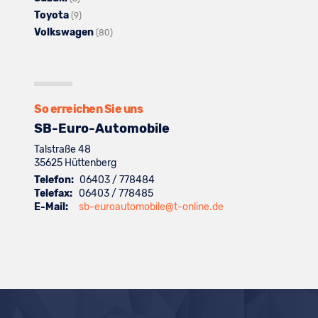
Toyota
Seat
Fahrzeuge
Alle
anzeigen
von
(9)
Volkswagen
anzeigen
von
Fahrzeuge
Skoda
Alle
(80)
Suzuki
von
anzeigen
Fahrzeuge
anzeigen
Toyota
von
anzeigen
Volkswagen
anzeigen
So erreichen Sie uns
SB-Euro-Automobile
Talstraße 48
35625
Hüttenberg
Telefon:
06403 / 778484
Telefax:
06403 / 778485
E-Mail:
sb-euroautomobile@t-online.de