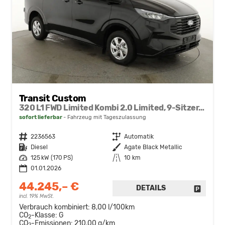
Transit Custom
320 L1 FWD Limited Kombi 2.0 Limited, 9-Sitzer, Navi, FS-beheizbar, Side, Kamera, 4 J.-Garantie
sofort lieferbar
Fahrzeug mit Tageszulassung
Fahrzeugnr.
2236563
Getriebe
Automatik
Kraftstoff
Diesel
Außenfarbe
Agate Black Metallic
Leistung
125 kW (170 PS)
Kilometerstand
10 km
01.01.2026
44.245,– €
DETAILS
FAHRZE
incl. 19% MwSt.
Verbrauch kombiniert:
8,00 l/100km
CO
-Klasse:
G
2
CO
-Emissionen:
210,00 g/km
2