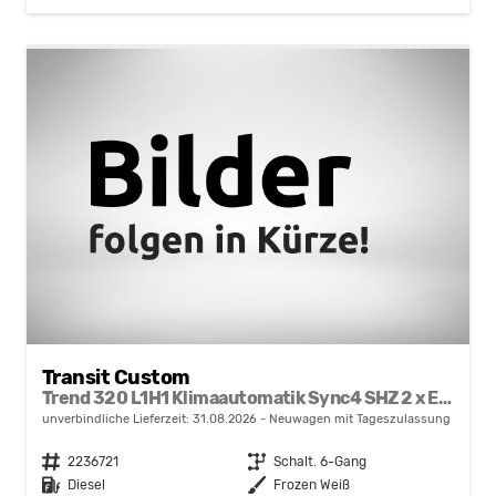
Transit Custom
Trend 320 L1H1 Klimaautomatik Sync4 SHZ 2 x Einparkhilfe Kamera 5JG
unverbindliche Lieferzeit:
31.08.2026
Neuwagen mit Tageszulassung
Fahrzeugnr.
2236721
Getriebe
Schalt. 6-Gang
Kraftstoff
Diesel
Außenfarbe
Frozen Weiß