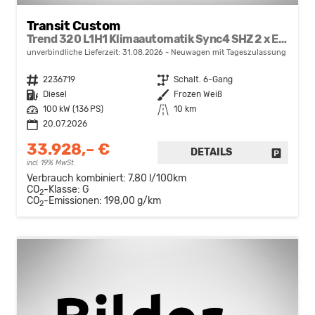
Transit Custom
Trend 320 L1H1 Klimaautomatik Sync4 SHZ 2 x Einparkhilfe Kamera 5JG
unverbindliche Lieferzeit:
31.08.2026
Neuwagen mit Tageszulassung
Fahrzeugnr.
2236719
Getriebe
Schalt. 6-Gang
Kraftstoff
Diesel
Außenfarbe
Frozen Weiß
Leistung
100 kW (136 PS)
Kilometerstand
10 km
20.07.2026
33.928,– €
DETAILS
FAHRZE
incl. 19% MwSt.
Verbrauch kombiniert:
7,80 l/100km
CO
-Klasse:
G
2
CO
-Emissionen:
198,00 g/km
2