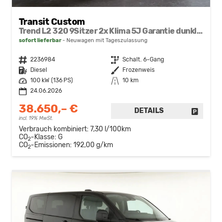
Transit Custom
Trend L2 320 9Sitzer 2x Klima 5J Garantie dunkle Scheiben Sync4 Sitzheizung
sofort lieferbar
Neuwagen mit Tageszulassung
Fahrzeugnr.
2236984
Getriebe
Schalt. 6-Gang
Kraftstoff
Diesel
Außenfarbe
Frozenweis
Leistung
100 kW (136 PS)
Kilometerstand
10 km
24.06.2026
38.650,– €
DETAILS
FAHRZE
incl. 19% MwSt.
Verbrauch kombiniert:
7,30 l/100km
CO
-Klasse:
G
2
CO
-Emissionen:
192,00 g/km
2