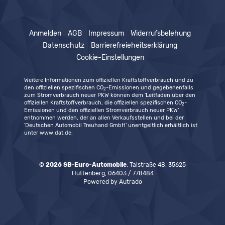
Anmelden
AGB
Impressum
Widerrufsbelehung
Datenschutz
Barrierefreieheitserklärung
Cookie-Einstellungen
Weitere Informationen zum offiziellen Kraftstoffverbrauch und zu
den offiziellen spezifischen CO
-Emissionen und gegebenenfalls
2
zum Stromverbrauch neuer PKW können dem 'Leitfaden über den
offiziellen Kraftstoffverbrauch, die offiziellen spezifischen CO
-
2
Emissionen und den offiziellen Stromverbrauch neuer PKW'
entnommen werden, der an allen Verkaufsstellen und bei der
'Deutschen Automobil Treuhand GmbH' unentgeltlich erhältlich ist
unter www.dat.de.
© 2026
SB-Euro-Automobile
,
Talstraße 48
,
35625
Hüttenberg,
06403 / 778484
Powered by Autrado