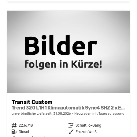
Transit Custom
Trend 320 L1H1 Klimaautomatik Sync4 SHZ 2 x Einparkhilfe Kamera 5JG
unverbindliche Lieferzeit:
31.08.2026
Neuwagen mit Tageszulassung
Fahrzeugnr.
2236718
Getriebe
Schalt. 6-Gang
Kraftstoff
Diesel
Außenfarbe
Frozen Weiß