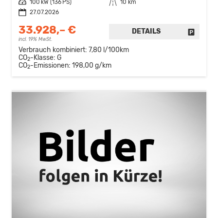
Leistung
100 kW (136 PS)
Kilometerstand
10 km
27.07.2026
33.928,– €
DETAILS
FAHRZE
incl. 19% MwSt.
Verbrauch kombiniert:
7,80 l/100km
CO
-Klasse:
G
2
CO
-Emissionen:
198,00 g/km
2