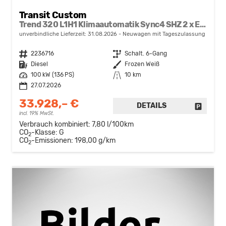
Transit Custom
Trend 320 L1H1 Klimaautomatik Sync4 SHZ 2 x Einparkhilfe Kamera 5JG
unverbindliche Lieferzeit:
31.08.2026
Neuwagen mit Tageszulassung
Fahrzeugnr.
2236716
Getriebe
Schalt. 6-Gang
Kraftstoff
Diesel
Außenfarbe
Frozen Weiß
Leistung
100 kW (136 PS)
Kilometerstand
10 km
27.07.2026
33.928,– €
DETAILS
FAHRZE
incl. 19% MwSt.
Verbrauch kombiniert:
7,80 l/100km
CO
-Klasse:
G
2
CO
-Emissionen:
198,00 g/km
2