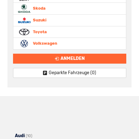
Skoda
Suzuki
Toyota
Volkswagen
ANMELDEN
Geparkte Fahrzeuge (
0
)
Audi
Alle
(10)