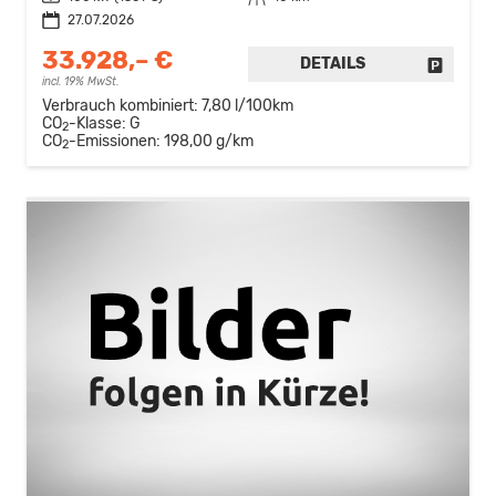
27.07.2026
33.928,– €
DETAILS
FAHRZE
incl. 19% MwSt.
Verbrauch kombiniert:
7,80 l/100km
CO
-Klasse:
G
2
CO
-Emissionen:
198,00 g/km
2