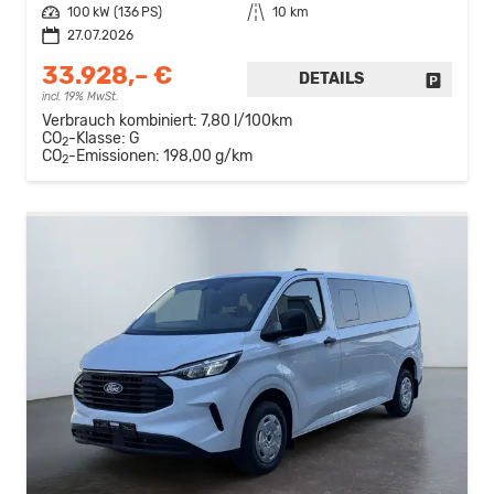
Leistung
100 kW (136 PS)
Kilometerstand
10 km
27.07.2026
33.928,– €
DETAILS
FAHRZE
incl. 19% MwSt.
Verbrauch kombiniert:
7,80 l/100km
CO
-Klasse:
G
2
CO
-Emissionen:
198,00 g/km
2