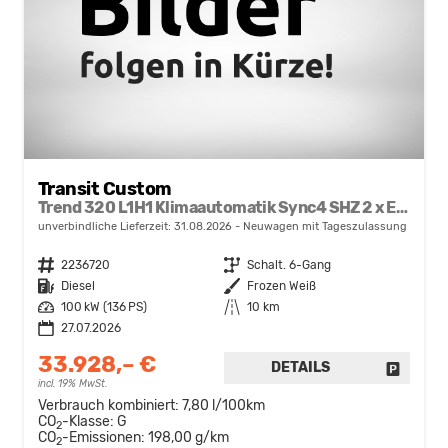
Transit Custom
Trend 320 L1H1 Klimaautomatik Sync4 SHZ 2 x Einparkhilfe Kamera 5JG
unverbindliche Lieferzeit:
31.08.2026
Neuwagen mit Tageszulassung
Fahrzeugnr.
2236720
Getriebe
Schalt. 6-Gang
Kraftstoff
Diesel
Außenfarbe
Frozen Weiß
Leistung
100 kW (136 PS)
Kilometerstand
10 km
27.07.2026
33.928,– €
DETAILS
FAHRZE
incl. 19% MwSt.
Verbrauch kombiniert:
7,80 l/100km
CO
-Klasse:
G
2
CO
-Emissionen:
198,00 g/km
2