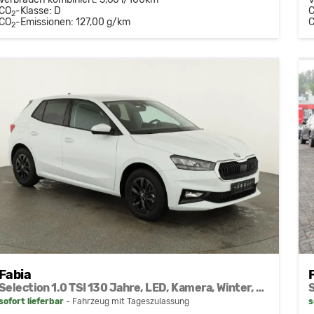
CO
-Klasse:
D
2
CO
-Emissionen:
127,00 g/km
2
Fabia
Selection 1.0 TSI 130 Jahre, LED, Kamera, Winter, Sunset, 15-Zoll
sofort lieferbar
Fahrzeug mit Tageszulassung
s