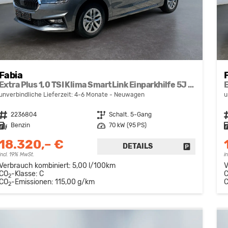
Fabia
Extra Plus 1,0 TSI Klima SmartLink Einparkhilfe 5J Garantie LED Alu Felgen Kamera Sitzheizung Bluetooth
unverbindliche Lieferzeit: 4-6 Monate
Neuwagen
u
Fahrzeugnr.
2236804
Getriebe
Schalt. 5-Gang
F
Kraftstoff
Benzin
Leistung
70 kW (95 PS)
K
18.320,– €
DETAILS
FAHRZEUG 
incl. 19% MwSt.
i
Verbrauch kombiniert:
5,00 l/100km
V
CO
-Klasse:
C
2
CO
-Emissionen:
115,00 g/km
2