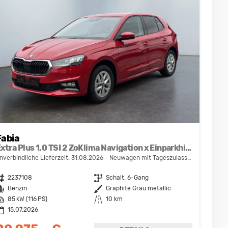
Fabia
Extra Plus 1,0 TSI 2 ZoKlima Navigation x Einparkhilfe Kessy beheiztes Lenkrad Sitzheizung Sunset 5J Garantie
nverbindliche Lieferzeit:
31.08.2026
Neuwagen mit Tageszulassung
ahrzeugnr.
2237108
Getriebe
Schalt. 6-Gang
raftstoff
Benzin
Außenfarbe
Graphite Grau metallic
eistung
85 kW (116 PS)
Kilometerstand
10 km
15.07.2026