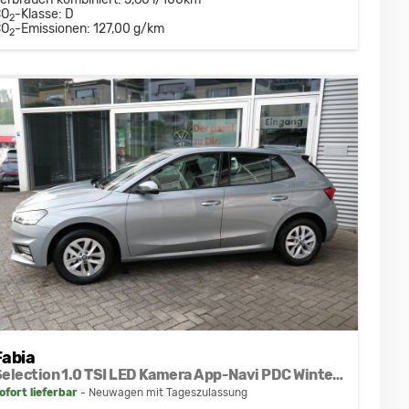
CO
-Klasse:
D
2
CO
-Emissionen:
127,00 g/km
2
Fabia
Selection 1.0 TSI LED Kamera App-Navi PDC Winterpaket
ofort lieferbar
Neuwagen mit Tageszulassung