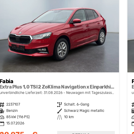
Fabia
Extra Plus 1,0 TSI 2 ZoKlima Navigation x Einparkhilfe Kessy beheiztes Lenkrad Sitzheizung Sunset 5J Garantie
unverbindliche Lieferzeit:
31.08.2026
Neuwagen mit Tageszulassung
u
Fahrzeugnr.
2237107
Getriebe
Schalt. 6-Gang
F
Kraftstoff
Benzin
Außenfarbe
Schwarz Magic metallic
K
Leistung
85 kW (116 PS)
Kilometerstand
10 km
L
15.07.2026