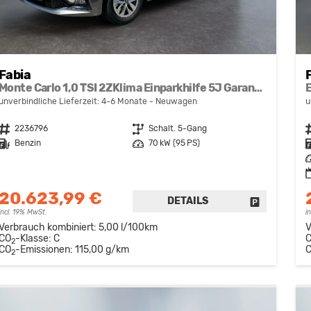
Fabia
Monte Carlo 1,0 TSI 2ZKlima Einparkhilfe 5J Garantie LED 16 Zoll Alu 10Zoll Digitales Cockpit Apple Carplay Sitzheizung
unverbindliche Lieferzeit: 4-6 Monate
Neuwagen
u
Fahrzeugnr.
2236796
Getriebe
Schalt. 5-Gang
F
Kraftstoff
Benzin
Leistung
70 kW (95 PS)
K
L
20.623,99 €
DETAILS
FAHRZEUG 
incl. 19% MwSt.
i
Verbrauch kombiniert:
5,00 l/100km
V
CO
-Klasse:
C
2
CO
-Emissionen:
115,00 g/km
2