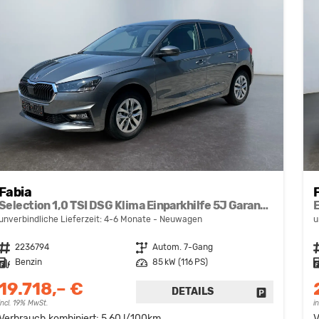
Fabia
Selection 1,0 TSI DSG Klima Einparkhilfe 5J Garantie LED Apple Carplay Bluetooth
unverbindliche Lieferzeit: 4-6 Monate
Neuwagen
u
Fahrzeugnr.
2236794
Getriebe
Autom. 7-Gang
F
Kraftstoff
Benzin
Leistung
85 kW (116 PS)
K
19.718,– €
DETAILS
FAHRZEUG 
incl. 19% MwSt.
i
Verbrauch kombiniert:
5,60 l/100km
V