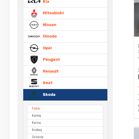
Kia
Mitsubishi
Nissan
Omoda
Opel
Peugeot
Renault
Seat
Skoda
Fabia
Kamiq
Karoq
Kodiaq
Octavia