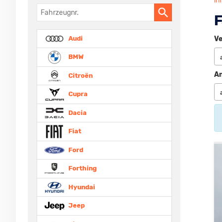
in
Fahrzeugnr.
F
Audi
Ve
BMW
An
Citroën
Cupra
Dacia
Fiat
Ford
Forthing
Hyundai
Jeep