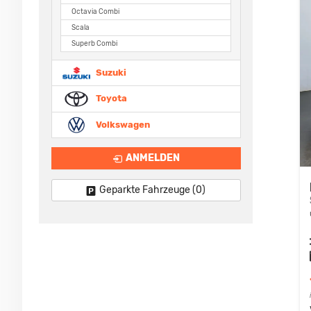
Octavia Combi
Scala
Superb Combi
Suzuki
Toyota
Volkswagen
ANMELDEN
Geparkte Fahrzeuge (
0
)