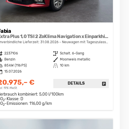
Fabia
Extra Plus 1,0 TSI 2 ZoKlima Navigation x Einparkhilfe Kessy beheiztes Lenkrad Sitzheizung Sunset 5J Garantie
nverbindliche Lieferzeit:
31.08.2026
Neuwagen mit Tageszulassung
ahrzeugnr.
2237106
Getriebe
Schalt. 6-Gang
raftstoff
Benzin
Außenfarbe
Moonweis metallic
eistung
85 kW (116 PS)
Kilometerstand
10 km
15.07.2026
20.975,– €
DETAILS
DRUCKEN, PARKEN ODER VERGLEICHEN
FAHRZEUG D
ncl. 19% MwSt.
erbrauch kombiniert:
5,00 l/100km
CO
-Klasse:
D
2
CO
-Emissionen:
116,00 g/km
2