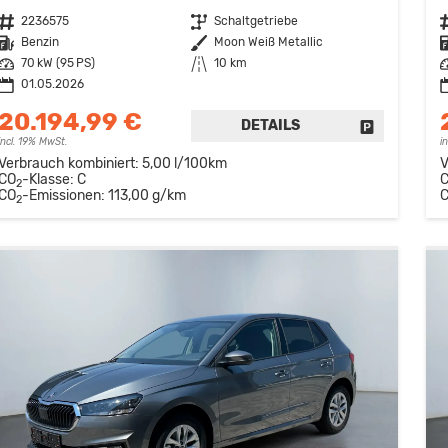
Fahrzeugnr.
2236575
Getriebe
Schaltgetriebe
F
Kraftstoff
Benzin
Außenfarbe
Moon Weiß Metallic
K
Leistung
70 kW (95 PS)
Kilometerstand
10 km
L
01.05.2026
20.194,99 €
DETAILS
FAHRZEUG 
incl. 19% MwSt.
i
Verbrauch kombiniert:
5,00 l/100km
V
CO
-Klasse:
C
2
CO
-Emissionen:
113,00 g/km
2