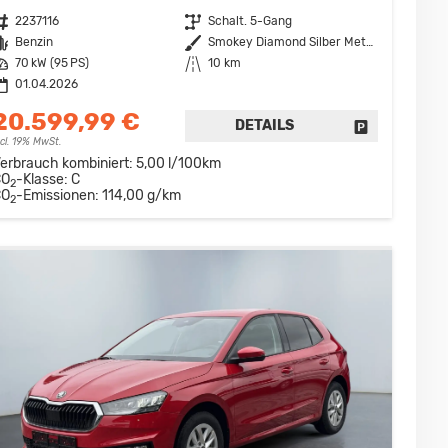
ahrzeugnr.
2237116
Getriebe
Schalt. 5-Gang
raftstoff
Benzin
Außenfarbe
Smokey Diamond Silber Metallic
eistung
70 kW (95 PS)
Kilometerstand
10 km
01.04.2026
20.599,99 €
DETAILS
DRUCKEN, PARKEN ODER VERGLEICHEN
FAHRZEUG D
ncl. 19% MwSt.
erbrauch kombiniert:
5,00 l/100km
CO
-Klasse:
C
2
CO
-Emissionen:
114,00 g/km
2