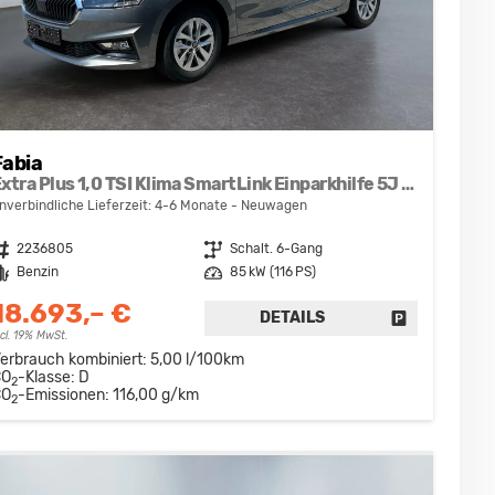
Fabia
Extra Plus 1,0 TSI Klima SmartLink Einparkhilfe 5J Garantie LED Alu Felgen Kamera Sitzheizung Bluetooth
nverbindliche Lieferzeit: 4-6 Monate
Neuwagen
ahrzeugnr.
2236805
Getriebe
Schalt. 6-Gang
raftstoff
Benzin
Leistung
85 kW (116 PS)
18.693,– €
DETAILS
DRUCKEN, PARKEN ODER VERGLEICHEN
FAHRZEUG D
ncl. 19% MwSt.
erbrauch kombiniert:
5,00 l/100km
CO
-Klasse:
D
2
CO
-Emissionen:
116,00 g/km
2