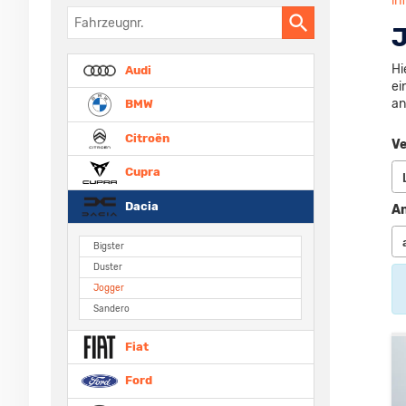
in
Fahrzeugnr.
J
Hi
Audi
ei
an
BMW
Citroën
Ve
Cupra
Dacia
An
Bigster
Duster
Jogger
Sandero
Fiat
Ford