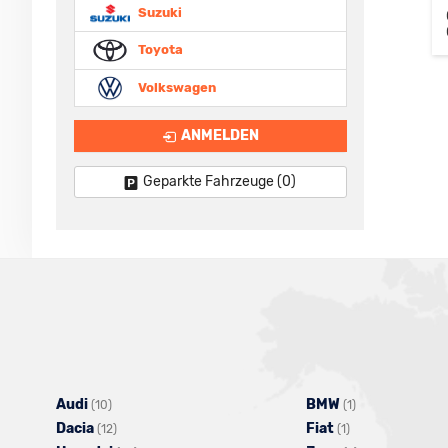
Suzuki
Toyota
Volkswagen
ANMELDEN
Geparkte Fahrzeuge (
0
)
Audi
Alle
BMW
Alle
(10)
(1)
Dacia
Fahrzeuge
Alle
Fiat
Alle
Fahrzeuge
(12)
(1)