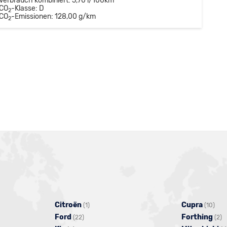
Verbrauch kombiniert:
5,70 l/100km
CO
-Klasse:
D
2
CO
-Emissionen:
128,00 g/km
2
Citroën
Alle
Cupra
Alle
(1)
(10)
Ford
Alle
Fahrzeuge
Forthing
Fah
A
(22)
(2)