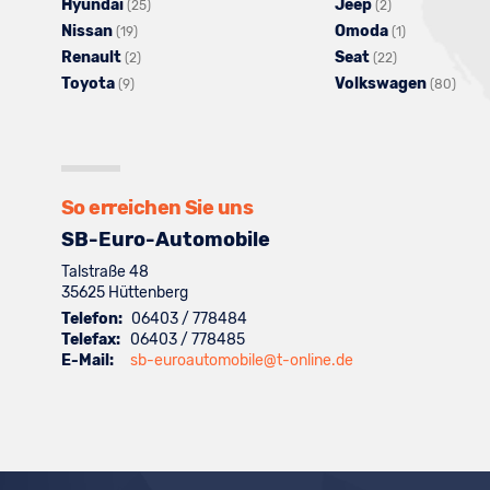
Hyundai
von
Fahrzeuge
Alle
Jeep
Fahrzeuge
von
Alle
(25)
(2)
Nissan
Audi
von
Alle
Fahrzeuge
Omoda
von
BMW
Fahrzeuge
Alle
(19)
(1)
Renault
anzeigen
Dacia
Fahrzeuge
Alle
von
Seat
Fiat
anzeigen
von
Alle
Fahrzeuge
(2)
(22)
Toyota
anzeigen
Alle
von
Fahrzeuge
Hyundai
Volkswagen
anzeigen
Jeep
Fahrzeuge
von
Alle
(9)
(80)
Fahrzeuge
Nissan
von
anzeigen
anzeigen
von
Omoda
Fahr
von
anzeigen
Renault
Seat
anzeigen
von
Toyota
anzeigen
anzeigen
Volk
anzeigen
anze
So erreichen Sie uns
SB-Euro-Automobile
Talstraße 48
35625
Hüttenberg
Telefon:
06403 / 778484
Telefax:
06403 / 778485
E-Mail:
sb-euroautomobile@t-online.de