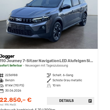
Jogger
110 Journey 7-Sitzer Navigation LED Alufelgen Sitzheizung Einparkhilfe Kamera 360° Keyless
sofort lieferbar
Neuwagen mit Tageszulassung
Fahrzeugnr.
2236988
Getriebe
Schalt. 6-Gang
Kraftstoff
Benzin
Außenfarbe
Schiste Grau metallic
Leistung
81 kW (110 PS)
Kilometerstand
10 km
30.06.2026
22.850,– €
DETAILS
FAHRZEUG 
incl. 19% MwSt.