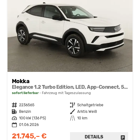
Mokka
Elegance 1.2 Turbo Edition, LED, App-Connect, 5 J.-Garantie
sofort lieferbar
Fahrzeug mit Tageszulassung
Fahrzeugnr.
2236565
Getriebe
Schaltgetriebe
Kraftstoff
Benzin
Außenfarbe
Arktis Weiß
Leistung
100 kW (136 PS)
Kilometerstand
10 km
01.06.2026
21.745,– €
DETAILS
FAHRZE