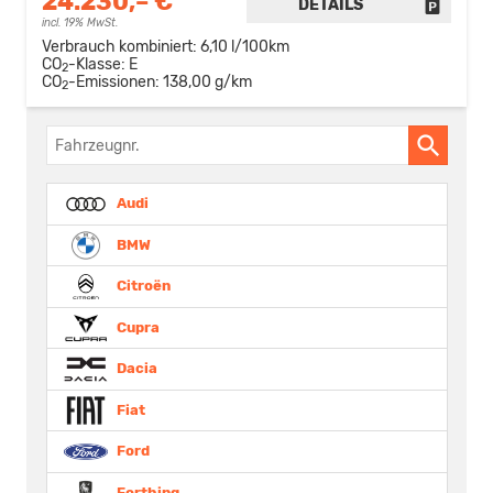
24.230,– €
DETAILS
FAHRZE
incl. 19% MwSt.
Verbrauch kombiniert:
6,10 l/100km
CO
-Klasse:
E
2
CO
-Emissionen:
138,00 g/km
2
Fahrzeugnr.
Audi
BMW
Citroën
Cupra
Dacia
Fiat
Ford
Forthing