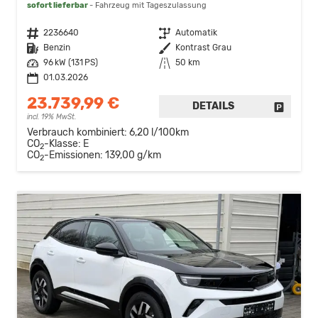
sofort lieferbar
Fahrzeug mit Tageszulassung
Fahrzeugnr.
2236640
Getriebe
Automatik
Kraftstoff
Benzin
Außenfarbe
Kontrast Grau
Leistung
96 kW (131 PS)
Kilometerstand
50 km
01.03.2026
23.739,99 €
DETAILS
FAHRZE
incl. 19% MwSt.
Verbrauch kombiniert:
6,20 l/100km
CO
-Klasse:
E
2
CO
-Emissionen:
139,00 g/km
2