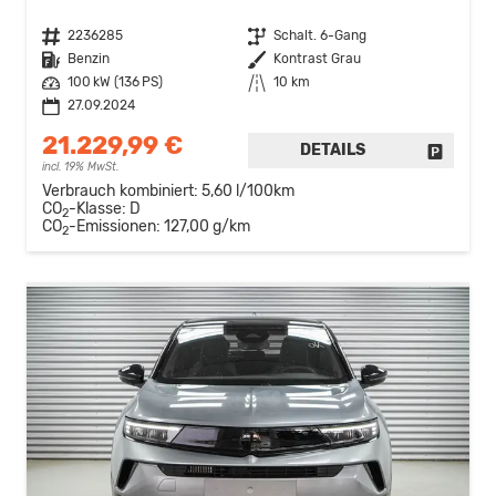
Fahrzeugnr.
2236285
Getriebe
Schalt. 6-Gang
Kraftstoff
Benzin
Außenfarbe
Kontrast Grau
Leistung
100 kW (136 PS)
Kilometerstand
10 km
27.09.2024
21.229,99 €
DETAILS
FAHRZE
incl. 19% MwSt.
Verbrauch kombiniert:
5,60 l/100km
CO
-Klasse:
D
2
CO
-Emissionen:
127,00 g/km
2