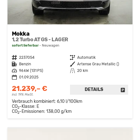
Mokka
1,2 Turbo AT GS - LAGER
sofort lieferbar
Neuwagen
Fahrzeugnr.
2237054
Getriebe
Automatik
Kraftstoff
Benzin
Außenfarbe
Artense Grau Metallic ()
Leistung
96 kW (131 PS)
Kilometerstand
20 km
01.09.2025
21.239,– €
DETAILS
FAHRZE
incl. 19% MwSt.
Verbrauch kombiniert:
6,10 l/100km
CO
-Klasse:
E
2
CO
-Emissionen:
138,00 g/km
2