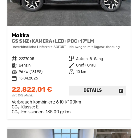
Mokka
GS SHZ+KAMERA+LED+PDC+17"LM
unverbindliche Lieferzeit: SOFORT
Neuwagen mit Tageszulassung
Fahrzeugnr.
2237005
Getriebe
Autom. 8-Gang
Kraftstoff
Benzin
Außenfarbe
Grafik Grau
Leistung
96 kW (131 PS)
Kilometerstand
10 km
15.04.2026
22.822,01 €
DETAILS
FAHRZE
incl. 19% MwSt.
Verbrauch kombiniert:
6,10 l/100km
CO
-Klasse:
E
2
CO
-Emissionen:
138,00 g/km
2