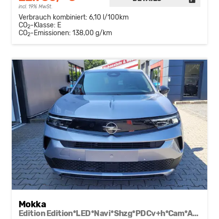
incl. 19% MwSt.
Verbrauch kombiniert:
6,10 l/100km
CO
-Klasse:
E
2
CO
-Emissionen:
138,00 g/km
2
Mokka
Edition Edition*LED*Navi*Shzg*PDCv+h*Cam*ACC*17"