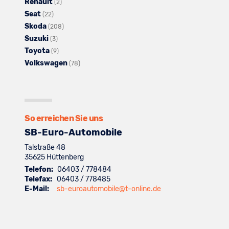
Renault
von
Omoda
anzeigen
Alle
Fahrzeuge
(2)
Seat
Opel
Alle
anzeigen
Fahrzeuge
von
(22)
Skoda
anzeigen
Fahrzeuge
von
Alle
Peugeot
(208)
Suzuki
von
Alle
Renault
Fahrzeuge
anzeigen
(3)
Toyota
Seat
Fahrzeuge
Alle
anzeigen
von
(9)
Volkswagen
anzeigen
von
Fahrzeuge
Skoda
Alle
(78)
Suzuki
von
anzeigen
Fahrzeuge
anzeigen
Toyota
von
anzeigen
Volkswagen
anzeigen
So erreichen Sie uns
SB-Euro-Automobile
Talstraße 48
35625
Hüttenberg
Telefon:
06403 / 778484
Telefax:
06403 / 778485
E-Mail:
sb-euroautomobile@t-online.de