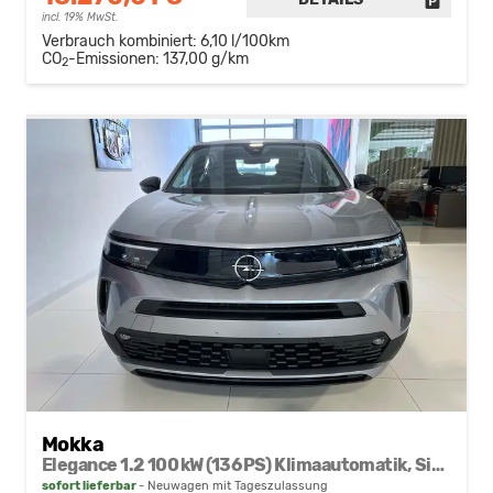
FAHRZE
incl. 19% MwSt.
Verbrauch kombiniert:
6,10 l/100km
CO
-Emissionen:
137,00 g/km
2
Mokka
Elegance 1.2 100 kW (136 PS) Klimaautomatik, Sitzheizung, Lenkradheizung, Abstandstempomat, Einparkhilfe, Rückfahrkamera, Bluetooth, Apple CarPlay, Android Auto, LED-Scheinwerfer, Voll Digitales Cockpit, 17 Zoll Leichtmetallfelgen, uvm.
sofort lieferbar
Neuwagen mit Tageszulassung