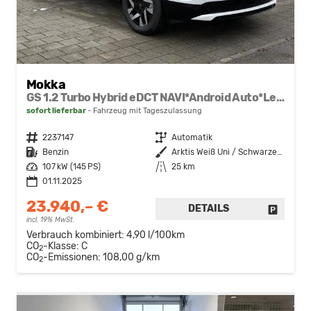
Mokka
GS 1.2 Turbo Hybrid eDCT NAVI*Android Auto*Leder*Keyless*Matrix*SHZ*Kamera*Klimaauto*LED*
sofort lieferbar
Fahrzeug mit Tageszulassung
Fahrzeugnr.
2237147
Getriebe
Automatik
Kraftstoff
Benzin
Außenfarbe
Arktis Weiß Uni / Schwarzes Dach
Leistung
107 kW (145 PS)
Kilometerstand
25 km
01.11.2025
23.940,– €
DETAILS
FAHRZE
incl. 19% MwSt.
Verbrauch kombiniert:
4,90 l/100km
CO
-Klasse:
C
2
CO
-Emissionen:
108,00 g/km
2