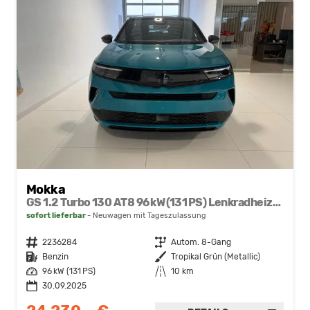
Mokka
GS 1.2 Turbo 130 AT8 96 kW (131 PS) Lenkradheizung, Sitzheizung, Klimaautomatik, Android Auto, Apple CarPlay, DAB, Einfackhilfe hinten, Rückfahrkamera, Privacy Glass, 18 Zoll Leichtmetallfelgen, uvm.
sofort lieferbar
Neuwagen mit Tageszulassung
Fahrzeugnr.
2236284
Getriebe
Autom. 8-Gang
Kraftstoff
Benzin
Außenfarbe
Tropikal Grün (Metallic)
Leistung
96 kW (131 PS)
Kilometerstand
10 km
30.09.2025