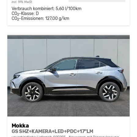
incl. 19% MwSt.
Verbrauch kombiniert:
5,60 l/100km
CO
-Klasse:
D
2
CO
-Emissionen:
127,00 g/km
2
Mokka
GS SHZ+KAMERA+LED+PDC+17"LM