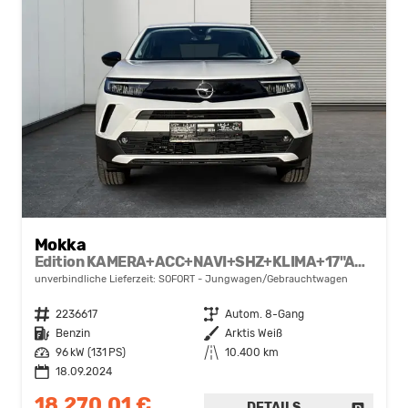
Mokka
Edition KAMERA+ACC+NAVI+SHZ+KLIMA+17"ALU+LED
unverbindliche Lieferzeit: SOFORT
Jungwagen/Gebrauchtwagen
Fahrzeugnr.
2236617
Getriebe
Autom. 8-Gang
Kraftstoff
Benzin
Außenfarbe
Arktis Weiß
Leistung
96 kW (131 PS)
Kilometerstand
10.400 km
18.09.2024
18.270,01 €
DETAILS