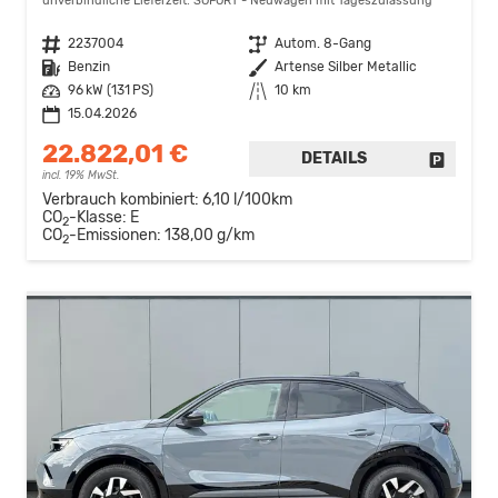
unverbindliche Lieferzeit: SOFORT
Neuwagen mit Tageszulassung
Fahrzeugnr.
2237004
Getriebe
Autom. 8-Gang
Kraftstoff
Benzin
Außenfarbe
Artense Silber Metallic
Leistung
96 kW (131 PS)
Kilometerstand
10 km
15.04.2026
22.822,01 €
DETAILS
FAHRZE
incl. 19% MwSt.
Verbrauch kombiniert:
6,10 l/100km
CO
-Klasse:
E
2
CO
-Emissionen:
138,00 g/km
2