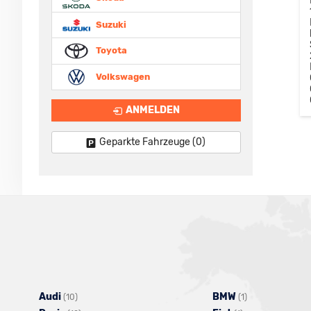
Suzuki
Toyota
Volkswagen
ANMELDEN
Geparkte Fahrzeuge (
0
)
Audi
Alle
BMW
Alle
(10)
(1)