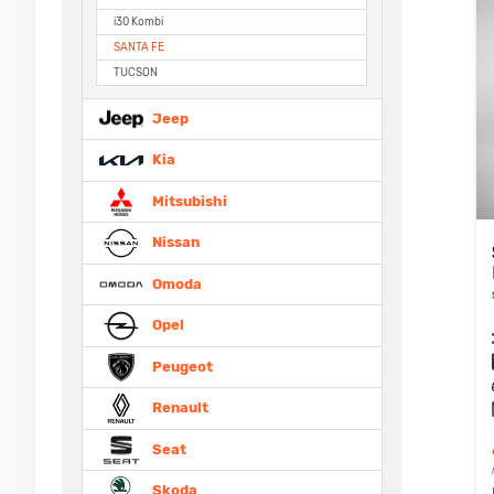
i30 Kombi
SANTA FE
TUCSON
Jeep
Kia
Mitsubishi
Nissan
Omoda
Opel
Peugeot
Renault
Seat
Skoda