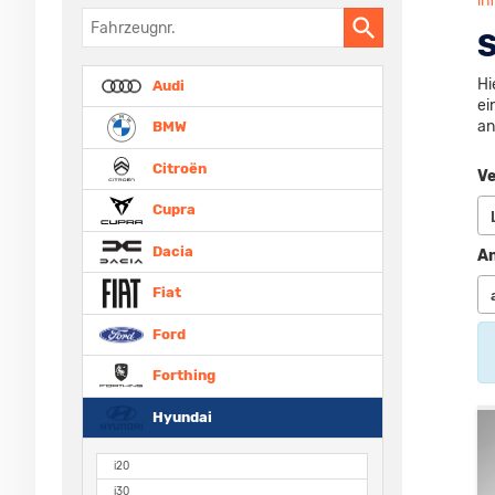
in
Fahrzeugnr.
S
Hi
Audi
ei
an
BMW
Citroën
Ve
Cupra
Dacia
An
Fiat
Ford
Forthing
Hyundai
i20
i30