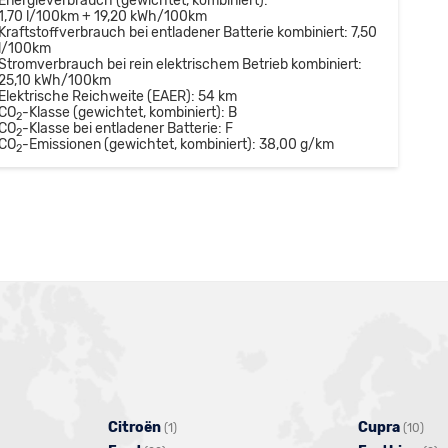
Energieverbrauch (gewichtet, kombiniert):
1,70 l/100km + 19,20 kWh/100km
Kraftstoffverbrauch bei entladener Batterie kombiniert:
7,50
l/100km
Stromverbrauch bei rein elektrischem Betrieb kombiniert:
25,10 kWh/100km
Elektrische Reichweite (EAER):
54 km
CO
-Klasse (gewichtet, kombiniert):
B
2
CO
-Klasse bei entladener Batterie:
F
2
CO
-Emissionen (gewichtet, kombiniert):
38,00 g/km
2
Citroën
Alle
Cupra
Alle
(1)
(10)