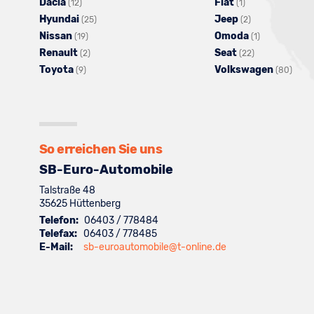
Dacia
Fahrzeuge
Alle
Fiat
Alle
Fahrzeuge
(12)
(1)
Hyundai
von
Fahrzeuge
Alle
Jeep
Fahrzeuge
von
Alle
(25)
(2)
Nissan
Audi
von
Alle
Fahrzeuge
Omoda
von
BMW
Fahrzeuge
Alle
(19)
(1)
Renault
anzeigen
Dacia
Fahrzeuge
Alle
von
Seat
Fiat
anzeigen
von
Alle
Fahrzeuge
(2)
(22)
Toyota
anzeigen
Alle
von
Fahrzeuge
Hyundai
Volkswagen
anzeigen
Jeep
Fahrzeuge
von
Alle
(9)
(80)
Fahrzeuge
Nissan
von
anzeigen
anzeigen
von
Omoda
Fahr
von
anzeigen
Renault
Seat
anzeigen
von
Toyota
anzeigen
anzeigen
Volk
anzeigen
anze
So erreichen Sie uns
SB-Euro-Automobile
Talstraße 48
35625
Hüttenberg
Telefon:
06403 / 778484
Telefax:
06403 / 778485
E-Mail:
sb-euroautomobile@t-online.de