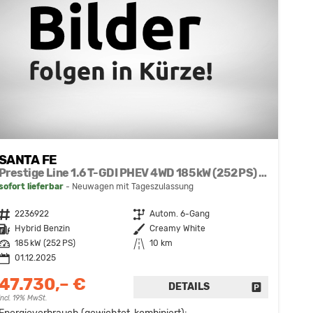
SANTA FE
Prestige Line 1.6 T-GDI PHEV 4WD 185 kW (252 PS) Navigationssystem, 360 Grad Übersichtskamera, Sitzheizung, Lenkradheizung, SmartKey, Sitzbelüftung, Head-up Display, LED-Scheinwerfer, 20 Zoll Leichtmetallfelgen, uvm.
sofort lieferbar
Neuwagen mit Tageszulassung
Fahrzeugnr.
2236922
Getriebe
Autom. 6-Gang
Kraftstoff
Hybrid Benzin
Außenfarbe
Creamy White
Leistung
185 kW (252 PS)
Kilometerstand
10 km
01.12.2025
47.730,– €
DETAILS
FAHRZEUG 
incl. 19% MwSt.