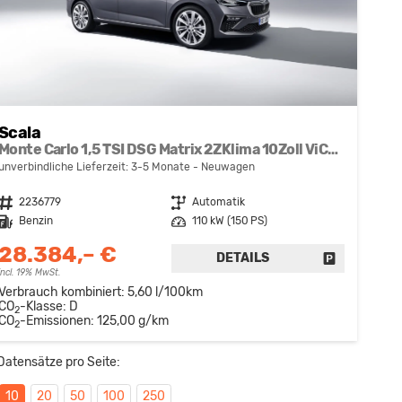
Scala
Monte Carlo 1,5 TSI DSG Matrix 2ZKlima 10Zoll ViCo 5J Garantie Tempomat Kamera SmartLink Sitzheizung Panoramadach 2 x PDC
unverbindliche Lieferzeit: 3-5 Monate
Neuwagen
Fahrzeugnr.
2236779
Getriebe
Automatik
Kraftstoff
Benzin
Leistung
110 kW (150 PS)
28.384,– €
DETAILS
FAHRZEUG 
incl. 19% MwSt.
Verbrauch kombiniert:
5,60 l/100km
CO
-Klasse:
D
2
CO
-Emissionen:
125,00 g/km
2
Datensätze pro Seite:
10
20
50
100
250