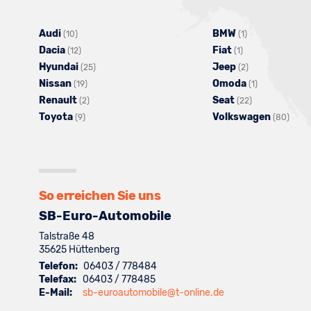
Audi
Alle
BMW
Alle
(10)
(1)
Dacia
Fahrzeuge
Alle
Fiat
Alle
Fahrzeuge
(12)
(1)
Hyundai
von
Fahrzeuge
Alle
Jeep
Fahrzeuge
von
Alle
(25)
(2)
Nissan
Audi
von
Alle
Fahrzeuge
Omoda
von
BMW
Fahrzeuge
Alle
(19)
(1)
Renault
anzeigen
Dacia
Fahrzeuge
Alle
von
Seat
Fiat
anzeigen
von
Alle
Fahrzeuge
(2)
(22)
Toyota
anzeigen
Alle
von
Fahrzeuge
Hyundai
Volkswagen
anzeigen
Jeep
Fahrzeuge
von
Alle
(9)
(80)
Fahrzeuge
Nissan
von
anzeigen
anzeigen
von
Omoda
Fahr
von
anzeigen
Renault
Seat
anzeigen
von
Toyota
anzeigen
anzeigen
Volk
anzeigen
anze
So erreichen Sie uns
SB-Euro-Automobile
Talstraße 48
35625
Hüttenberg
Telefon:
06403 / 778484
Telefax:
06403 / 778485
E-Mail:
sb-euroautomobile@t-online.de