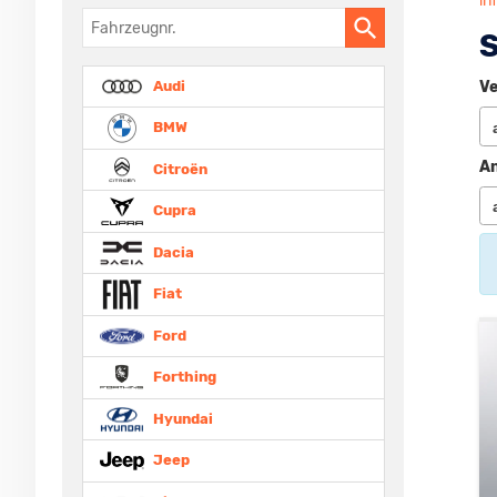
in
Fahrzeugnr.
S
Audi
Ve
BMW
An
Citroën
Cupra
Dacia
Fiat
Ford
Forthing
Hyundai
Jeep