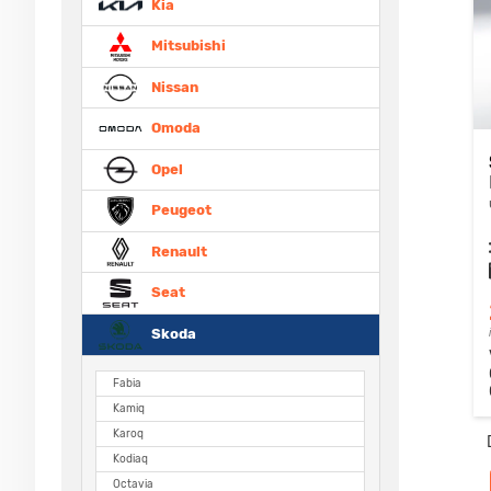
Kia
Mitsubishi
Nissan
Omoda
Opel
Peugeot
Renault
Seat
Skoda
Fabia
Kamiq
Karoq
Kodiaq
Octavia