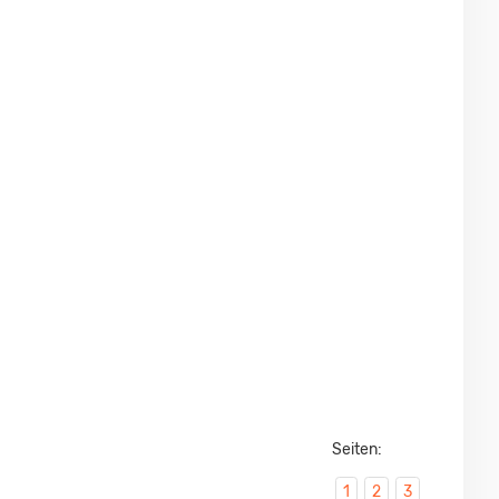
DRUCKEN, PARKEN ODER VERGLEICHEN
Seiten:
1
2
3