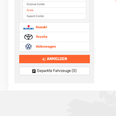
Octavia Combi
Scala
Superb Combi
Suzuki
Toyota
Volkswagen
ANMELDEN
Geparkte Fahrzeuge (
0
)