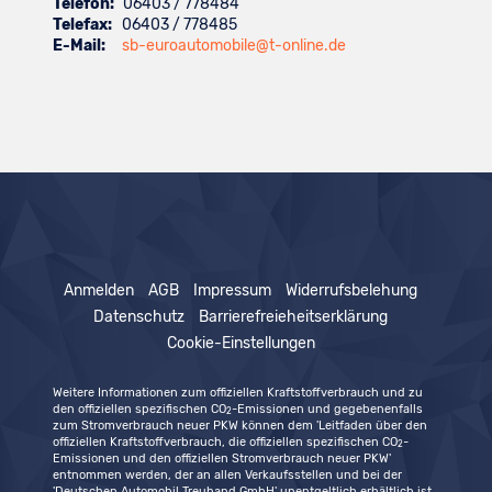
Telefon:
06403 / 778484
Telefax:
06403 / 778485
E-Mail:
sb-euroautomobile@t-online.de
Anmelden
AGB
Impressum
Widerrufsbelehung
Datenschutz
Barrierefreieheitserklärung
Cookie-Einstellungen
Weitere Informationen zum offiziellen Kraftstoffverbrauch und zu
den offiziellen spezifischen CO
-Emissionen und gegebenenfalls
2
zum Stromverbrauch neuer PKW können dem 'Leitfaden über den
offiziellen Kraftstoffverbrauch, die offiziellen spezifischen CO
-
2
Emissionen und den offiziellen Stromverbrauch neuer PKW'
entnommen werden, der an allen Verkaufsstellen und bei der
'Deutschen Automobil Treuhand GmbH' unentgeltlich erhältlich ist