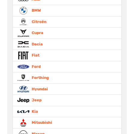
BMW
Citroën
Cupra
Dacia
Fiat
Ford
Forthing
Hyundai
Jeep
Kia
Mitsubishi
Nissan