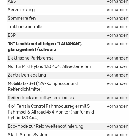
ABS
vorhanden
Servolenkung
vorhanden
Sommerreifen
vorhanden
Traktionskontrolle
vorhanden
ESP
vorhanden
18" Leichtmetallfelgen "TAGASAN",
vorhanden
glanzgedreht/schwarz
Elektrische Parkbremse
vorhanden
Nur für Mild Hybrid 130 4x4: Allwetterreifen
vorhanden
Zentralverriegelung
vorhanden
Mobilitäts-Set (12V-Kompressor und
vorhanden
Reifendichtmittel)
Reifendruckkontrollsystem, indirekt
vorhanden
4x4 Terrain Control Fahrmodusregler mit 5
vorhanden
Fahrmodi & All road 4x4 Monitor (nur für mild
hybrid 130 4x4)
Eco-Mode zur Reichweitenoptimierung
vorhanden
Start-Stopp-System
vorhanden