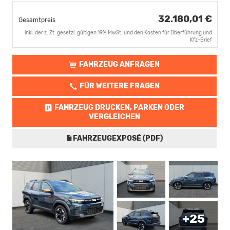
32.180,01 €
Gesamtpreis
inkl. der z. Zt. gesetzl. gültigen 19% MwSt. und den Kosten für Überführung und
Kfz-Brief
FAHRZEUG ANFRAGEN
FÜR WEITERE FRAGEN
FAHRZEUG DRUCKEN, PARKEN ODER
VERGLEICHEN
FAHRZEUGEXPOSÉ (PDF)
+25