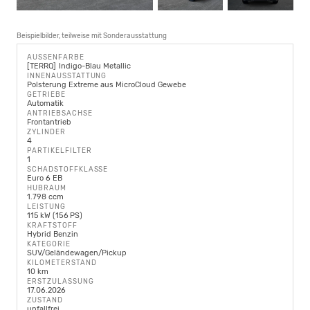
Beispielbilder, teilweise mit Sonderausstattung
AUSSENFARBE
TERRQ
Indigo-Blau Metallic
INNENAUSSTATTUNG
Polsterung Extreme aus MicroCloud Gewebe
GETRIEBE
Automatik
ANTRIEBSACHSE
Frontantrieb
ZYLINDER
4
PARTIKELFILTER
1
SCHADSTOFFKLASSE
Euro 6 EB
HUBRAUM
1.798 ccm
LEISTUNG
115 kW (156 PS)
KRAFTSTOFF
Hybrid Benzin
KATEGORIE
SUV/Geländewagen/Pickup
KILOMETERSTAND
10 km
ERSTZULASSUNG
17.06.2026
ZUSTAND
unfallfrei