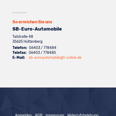
Suzuki
von
anzeigen
Fahrzeuge
anzeigen
Toyota
von
anzeigen
Volkswagen
anzeigen
So erreichen Sie uns
SB-Euro-Automobile
Talstraße 48
35625
Hüttenberg
Telefon:
06403 / 778484
Telefax:
06403 / 778485
E-Mail:
sb-euroautomobile@t-online.de
Anmelden
AGB
Impressum
Widerrufsbelehung