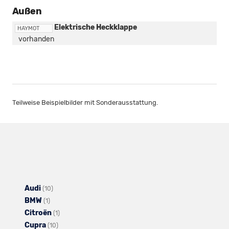
Außen
Elektrische Heckklappe
HAYMOT
vorhanden
Teilweise Beispielbilder mit Sonderausstattung.
Audi
Alle
(10)
BMW
Alle
Fahrzeuge
(1)
Citroën
Fahrzeuge
von
Alle
(1)
Cupra
von
Audi
Alle
Fahrzeuge
(10)