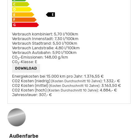
Verbrauch kombiniert:
5,70 l/100km
Verbrauch Innenstadt:
7,30 l/100km
Verbrauch Stadtrand:
5,50 l/100km
Verbrauch Landstraße:
4,80 l/100km
Verbrauch Autobahn:
5,90 l/100km
CO
-Emissionen:
148,00 g/km
2
CO
-Klasse:
E
2
DOWNLOAD
Energiekosten bei 15.000 km pro Jahr:
1.376,55 €
CO2 Kosten (niedrig)
:
1.332,- €
(Kosten Durchschnitt 10 Jahre)
CO2 Kosten (mittel)
:
3.163,50 €
(Kosten Durchschnitt 10 Jahre)
CO2 Kosten (hoch)
:
4.884,- €
(Kosten Durchschnitt 10 Jahre)
Jahressteuer:
307,- €
Außenfarbe