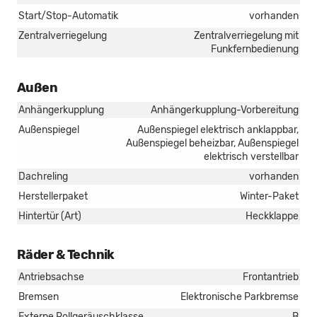
Start/Stop-Automatik
vorhanden
Zentralverriegelung
Zentralverriegelung mit
Funkfernbedienung
Außen
Anhängerkupplung
Anhängerkupplung-Vorbereitung
Außenspiegel
Außenspiegel elektrisch anklappbar,
Außenspiegel beheizbar, Außenspiegel
elektrisch verstellbar
Dachreling
vorhanden
Herstellerpaket
Winter-Paket
Hintertür (Art)
Heckklappe
Räder & Technik
Antriebsachse
Frontantrieb
Bremsen
Elektronische Parkbremse
Externe Rollgeräuschklasse
B