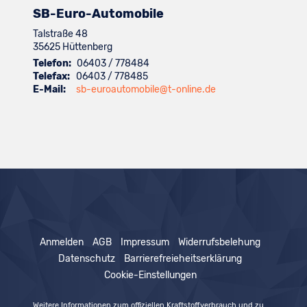
SB-Euro-Automobile
Talstraße 48
35625
Hüttenberg
Telefon:
06403 / 778484
Telefax:
06403 / 778485
E-Mail:
sb-euroautomobile@t-online.de
Anmelden
AGB
Impressum
Widerrufsbelehung
Datenschutz
Barrierefreieheitserklärung
Cookie-Einstellungen
Weitere Informationen zum offiziellen Kraftstoffverbrauch und zu