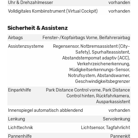
Uhr & Drehzahlmesser
vorhanden
Volldigitales Kombiinstrument (Virtual Cockpit)
vorhanden
Sicherheit & Assistenz
Airbags
Fenster-/Kopfairbags Vorne, Beifahrerairbag
Assistenzsysteme
Regensensor, Notbremsassistent (City-
Safety), Spurhalteassistent,
Abstandstempomat adaptiv (ACC),
Verkehrzeichenerkennung,
Müdigkeitserkennungs-Sensor,
Notrufsystem, Abstandswarner,
Geschwindigkeitsbegrenzer
Einparkhilfe
Park Distance Control vorne, Park Distance
Control hinten, Rückfahrkamera,
Ausparkassistent
Innenspiegel automatisch abblendend
vorhanden
Lenkung
Servolenkung
Lichttechnik
Lichtsensor, Tagfahrlicht
Pannenhilfe
Pannenkit