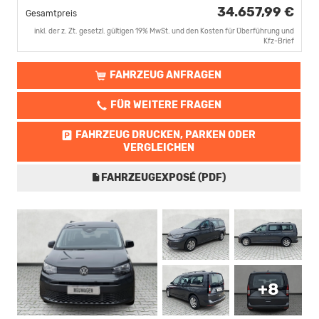
34.657,99 €
Gesamtpreis
inkl. der z. Zt. gesetzl. gültigen 19% MwSt. und den Kosten für Überführung und
Kfz-Brief
FAHRZEUG ANFRAGEN
FÜR WEITERE FRAGEN
FAHRZEUG DRUCKEN, PARKEN ODER
VERGLEICHEN
FAHRZEUGEXPOSÉ (PDF)
+8