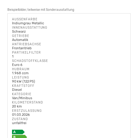
Beispielbilder, teilweise mit Sonderausstattung
AUSSENFARBE
Indiumgrau Metallic
INNENAUSSTATTUNG
Schwarz
GETRIEBE
Automatik
ANTRIEBSACHSE
Frontantrieb
PARTIKELFILTER
1
SCHADSTOFFKLASSE
Euro 6
HUBRAUM
1.968 ccm
LEISTUNG
90 kW (122 PS)
KRAFTSTOFF
Diesel
KATEGORIE
Van/Minibus
KILOMETERSTAND
20 km
ERSTZULASSUNG
01.03.2026
ZUSTAND
unfallfrei