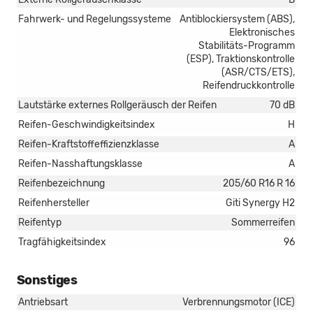
Fahrwerk- und Regelungssysteme
Antiblockiersystem (ABS),
Elektronisches
Stabilitäts-Programm
(ESP), Traktionskontrolle
(ASR/CTS/ETS),
Reifendruckkontrolle
Lautstärke externes Rollgeräusch der Reifen
70 dB
Reifen-Geschwindigkeitsindex
H
Reifen-Kraftstoffeffizienzklasse
A
Reifen-Nasshaftungsklasse
A
Reifenbezeichnung
205/60 R16 R 16
Reifenhersteller
Giti Synergy H2
Reifentyp
Sommerreifen
Tragfähigkeitsindex
96
Sonstiges
Antriebsart
Verbrennungsmotor (ICE)