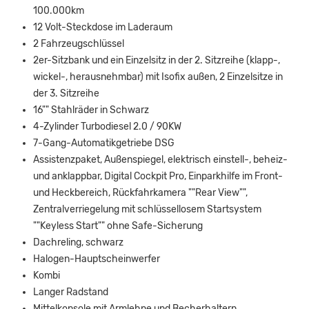
100.000km
12 Volt-Steckdose im Laderaum
2 Fahrzeugschlüssel
2er-Sitzbank und ein Einzelsitz in der 2. Sitzreihe (klapp-,
wickel-, herausnehmbar) mit Isofix außen, 2 Einzelsitze in
der 3. Sitzreihe
16"" Stahlräder in Schwarz
4-Zylinder Turbodiesel 2.0 / 90KW
7-Gang-Automatikgetriebe DSG
Assistenzpaket, Außenspiegel, elektrisch einstell-, beheiz-
und anklappbar, Digital Cockpit Pro, Einparkhilfe im Front-
und Heckbereich, Rückfahrkamera ""Rear View"",
Zentralverriegelung mit schlüssellosem Startsystem
""Keyless Start"" ohne Safe-Sicherung
Dachreling, schwarz
Halogen-Hauptscheinwerfer
Kombi
Langer Radstand
Mittelkonsole mit Armlehne und Becherhaltern